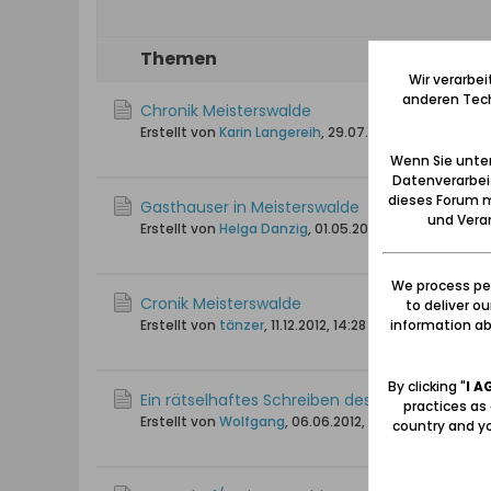
Themen
Wir verarbe
anderen Tech
Chronik Meisterswalde
Erstellt von
Karin Langereih
,
29.07.2009, 16:45
Wenn Sie unten
Datenverarbei
dieses Forum m
Gasthauser in Meisterswalde
und Verar
Erstellt von
Helga Danzig
,
01.05.2009, 11:38
We process per
Cronik Meisterswalde
to deliver o
information abo
Erstellt von
tänzer
,
11.12.2012, 14:28
By clicking "
I A
Ein rätselhaftes Schreiben des Pfarrers Joha
practices as
Erstellt von
Wolfgang
,
06.06.2012, 09:42
country and yo