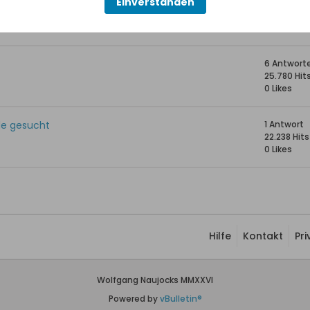
Einverstanden
5 Antwort
24.536 Hit
0 Likes
6 Antwort
25.780 Hit
0 Likes
de gesucht
1 Antwort
22.238 Hits
0 Likes
Hilfe
Kontakt
Pr
Wolfgang Naujocks MMXXVI
Powered by
vBulletin®