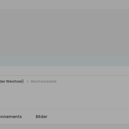
der Weichsel)
Meisterswalde
onnements
Bilder