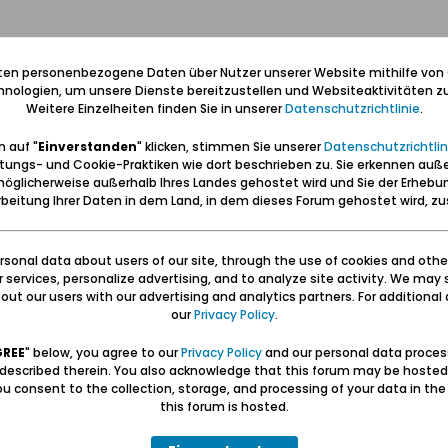
Statist
iten personenbezogene Daten über Nutzer unserer Website mithilfe von
nologien, um unsere Dienste bereitzustellen und Websiteaktivitäten zu
130 Antwo
Weitere Einzelheiten finden Sie in unserer
Datenschutzrichtlinie
.
220.062 Hi
0 Likes
 auf "
Einverstanden
" klicken, stimmen Sie unserer
Datenschutzrichtlin
tungs- und Cookie-Praktiken wie dort beschrieben zu. Sie erkennen auß
öglicherweise außerhalb Ihres Landes gehostet wird und Sie der Erhebu
4 Antwort
beitung Ihrer Daten in dem Land, in dem dieses Forum gehostet wird, 
23.245 Hit
0 Likes
sonal data about users of our site, through the use of cookies and othe
3 Antwort
ur services, personalize advertising, and to analyze site activity. We may 
21.466 Hits
ut our users with our advertising and analytics partners. For additional d
0 Likes
our
Privacy Policy
.
GREE
" below, you agree to our
Privacy Policy
and our personal data proces
nnes Paul Aeltermann
4 Antwort
 described therein. You also acknowledge that this forum may be hosted
24.843 Hit
u consent to the collection, storage, and processing of your data in th
0 Likes
this forum is hosted.