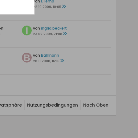
en
von
I.Temp
s
22.10.2009, 10:05
en
von
ingrid.beckert
s
23.02.2009, 21:08
von
Ballmann
28.11.2008, 16:16
ivatsphäre
Nutzungsbedingungen
Nach Oben