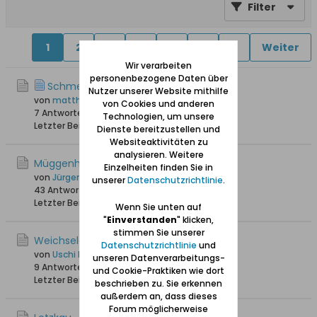
Filter
1
2
3
4
5
6
9
Weiter
Wir verarbeiten
personenbezogene Daten über
Schmerblock-Namensherkunft
Nutzer unserer Website mithilfe
von
matthias w
von Cookies und anderen
7 Antworten
174 Hits
0 Likes
Technologien, um unsere
Letzter Beitrag
30.06.2026, 13:09
Dienste bereitzustellen und
Websiteaktivitäten zu
analysieren. Weitere
Müggenhahl
Einzelheiten finden Sie in
von
Jürgen Albrecht
unserer
Datenschutzrichtlinie
.
43 Antworten
75.337 Hits
0 Likes
Letzter Beitrag
05.11.2025, 16:58
Wenn Sie unten auf
"
Einverstanden
" klicken,
stimmen Sie unserer
Weichseldelta - Zulawy
Datenschutzrichtlinie
und
von
Uschi Danziger
unseren Datenverarbeitungs-
9 Antworten
3.186 Hits
0 Likes
und Cookie-Praktiken wie dort
Letzter Beitrag
22.08.2025, 20:43
beschrieben zu. Sie erkennen
außerdem an, dass dieses
Forum möglicherweise