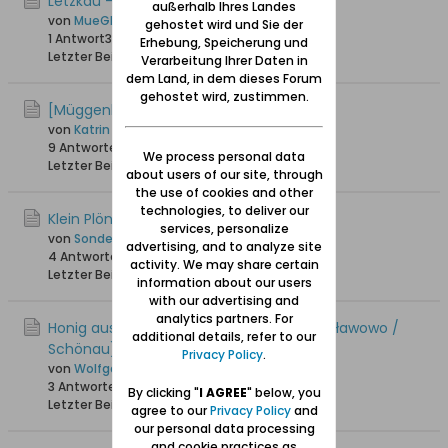
Letzkau - Bewohnerverzeichnis & -plan
außerhalb Ihres Landes
von
MueGlo
gehostet wird und Sie der
1 Antwort
3.544 Hits
0 Likes
Erhebung, Speicherung und
Letzter Beitrag
03.09.2024, 04:54
Verarbeitung Ihrer Daten in
dem Land, in dem dieses Forum
gehostet wird, zustimmen.
[Müggenhahl] Suche nach Adresse
von
Katrin Müller
9 Antworten
17.317 Hits
0 Likes
We process personal data
Letzter Beitrag
28.08.2024, 14:05
about users of our site, through
the use of cookies and other
technologies, to deliver our
Klein Plöndorf = Klein Plehnendorf?
services, personalize
von
Sonde
advertising, and to analyze site
4 Antworten
2.982 Hits
0 Likes
activity. We may share certain
Letzter Beitrag
28.05.2024, 22:04
information about our users
with our advertising and
analytics partners. For
Honig aus der Danziger Niederung (Stanisławowo /
additional details, refer to our
Schönau)
Privacy Policy
.
von
Wolfgang
3 Antworten
2.808 Hits
0 Likes
By clicking "
I AGREE
" below, you
Letzter Beitrag
05.02.2024, 13:03
agree to our
Privacy Policy
and
our personal data processing
and cookie practices as