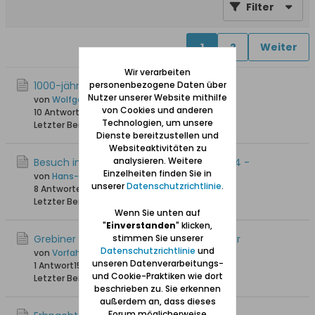
Filter
1
2
Weiter
Wir verarbeiten
1000-jährige Eiche in Herrengrebin
personenbezogene Daten über
Nutzer unserer Website mithilfe
von
Wolfgang
von Cookies und anderen
10 Antworten
42.182 Hits
0 Likes
Technologien, um unsere
Letzter Beitrag
21.09.2017, 17:35
Dienste bereitzustellen und
Websiteaktivitäten zu
analysieren. Weitere
Besuch in meiner alten Heimat - Juni 2014 -
Einzelheiten finden Sie in
von
Hans-Joachim
unserer
Datenschutzrichtlinie
.
8 Antworten
28.554 Hits
0 Likes
Letzter Beitrag
27.04.2015, 08:57
Wenn Sie unten auf
"
Einverstanden
" klicken,
Grebiner Wald - Torwächter/Holzaufseher
stimmen Sie unserer
Datenschutzrichtlinie
und
von
Vorfahr
unseren Datenverarbeitungs-
1 Antwort
15.462 Hits
0 Likes
und Cookie-Praktiken wie dort
Letzter Beitrag
23.03.2014, 11:35
beschrieben zu. Sie erkennen
außerdem an, dass dieses
Forum möglicherweise