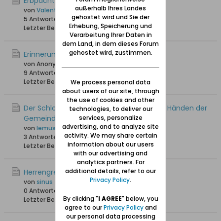
Erbpachtsvorwerk Mönchengrebin
außerhalb Ihres Landes
von
Valentina
gehostet wird und Sie der
5 Antworten
16.613 Hits
0 Likes
Erhebung, Speicherung und
Letzter Beitrag
23.07.2013, 23:06
Verarbeitung Ihrer Daten in
dem Land, in dem dieses Forum
gehostet wird, zustimmen.
Erinnerungen aus Herrengrebin
von Anonymus
9 Antworten
25.757 Hits
0 Likes
Letzter Beitrag
26.11.2012, 13:18
We process personal data
about users of our site, through
the use of cookies and other
Der Schloss in Herrengrebin wieder in den Händen der
technologies, to deliver our
Gemeinde
services, personalize
advertising, and to analyze site
von
lemusz71
activity. We may share certain
3 Antworten
18.392 Hits
0 Likes
information about our users
Letzter Beitrag
10.02.2012, 21:34
with our advertising and
analytics partners. For
additional details, refer to our
Herrengrebin bei google earth
Privacy Policy
.
von
sinus
0 Antworten
17.447 Hits
0 Likes
By clicking "
I AGREE
" below, you
Letzter Beitrag
27.12.2011, 23:41
agree to our
Privacy Policy
and
our personal data processing