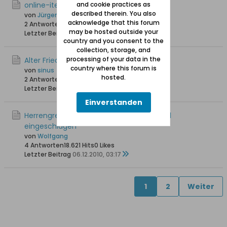
online-iteratur Herrengrebin
and cookie practices as
described therein. You also
von
Jürgen Albrecht
acknowledge that this forum
2 Antworten
19.538 Hits
0 Likes
may be hosted outside your
Letzter Beitrag
26.07.2011, 19:10
country and you consent to the
collection, storage, and
processing of your data in the
Alter Friedhof Herrengrebin
country where this forum is
von
sinus
hosted.
2 Antworten
20.016 Hits
0 Likes
Letzter Beitrag
15.01.2011, 15:22
Einverstanden
Herrengrebin 1657: Mit der Axt die Schädel
eingeschlagen
von
Wolfgang
4 Antworten
18.621 Hits
0 Likes
Letzter Beitrag
06.12.2010, 03:17
1
2
Weiter