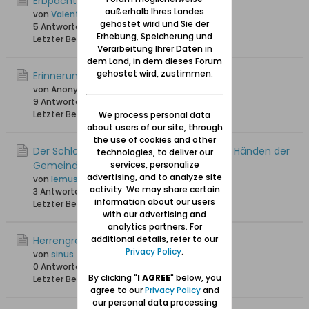
Erbpachtsvorwerk Mönchengrebin
außerhalb Ihres Landes
von
Valentina
gehostet wird und Sie der
5 Antworten
16.612 Hits
0 Likes
Erhebung, Speicherung und
Letzter Beitrag
23.07.2013, 23:06
Verarbeitung Ihrer Daten in
dem Land, in dem dieses Forum
gehostet wird, zustimmen.
Erinnerungen aus Herrengrebin
von Anonymus
9 Antworten
25.755 Hits
0 Likes
Letzter Beitrag
26.11.2012, 13:18
We process personal data
about users of our site, through
the use of cookies and other
Der Schloss in Herrengrebin wieder in den Händen der
technologies, to deliver our
Gemeinde
services, personalize
advertising, and to analyze site
von
lemusz71
activity. We may share certain
3 Antworten
18.392 Hits
0 Likes
information about our users
Letzter Beitrag
10.02.2012, 21:34
with our advertising and
analytics partners. For
additional details, refer to our
Herrengrebin bei google earth
Privacy Policy
.
von
sinus
0 Antworten
17.447 Hits
0 Likes
By clicking "
I AGREE
" below, you
Letzter Beitrag
27.12.2011, 23:41
agree to our
Privacy Policy
and
our personal data processing