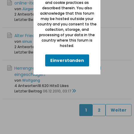
online-iteratur Herrengrebin
and cookie practices as
described therein. You also
von
Jürgen Albrecht
acknowledge that this forum
2 Antworten
19.538 Hits
0 Likes
may be hosted outside your
Letzter Beitrag
26.07.2011, 19:10
country and you consent to the
collection, storage, and
processing of your data in the
Alter Friedhof Herrengrebin
country where this forum is
von
sinus
hosted.
2 Antworten
20.016 Hits
0 Likes
Letzter Beitrag
15.01.2011, 15:22
Einverstanden
Herrengrebin 1657: Mit der Axt die Schädel
eingeschlagen
von
Wolfgang
4 Antworten
18.620 Hits
0 Likes
Letzter Beitrag
06.12.2010, 03:17
1
2
Weiter