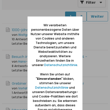
Filter
1
2
Weiter
Wir verarbeiten
1000-jährige Eiche in Herrengrebin
personenbezogene Daten über
Nutzer unserer Website mithilfe
von
Wolfgang
von Cookies und anderen
10 Antworten
42.180 Hits
0 Likes
Technologien, um unsere
Letzter Beitrag
21.09.2017, 17:35
Dienste bereitzustellen und
Websiteaktivitäten zu
analysieren. Weitere
Besuch in meiner alten Heimat - Juni 2014 -
Einzelheiten finden Sie in
von
Hans-Joachim
unserer
Datenschutzrichtlinie
.
8 Antworten
28.553 Hits
0 Likes
Letzter Beitrag
27.04.2015, 08:57
Wenn Sie unten auf
"
Einverstanden
" klicken,
Grebiner Wald - Torwächter/Holzaufseher
stimmen Sie unserer
Datenschutzrichtlinie
und
von
Vorfahr
unseren Datenverarbeitungs-
1 Antwort
15.461 Hits
0 Likes
und Cookie-Praktiken wie dort
Letzter Beitrag
23.03.2014, 11:35
beschrieben zu. Sie erkennen
außerdem an, dass dieses
Forum möglicherweise