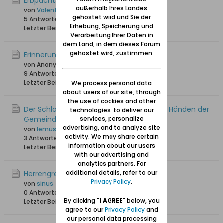
Erbpachtsvorwerk Mönchengrebin
außerhalb Ihres Landes
von
Valentina
gehostet wird und Sie der
5 Antworten
16.615 Hits
0 Likes
Erhebung, Speicherung und
Letzter Beitrag
23.07.2013, 23:06
Verarbeitung Ihrer Daten in
dem Land, in dem dieses Forum
gehostet wird, zustimmen.
Erinnerungen aus Herrengrebin
von Anonymus
9 Antworten
25.759 Hits
0 Likes
Letzter Beitrag
26.11.2012, 13:18
We process personal data
about users of our site, through
the use of cookies and other
Der Schloss in Herrengrebin wieder in den Händen der
technologies, to deliver our
Gemeinde
services, personalize
advertising, and to analyze site
von
lemusz71
activity. We may share certain
3 Antworten
18.393 Hits
0 Likes
information about our users
Letzter Beitrag
10.02.2012, 21:34
with our advertising and
analytics partners. For
additional details, refer to our
Herrengrebin bei google earth
Privacy Policy
.
von
sinus
0 Antworten
17.447 Hits
0 Likes
By clicking "
I AGREE
" below, you
Letzter Beitrag
27.12.2011, 23:41
agree to our
Privacy Policy
and
our personal data processing