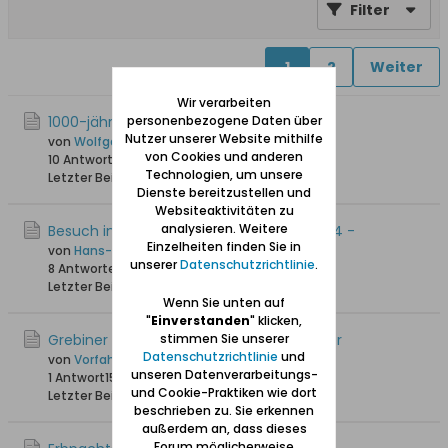
Filter
1
2
Weiter
Wir verarbeiten
1000-jährige Eiche in Herrengrebin
personenbezogene Daten über
Nutzer unserer Website mithilfe
von
Wolfgang
von Cookies und anderen
10 Antworten
42.182 Hits
0 Likes
Technologien, um unsere
Letzter Beitrag
21.09.2017, 17:35
Dienste bereitzustellen und
Websiteaktivitäten zu
analysieren. Weitere
Besuch in meiner alten Heimat - Juni 2014 -
Einzelheiten finden Sie in
von
Hans-Joachim
unserer
Datenschutzrichtlinie
.
8 Antworten
28.555 Hits
0 Likes
Letzter Beitrag
27.04.2015, 08:57
Wenn Sie unten auf
"
Einverstanden
" klicken,
Grebiner Wald - Torwächter/Holzaufseher
stimmen Sie unserer
Datenschutzrichtlinie
und
von
Vorfahr
unseren Datenverarbeitungs-
1 Antwort
15.463 Hits
0 Likes
und Cookie-Praktiken wie dort
Letzter Beitrag
23.03.2014, 11:35
beschrieben zu. Sie erkennen
außerdem an, dass dieses
Forum möglicherweise