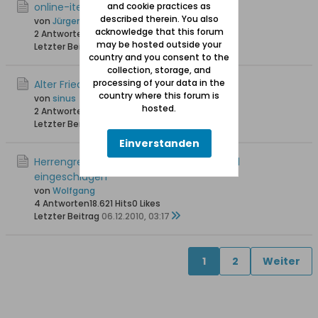
online-iteratur Herrengrebin
and cookie practices as
described therein. You also
von
Jürgen Albrecht
acknowledge that this forum
2 Antworten
19.539 Hits
0 Likes
may be hosted outside your
Letzter Beitrag
26.07.2011, 19:10
country and you consent to the
collection, storage, and
processing of your data in the
Alter Friedhof Herrengrebin
country where this forum is
von
sinus
hosted.
2 Antworten
20.016 Hits
0 Likes
Letzter Beitrag
15.01.2011, 15:22
Einverstanden
Herrengrebin 1657: Mit der Axt die Schädel
eingeschlagen
von
Wolfgang
4 Antworten
18.621 Hits
0 Likes
Letzter Beitrag
06.12.2010, 03:17
1
2
Weiter