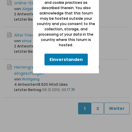
online-iteratur Herrengrebin
and cookie practices as
described therein. You also
von
Jürgen Albrecht
acknowledge that this forum
2 Antworten
19.536 Hits
0 Likes
may be hosted outside your
Letzter Beitrag
26.07.2011, 19:10
country and you consent to the
collection, storage, and
processing of your data in the
Alter Friedhof Herrengrebin
country where this forum is
von
sinus
hosted.
2 Antworten
20.016 Hits
0 Likes
Letzter Beitrag
15.01.2011, 15:22
Einverstanden
Herrengrebin 1657: Mit der Axt die Schädel
eingeschlagen
von
Wolfgang
4 Antworten
18.620 Hits
0 Likes
Letzter Beitrag
06.12.2010, 03:17
1
2
Weiter