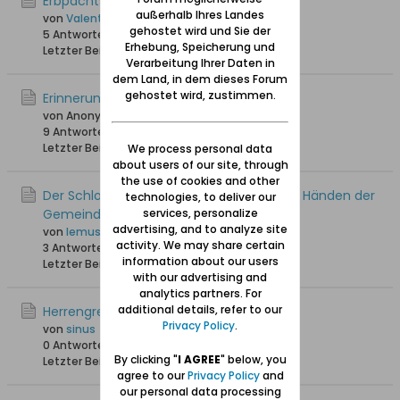
Erbpachtsvorwerk Mönchengrebin
außerhalb Ihres Landes
von
Valentina
gehostet wird und Sie der
5 Antworten
16.612 Hits
0 Likes
Erhebung, Speicherung und
Letzter Beitrag
23.07.2013, 23:06
Verarbeitung Ihrer Daten in
dem Land, in dem dieses Forum
gehostet wird, zustimmen.
Erinnerungen aus Herrengrebin
von Anonymus
9 Antworten
25.755 Hits
0 Likes
Letzter Beitrag
26.11.2012, 13:18
We process personal data
about users of our site, through
the use of cookies and other
Der Schloss in Herrengrebin wieder in den Händen der
technologies, to deliver our
Gemeinde
services, personalize
advertising, and to analyze site
von
lemusz71
activity. We may share certain
3 Antworten
18.391 Hits
0 Likes
information about our users
Letzter Beitrag
10.02.2012, 21:34
with our advertising and
analytics partners. For
additional details, refer to our
Herrengrebin bei google earth
Privacy Policy
.
von
sinus
0 Antworten
17.447 Hits
0 Likes
By clicking "
I AGREE
" below, you
Letzter Beitrag
27.12.2011, 23:41
agree to our
Privacy Policy
and
our personal data processing