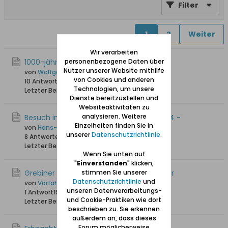
Filter
1
2
Weiter
Wir verarbeiten
1000-jährige Eiche in Herrengrebin
personenbezogene Daten über
Nutzer unserer Website mithilfe
von
Wolfgang
von Cookies und anderen
10 Antworten
42.179 Hits
0 Likes
Technologien, um unsere
Letzter Beitrag
21.09.2017, 17:35
Dienste bereitzustellen und
Websiteaktivitäten zu
analysieren. Weitere
Besuch in meiner alten Heimat - Juni 2014 -
Einzelheiten finden Sie in
von
Hans-Joachim
unserer
Datenschutzrichtlinie
.
8 Antworten
28.552 Hits
0 Likes
Letzter Beitrag
27.04.2015, 08:57
Wenn Sie unten auf
"
Einverstanden
" klicken,
Grebiner Wald - Torwächter/Holzaufseher
stimmen Sie unserer
Datenschutzrichtlinie
und
von
Vorfahr
unseren Datenverarbeitungs-
1 Antwort
15.461 Hits
0 Likes
und Cookie-Praktiken wie dort
Letzter Beitrag
23.03.2014, 11:35
beschrieben zu. Sie erkennen
außerdem an, dass dieses
Forum möglicherweise