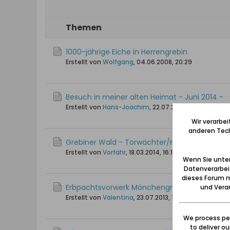
Themen
1000-jährige Eiche in Herrengrebin
Erstellt von
Wolfgang
,
04.06.2008, 20:29
Besuch in meiner alten Heimat - Juni 2014 -
Erstellt von
Hans-Joachim
,
22.07.2014, 16:41
Wir verarbe
anderen Tech
Grebiner Wald - Torwächter/Holzaufseher
Erstellt von
Vorfahr
,
18.03.2014, 16:12
Wenn Sie unten
Datenverarbei
dieses Forum m
Erbpachtsvorwerk Mönchengrebin
und Verar
Erstellt von
Valentina
,
23.07.2013, 14:22
We process per
to deliver o