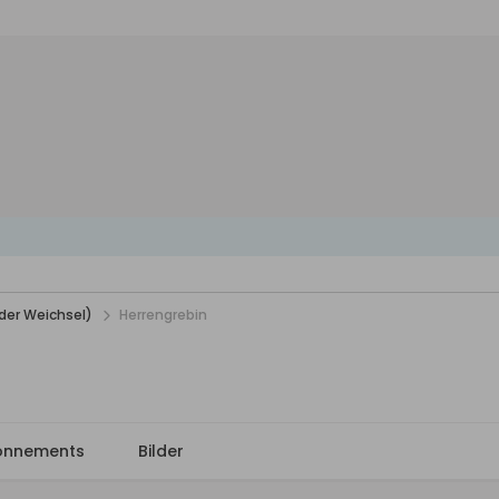
der Weichsel)
Herrengrebin
onnements
Bilder