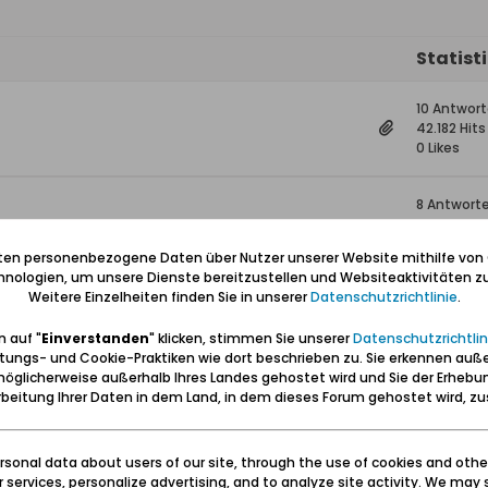
Statist
10 Antwor
42.182 Hits
0 Likes
8 Antwort
28.555 Hit
0 Likes
iten personenbezogene Daten über Nutzer unserer Website mithilfe von
nologien, um unsere Dienste bereitzustellen und Websiteaktivitäten zu
Weitere Einzelheiten finden Sie in unserer
Datenschutzrichtlinie
.
1 Antwort
15.462 Hits
 auf "
Einverstanden
" klicken, stimmen Sie unserer
Datenschutzrichtlin
0 Likes
tungs- und Cookie-Praktiken wie dort beschrieben zu. Sie erkennen auß
öglicherweise außerhalb Ihres Landes gehostet wird und Sie der Erhebu
5 Antwort
beitung Ihrer Daten in dem Land, in dem dieses Forum gehostet wird, 
16.613 Hits
0 Likes
sonal data about users of our site, through the use of cookies and othe
ur services, personalize advertising, and to analyze site activity. We may 