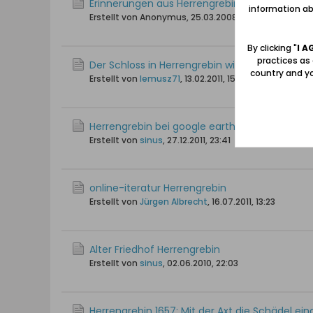
Erinnerungen aus Herrengrebin
information abo
Erstellt von Anonymus,
25.03.2008, 08:10
By clicking "
I A
practices as
Der Schloss in Herrengrebin wieder in den H
country and yo
Erstellt von
lemusz71
,
13.02.2011, 15:17
Herrengrebin bei google earth
Erstellt von
sinus
,
27.12.2011, 23:41
online-iteratur Herrengrebin
Erstellt von
Jürgen Albrecht
,
16.07.2011, 13:23
Alter Friedhof Herrengrebin
Erstellt von
sinus
,
02.06.2010, 22:03
Herrengrebin 1657: Mit der Axt die Schädel ei