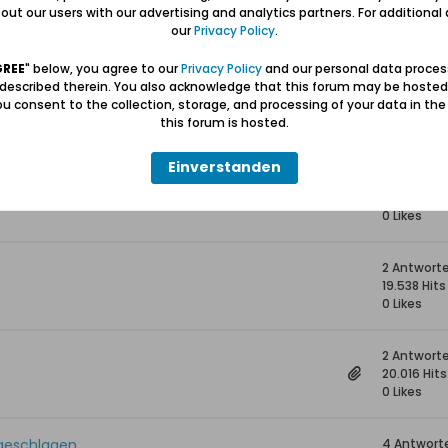
9 Antwort
ut our users with our advertising and analytics partners. For additional d
25.758 Hit
our
Privacy Policy
.
0 Likes
GREE
" below, you agree to our
Privacy Policy
and our personal data proces
 described therein. You also acknowledge that this forum may be hosted
änden der Gemeinde
3 Antwort
u consent to the collection, storage, and processing of your data in th
18.393 Hits
this forum is hosted.
0 Likes
Einverstanden
0 Antwort
17.447 Hit
0 Likes
2 Antwort
19.538 Hits
0 Likes
2 Antwort
20.016 Hits
0 Likes
ngeschlagen
4 Antwort