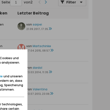
Seite
von
2
Filter
iken
Letzter Beitrag
ten
von
sarpei
21.09.2017, 17:35
en
von
Martschinke
s
27.04.2015, 08:57
 Cookies und
 analysieren.
von
dardol
23.03.2014, 11:35
ie
und unseren
erdem an, dass
ng, Speicherung
en
von
Valentina
zustimmen.
23.07.2013, 23:06
r technologies,
share certain