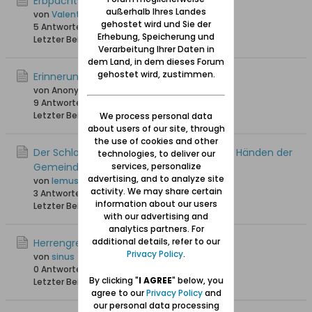
Erbpachtsvorwerk Mönchengrebin
außerhalb Ihres Landes
von
Valentina
gehostet wird und Sie der
5 Antworten
16.612 Hits
0 Likes
Erhebung, Speicherung und
Letzter Beitrag
23.07.2013, 23:06
Verarbeitung Ihrer Daten in
dem Land, in dem dieses Forum
gehostet wird, zustimmen.
Erinnerungen aus Herrengrebin
von Anonymus
9 Antworten
25.755 Hits
0 Likes
Letzter Beitrag
26.11.2012, 13:18
We process personal data
about users of our site, through
the use of cookies and other
Der Schloss in Herrengrebin wieder in den Händen der
technologies, to deliver our
Gemeinde
services, personalize
advertising, and to analyze site
von
lemusz71
activity. We may share certain
3 Antworten
18.391 Hits
0 Likes
information about our users
Letzter Beitrag
10.02.2012, 21:34
with our advertising and
analytics partners. For
additional details, refer to our
Herrengrebin bei google earth
Privacy Policy
.
von
sinus
0 Antworten
17.447 Hits
0 Likes
By clicking "
I AGREE
" below, you
Letzter Beitrag
27.12.2011, 23:41
agree to our
Privacy Policy
and
our personal data processing