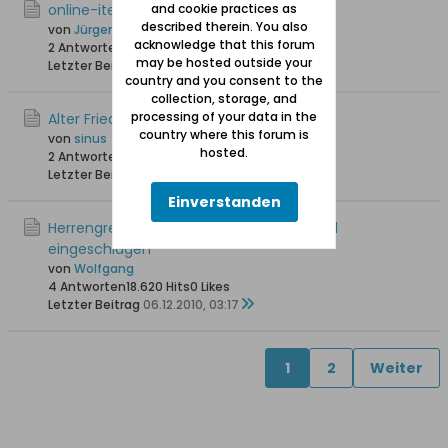
online-iteratur Herrengrebin
and cookie practices as
described therein. You also
von
Jürgen Albrecht
acknowledge that this forum
2 Antworten
19.535 Hits
0 Likes
may be hosted outside your
Letzter Beitrag
26.07.2011, 19:10
country and you consent to the
collection, storage, and
processing of your data in the
Alter Friedhof Herrengrebin
country where this forum is
von
sinus
hosted.
2 Antworten
20.016 Hits
0 Likes
Letzter Beitrag
15.01.2011, 15:22
Einverstanden
Herrengrebin 1657: Mit der Axt die Schädel
eingeschlagen
von
Wolfgang
4 Antworten
18.620 Hits
0 Likes
Letzter Beitrag
06.12.2010, 03:17
1
2
Weiter