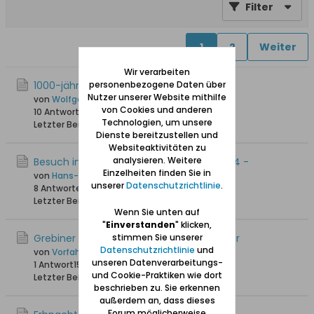
Filter
1
2
Weiter
Wir verarbeiten
1000-jährige Eiche in Herrengrebin
personenbezogene Daten über
Nutzer unserer Website mithilfe
von
Wolfgang
von Cookies und anderen
10 Antworten
42.179 Hits
0 Likes
Technologien, um unsere
Letzter Beitrag
21.09.2017, 17:35
Dienste bereitzustellen und
Websiteaktivitäten zu
analysieren. Weitere
Besuch in meiner alten Heimat - Juni 2014 -
Einzelheiten finden Sie in
von
Hans-Joachim
unserer
Datenschutzrichtlinie
.
8 Antworten
28.552 Hits
0 Likes
Letzter Beitrag
27.04.2015, 08:57
Wenn Sie unten auf
"
Einverstanden
" klicken,
Grebiner Wald - Torwächter/Holzaufseher
stimmen Sie unserer
Datenschutzrichtlinie
und
von
Vorfahr
unseren Datenverarbeitungs-
1 Antwort
15.461 Hits
0 Likes
und Cookie-Praktiken wie dort
Letzter Beitrag
23.03.2014, 11:35
beschrieben zu. Sie erkennen
außerdem an, dass dieses
Forum möglicherweise