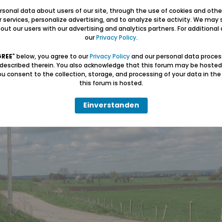
tiger Berg mit 11 m Höhe erhebt.
sonal data about users of our site, through the use of cookies and othe
erde mitgenommen, die ich nach meiner Rückkehr auf das Grab meines Vater gel
ur services, personalize advertising, and to analyze site activity. We may 
den weiten Blick bis zur Danziger Höhe.
ut our users with our advertising and analytics partners. For additional d
our
Privacy Policy
.
g
GREE
" below, you agree to our
Privacy Policy
and our personal data proces
 described therein. You also acknowledge that this forum may be hosted
u consent to the collection, storage, and processing of your data in th
this forum is hosted.
Einverstanden