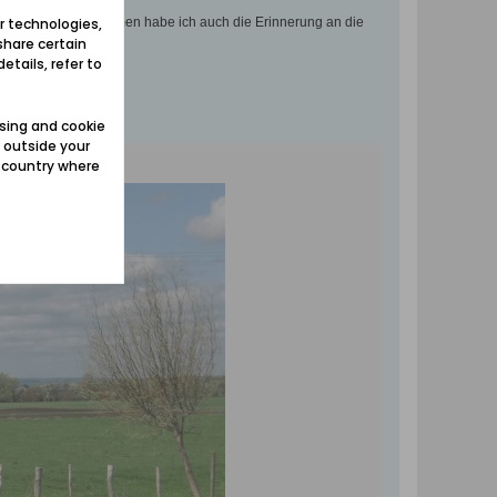
r technologies,
egt habe. Mitgenommen habe ich auch die Erinnerung an die
share certain
etails, refer to
sing and cookie
 outside your
e country where