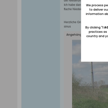
die Niederungsverhältnisse gewal
We process per
Ich habe dann noch etwas Heimat
to deliver o
flache Niederungslandschaft und 
information abo
Herzliche Grüße aus Mecklenbur
sinus
By clicking "
I A
practices as
Angehängte Dateien
country and yo