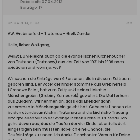
Dabei seit:
07.04.2012
Beiträge:
17
05.04.2013, 10:03
#6
AW: Grebinerfeld - Trutenau - Groß Zünder
Hallo, lieber Wolfgang,
weißt Du vielleicht auch ob die evangelischen Kirchenbücher
von Trutenau (Trutnowy) aus der Zeit von 1931 bis 1939 noch
existieren und wenn ja, wo?
Wir suchen die Einträge von 4 Personen, die in diesem Zeitraum
geboren sind. Der Vater der Kinder stammte aus Grebinerfeld
(Grabowe Pole), hat zum Zeitpunkt seiner Heirat in
Mönchengrebin (Grebiny Zameczek) gewohnt. Die Mutter kam
aus Zugdam. Wir nehmen an, dass das Ehepaar dann
zusammen in Mönchengrebin gelebt hat. Geheiratet haben die
beiden standesamtlich in Trutenau und die kirchliche Trauung
erfolgte ebenfalls in der evangelischen Kirche in Trutenau. Ich
gehe davon aus, das die Taufen der vier Kinder ebenfalls dort
eingetragen sein müssten.Habe ich eine Chance, die
Taufeinträge zu finden. Ich danke Dir schon im Voraus für Deine