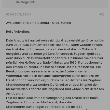
Beiträge:
333
01.04.2013, 22:04
#2
AW: Grebinerfeld - Trutenau - Groß Zünder
Hallo Valentina,
Dein Ansatz ist nur teilweise richtig. Grebinerfeld gehörte nur bis
zum 01.04.1936 zum Amtsbezirk Trutenau. Dann wurden sowohl
der Amtsbezirk Trutenau als auch der Amtsbezirk Osterwick
aufgelöst und der neue größere Amtsbezirk Zugdam gebildet,
dem dann auch Grebinerfeld angehörte. Ein Bruder meiner Oma,
nämlich der Hofbesitzer Rudolf Maker, war 1930 Standesbeamter
des Amtes Trutenau und hatte seinen Hof in Grebinerfeld. Alle
Beurkundungen nahm er in einer extra Stube in seinem
Wohnhaus vor. Nach der Machtübernahme durch die Nazis im
Freistaat bot man ihm an, auch im neuen Amtsbezirk Zugdam
Standesbeamter zu werden. Dafür sollte er aber Mitglied der
NSDAP werden. Er hatte das abgelehnt und wurde nicht in dieses
Amt berufen.
Fakt ist aber, dass mit der Verlagerung des Amtssitzes nach
Zugdam nicht auszuschließen ist, dass die
Standesamtsunterlagen von Grebinerfeld ab 1934