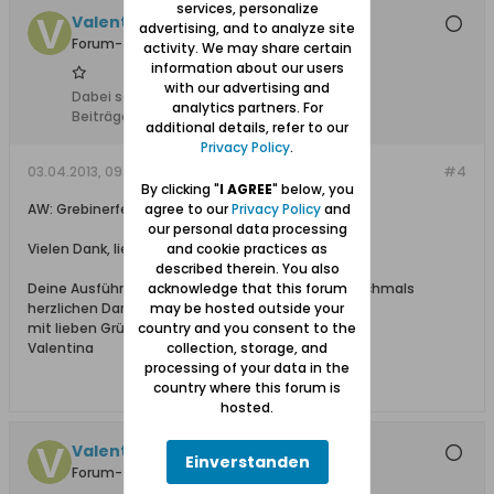
services, personalize
Valentina
advertising, and to analyze site
Forum-Teilnehmer
activity. We may share certain
information about our users
with our advertising and
Dabei seit:
07.04.2012
analytics partners. For
Beiträge:
17
additional details, refer to our
Privacy Policy
.
03.04.2013, 09:38
#4
By clicking "
I AGREE
" below, you
AW: Grebinerfeld - Trutenau - Groß Zünder
agree to our
Privacy Policy
and
our personal data processing
Vielen Dank, lieber Wolfgang,
and cookie practices as
described therein. You also
Deine Ausführungen haben mir sehr geholfen! Nochmals
acknowledge that this forum
herzlichen Dank,
may be hosted outside your
mit lieben Grüßen aus Oberbayern,
country and you consent to the
Valentina
collection, storage, and
processing of your data in the
country where this forum is
hosted.
Valentina
Einverstanden
Forum-Teilnehmer