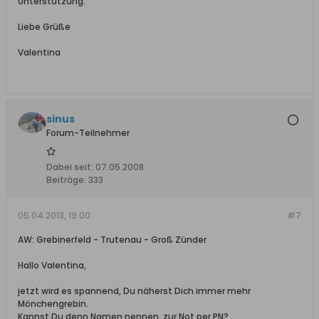
Unterstützung.
Liebe Grüße
Valentina
sinus
Forum-Teilnehmer
Dabei seit:
07.05.2008
Beiträge:
333
05.04.2013, 19:00
#7
AW: Grebinerfeld - Trutenau - Groß Zünder
Hallo Valentina,
jetzt wird es spannend, Du näherst Dich immer mehr
Mönchengrebin.
Kannst Du denn Namen nennen, zur Not per PN?