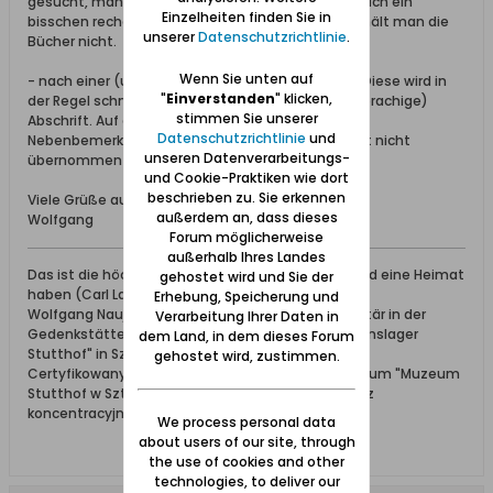
gesucht, manchmal -wenn Zeit vorhanden ist- auch ein
Einzelheiten finden Sie in
bisschen recherchiert, aber zum selber Suchen erhält man die
unserer
Datenschutzrichtlinie
.
Bücher nicht.
Wenn Sie unten auf
- nach einer (unbeglaubigten) Fotokopie fragen. Diese wird in
"
Einverstanden
" klicken,
der Regel schneller angefertig als eine (polnischsprachige)
stimmen Sie unserer
Abschrift. Auf einer Kopie sind zudem häufig
Datenschutzrichtlinie
und
Nebenbemerkungen zu finden die in eine Abschrift nicht
unseren Datenverarbeitungs-
übernommen werden
und Cookie-Praktiken wie dort
beschrieben zu. Sie erkennen
Viele Grüße aus dem Werder
außerdem an, dass dieses
Wolfgang
Forum möglicherweise
außerhalb Ihres Landes
Das ist die höchste aller Gaben: Geborgen sein und eine Heimat
gehostet wird und Sie der
haben (Carl Lange)
Erhebung, Speicherung und
Wolfgang Naujocks: Zertifizierter Führer und Volontär in der
Verarbeitung Ihrer Daten in
Gedenkstätte/Museum "Deutsches Konzentrationslager
dem Land, in dem dieses Forum
Stutthof" in Sztutowo
gehostet wird, zustimmen.
Certyfikowany przewodnik i wolontariusz po muzeum "Muzeum
Stutthof w Sztutowie - Niemiecki nazistowski obóz
koncentracyjny i zagłady"
We process personal data
about users of our site, through
the use of cookies and other
technologies, to deliver our