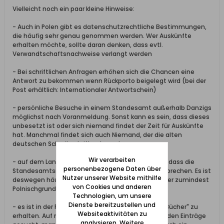
Vielleicht noch ein paar kleine Hinweise:
- Auch in Polen gibt es datenschutzrechtliche Bestimmungen,
die häufig sehr genau genommen werden. Wer Auskünfte
erhalten möchte, sollte daran denken, dass evtl.
Verwandtschaftsnachweise verlangt werden
- Bei schriftlichen Anfragen erhöhen sich die Chancen eine
Antwort zu bekommen wenn Rückporto beigelegt wird (bei der
Post erhältlich: Internationaler Antwortschein)
- persönliche Besuche in einem Standesamt außerhalb Danzigs
möglichst nach Voranmeldung. Sonst kann es sein, dass dieses
unbesetzt ist oder sich niemand findet der Zeit für Auskünfte
hat. Manchmal findet sich auch Niemand, der die alten
deutschen Schreibschriften lesen kann...
Wir verarbeiten
- auf dem Land ist nicht immer damit zu rechnen, dass die
personenbezogene Daten über
Standesamtsmitarbeiter deutsch oder englisch sprechen. Es ist
Nutzer unserer Website mithilfe
deswegen häufig sehr hilfreich, wenn Besucher über zumindest
von Cookies und anderen
Polnischgrundkenntnisse verfügen
Technologien, um unsere
Dienste bereitzustellen und
- es ist in der Regel NICHT möglich, "Einblick in die Bücher" zu
Websiteaktivitäten zu
erhalten. Auf möglichst konkrete Angaben hin werden Einträge
analysieren. Weitere