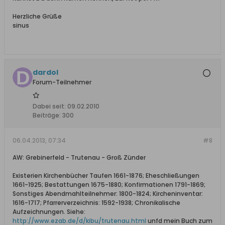
Herzliche Grüße
sinus
dardol
Forum-Teilnehmer
Dabei seit:
09.02.2010
Beiträge:
300
06.04.2013, 07:34
#8
AW: Grebinerfeld - Trutenau - Groß Zünder
Existerien Kirchenbücher Taufen 1661-1876; Eheschließungen
1661-1925; Bestattungen 1675-1880; Konfirmationen 1791-1869;
Sonstiges Abendmahlteilnehmer: 1800-1824; Kircheninventar:
1616-1717; Pfarrerverzeichnis: 1592-1938; Chronikalische
Aufzeichnungen. Siehe:
http://www.ezab.de/d/kibu/trutenau.html
unfd mein Buch zum