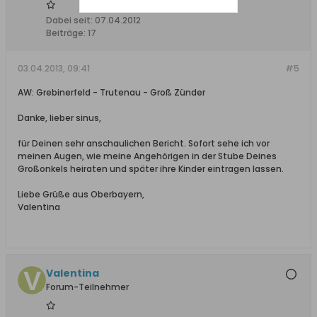
Dabei seit:
07.04.2012
Beiträge:
17
03.04.2013, 09:41
#5
AW: Grebinerfeld - Trutenau - Groß Zünder
Danke, lieber sinus,
für Deinen sehr anschaulichen Bericht. Sofort sehe ich vor
meinen Augen, wie meine Angehörigen in der Stube Deines
Großonkels heiraten und später ihre Kinder eintragen lassen.
Liebe Grüße aus Oberbayern,
Valentina
Valentina
Forum-Teilnehmer