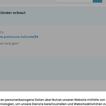
Zünder erbaut
.TV
ww.polnocna.tv/node/89
sz swój głos!
ünder erbaut
iten personenbezogene Daten über Nutzer unserer Website mithilfe von
nologien, um unsere Dienste bereitzustellen und Websiteaktivitäten zu
um Gesamtprojekt