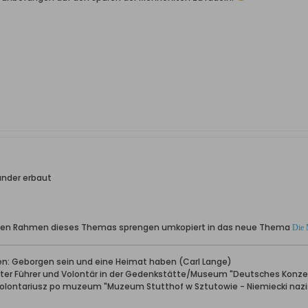
ünder erbaut
e den Rahmen dieses Themas sprengen umkopiert in das neue Thema
Die 
ben: Geborgen sein und eine Heimat haben (Carl Lange)
erter Führer und Volontär in der Gedenkstätte/Museum "Deutsches Konze
wolontariusz po muzeum "Muzeum Stutthof w Sztutowie - Niemiecki nazis