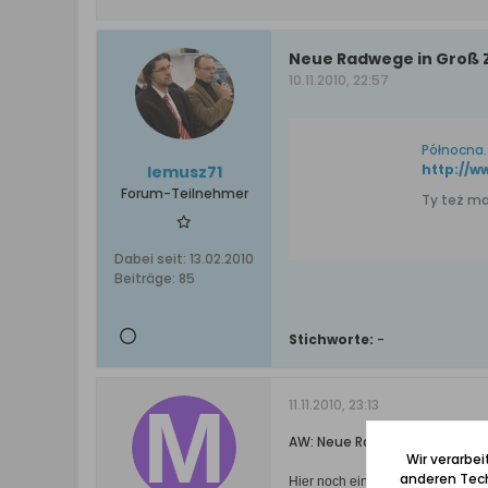
Neue Radwege in Groß 
10.11.2010, 22:57
Północna
http://w
lemusz71
Forum-Teilnehmer
Ty też ma
Dabei seit:
13.02.2010
Beiträge:
85
Stichworte:
-
11.11.2010, 23:13
AW: Neue Radwege in Groß Z
Wir verarbe
anderen Tech
Hier noch ein paar Tafeln wohl z