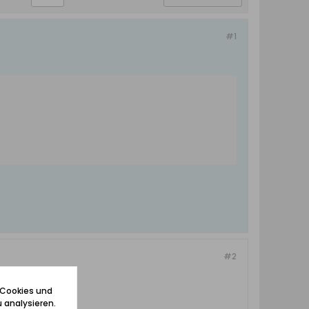
#1
#2
 Cookies und
 analysieren.