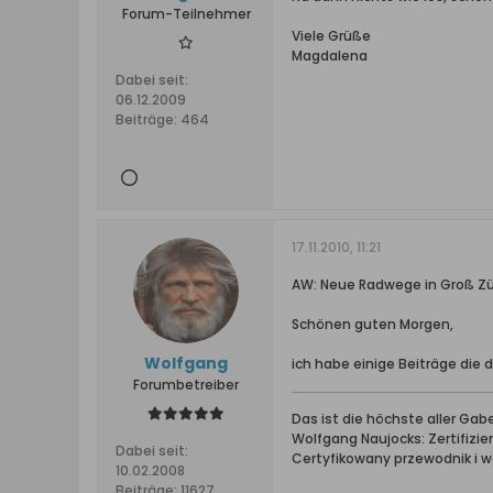
Forum-Teilnehmer
Viele Grüße
Magdalena
Dabei seit:
06.12.2009
Beiträge:
464
17.11.2010, 11:21
AW: Neue Radwege in Groß Z
Schönen guten Morgen,
Wolfgang
ich habe einige Beiträge di
Forumbetreiber
Das ist die höchste aller Ga
Wolfgang Naujocks: Zertifizi
Dabei seit:
Certyfikowany przewodnik i 
10.02.2008
Beiträge:
11627