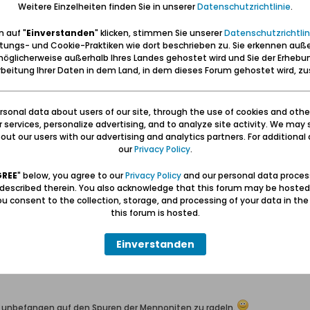
Weitere Einzelheiten finden Sie in unserer
Datenschutzrichtlinie
.
 auf "
Einverstanden
" klicken, stimmen Sie unserer
Datenschutzrichtlin
,5% podatku - Klub Nowodworski
tungs- und Cookie-Praktiken wie dort beschrieben zu. Sie erkennen auß
www.klubnowodworski.pl/index.php?option=com_content&task=v
öglicherweise außerhalb Ihres Landes gehostet wird und Sie der Erhebu
beitung Ihrer Daten in dem Land, in dem dieses Forum gehostet wird, 
zenie Miłośników Nowego Dworu Gdańskiego – Klub Nowodworski jest Or
ch sympatyków naszych
sonal data about users of our site, through the use of cookies and othe
ur services, personalize advertising, and to analyze site activity. We may 
ut our users with our advertising and analytics partners. For additional d
our
Privacy Policy
.
ins Große Marienburger Werder bis Lichnowy und Stogi führen !
paar mennonitische Altertümer wird man dabei wohl schon zu sehen bekommen.
GREE
" below, you agree to our
Privacy Policy
and our personal data proces
 described therein. You also acknowledge that this forum may be hosted
u consent to the collection, storage, and processing of your data in th
this forum is hosted.
Einverstanden
ünder erbaut
n unbefangen auf den Spuren der Mennoniten zu radeln.