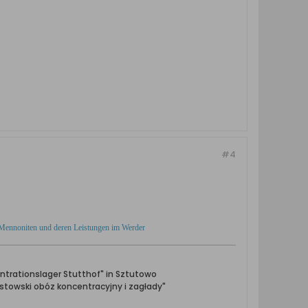
#4
Mennoniten und deren Leistungen im Werder
ntrationslager Stutthof" in Sztutowo
towski obóz koncentracyjny i zagłady"