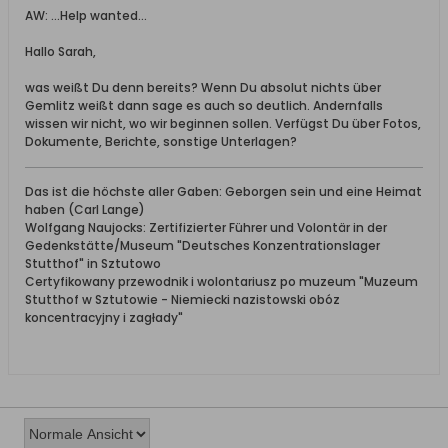
AW: ...Help wanted...
Hallo Sarah,
was weißt Du denn bereits? Wenn Du absolut nichts über
Gemlitz weißt dann sage es auch so deutlich. Andernfalls
wissen wir nicht, wo wir beginnen sollen. Verfügst Du über Fotos,
Dokumente, Berichte, sonstige Unterlagen?
Das ist die höchste aller Gaben: Geborgen sein und eine Heimat
haben (Carl Lange)
Wolfgang Naujocks: Zertifizierter Führer und Volontär in der
Gedenkstätte/Museum "Deutsches Konzentrationslager
Stutthof" in Sztutowo
Certyfikowany przewodnik i wolontariusz po muzeum "Muzeum
Stutthof w Sztutowie - Niemiecki nazistowski obóz
koncentracyjny i zagłady"