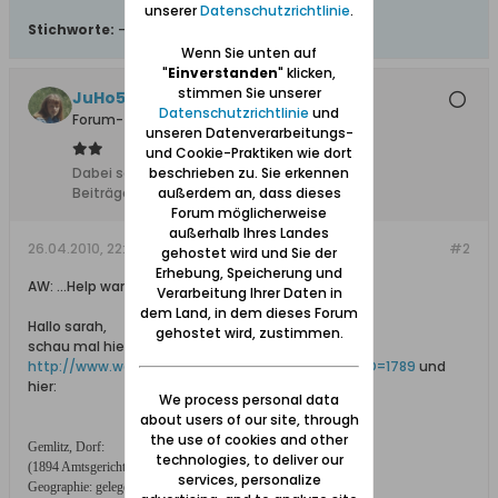
unserer
Datenschutzrichtlinie
.
Stichworte:
-
Wenn Sie unten auf
"
Einverstanden
" klicken,
stimmen Sie unserer
JuHo54
Datenschutzrichtlinie
und
Forum-Teilnehmer
unseren Datenverarbeitungs-
und Cookie-Praktiken wie dort
beschrieben zu. Sie erkennen
Dabei seit:
11.12.2008
außerdem an, dass dieses
Beiträge:
2384
Forum möglicherweise
außerhalb Ihres Landes
26.04.2010, 22:53
#2
gehostet wird und Sie der
Erhebung, Speicherung und
AW: ...Help wanted...
Verarbeitung Ihrer Daten in
dem Land, in dem dieses Forum
Hallo sarah,
gehostet wird, zustimmen.
schau mal hier:
http://www.westpreussen.de/ortsverze...ls.php?ID=1789
und
hier:
We process personal data
about users of our site, through
the use of cookies and other
Gemlitz, Dorf:
technologies, to deliver our
(1894 Amtsgericht Danzig, Post Großzünder;
services, personalize
Geographie: gelegen unweit der Weichsel im Danziger Werder;