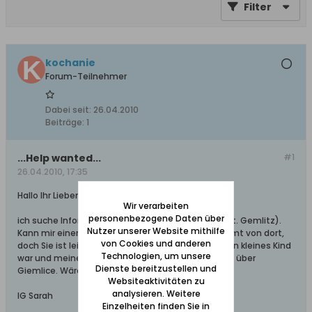
Filter
kochanie
Forum-Teilnehmer
Dabei seit:
26.04.2010
Beiträge:
1
...Help wanted...
#1
26.04.2010, 17:35
Hallo Ihr Lieben,
Wir verarbeiten
personenbezogene Daten über
ich suche Informationen über den Ort Giemlice (dt. Gemlitz).
Nutzer unserer Website mithilfe
Kann mir einer vllt weiter helfen? Meine Oma kommt von dort,
von Cookies und anderen
doch Sie ist leider schon verstorben als ich noch ein kleines Kind
Technologien, um unsere
war und meine Mama weiß auch nicht wirklich was über
Dienste bereitzustellen und
Giemlice. Wäre euch echt dankbar für die Hilfe.
Websiteaktivitäten zu
analysieren. Weitere
lG Sarah
Einzelheiten finden Sie in