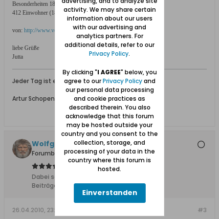
advertising, and to analyze site
Besonderheiten 1894: katholische Pfarrkirche)
activity. We may share certain
412 Einwohner (1885)
information about our users
with our advertising and
von:
http://www.verwaltungsgeschichte.de/...niederung.html
analytics partners. For
additional details, refer to our
liebe Grüße
Privacy Policy
.
Jutta
By clicking "
I AGREE
" below, you
agree to our
Privacy Policy
and
Jeder Tag ist ein kleines Leben für sich.
our personal data processing
and cookie practices as
Artur Schopenhauer* 1788 Danzig
described therein. You also
acknowledge that this forum
may be hosted outside your
country and you consent to the
collection, storage, and
Wolfgang
processing of your data in the
Forumbetreiber
country where this forum is
hosted.
Dabei seit:
10.02.2008
Beiträge:
11627
Einverstanden
26.04.2010, 23:16
#3