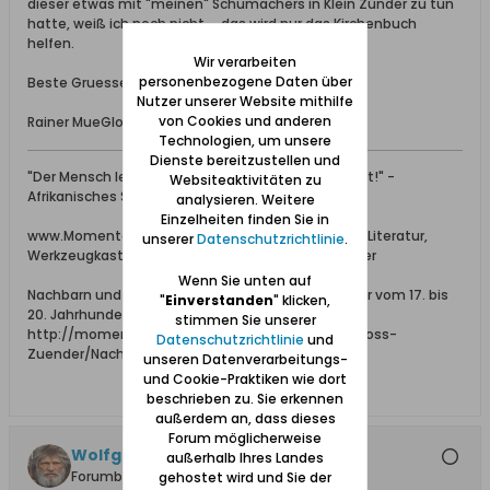
dieser etwas mit "meinen" Schumachers in Klein Zünder zu tun
hatte, weiß ich noch nicht ... das wird nur das Kirchenbuch
helfen.
Wir verarbeiten
personenbezogene Daten über
Beste Gruesse aus Dakar,
Nutzer unserer Website mithilfe
von Cookies und anderen
Rainer MueGlo
Technologien, um unsere
Dienste bereitzustellen und
"Der Mensch lebt, so lange man sich seiner erinnert!" -
Websiteaktivitäten zu
Afrikanisches Sprichwort
analysieren. Weitere
Einzelheiten finden Sie in
www.Momente-im-Werder.net --- Adressbücher, Literatur,
unserer
Datenschutzrichtlinie
.
Werkzeugkasten und Momente im Danziger Werder
Wenn Sie unten auf
Nachbarn und Hofbesitzer in Groß und Klein Zünder vom 17. bis
"
Einverstanden
" klicken,
20. Jahrhundert:
stimmen Sie unserer
http://momente-im-werder.net/01_Offen/31_Gross-
Datenschutzrichtlinie
und
Zuender/Nachbarn-GrZ-KlZ/index.htm
unseren Datenverarbeitungs-
und Cookie-Praktiken wie dort
beschrieben zu. Sie erkennen
außerdem an, dass dieses
Forum möglicherweise
Wolfgang
außerhalb Ihres Landes
Forumbetreiber
gehostet wird und Sie der