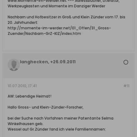
www.Momente-im-Werder.net --- Adressbücher, Literatur,
Werkzeugkasten und Momente im Danziger Werder
Nachbarn und Hofbesitzer in Groß und Klein Zünder vom 17. bis
20. Jahrhundert:
http://momente-im-werder.net/01_Offen/31_Gross-
Zuender/Nachbarn-GrZ-KlZ/index.htm
langhecken, +26.09.2011
10.07.2010, 17:41
#11
AW: Lebendige Heimat!
Hallo Gross- und Klein-Zünder-Forscher,
bei der Suche nach Vorfahren meiner Patentante Selma
Winkelhausen geb.
Wessel auf Gr.Zünder fand ich viele Familiennamen: