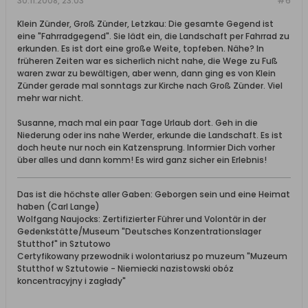
30.11.2008, 23:03
#6
Klein Zünder, Groß Zünder, Letzkau: Die gesamte Gegend ist
eine "Fahrradgegend". Sie lädt ein, die Landschaft per Fahrrad zu
erkunden. Es ist dort eine große Weite, topfeben. Nähe? In
früheren Zeiten war es sicherlich nicht nahe, die Wege zu Fuß
waren zwar zu bewältigen, aber wenn, dann ging es von Klein
Zünder gerade mal sonntags zur Kirche nach Groß Zünder. Viel
mehr war nicht.
Susanne, mach mal ein paar Tage Urlaub dort. Geh in die
Niederung oder ins nahe Werder, erkunde die Landschaft. Es ist
doch heute nur noch ein Katzensprung. Informier Dich vorher
über alles und dann komm! Es wird ganz sicher ein Erlebnis!
Das ist die höchste aller Gaben: Geborgen sein und eine Heimat
haben (Carl Lange)
Wolfgang Naujocks: Zertifizierter Führer und Volontär in der
Gedenkstätte/Museum "Deutsches Konzentrationslager
Stutthof" in Sztutowo
Certyfikowany przewodnik i wolontariusz po muzeum "Muzeum
Stutthof w Sztutowie - Niemiecki nazistowski obóz
koncentracyjny i zagłady"