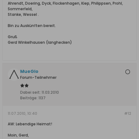
Ahrendt, Doering, Dyck, Flockenhagen, Kiep, Philippsen, Prohl,
Sommerfeld,
Stanke, Wessel .
Bin zu Auskünften bereit.
Gruß
Gerd Winkelhausen (langhecken)
MueGlo
Forum-Teilnehmer
Dabei seit:
11.03.2010
Beiträge:
1137
11.07.2010, 10:40
#12
AW: Lebendige Heimat!
Moin, Gerd,