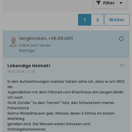
Filter
1
2
Weiter
langhecken, +26.09.2011
Dabei seit:
Heute
Beiträge:
Lebendige Heimat!
#1
18.10.2008, 17:28
In den Aufzeichnungen meines Vaters sehe ich, dass er um 1900
als
Jugendlicher mit dem Fahrrad vom Elternhaus am Langen Markt
oft nach
Groß Zünder "zu den Tanten" fuhr, den Schwestern meiner
Patentante
Selma Winkelhausen geb. Wessel, deren 3 Söhne im ersten
Weltkrieg
gefallen sind. Die Wessel waren Schulzen und
Schlickgeschworener.