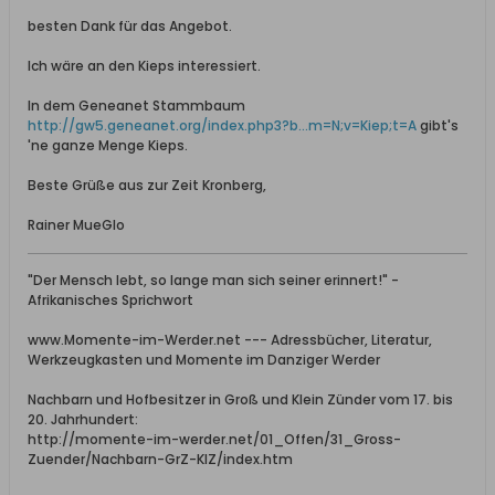
besten Dank für das Angebot.
Ich wäre an den Kieps interessiert.
In dem Geneanet Stammbaum
http://gw5.geneanet.org/index.php3?b...m=N;v=Kiep;t=A
gibt's
'ne ganze Menge Kieps.
Beste Grüße aus zur Zeit Kronberg,
Rainer MueGlo
"Der Mensch lebt, so lange man sich seiner erinnert!" -
Afrikanisches Sprichwort
www.Momente-im-Werder.net --- Adressbücher, Literatur,
Werkzeugkasten und Momente im Danziger Werder
Nachbarn und Hofbesitzer in Groß und Klein Zünder vom 17. bis
20. Jahrhundert:
http://momente-im-werder.net/01_Offen/31_Gross-
Zuender/Nachbarn-GrZ-KlZ/index.htm