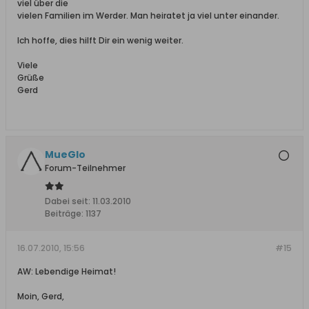
viel über die
vielen Familien im Werder. Man heiratet ja viel unter einander.
Ich hoffe, dies hilft Dir ein wenig weiter.
Viele
Grüße
Gerd
MueGlo
Forum-Teilnehmer
Dabei seit:
11.03.2010
Beiträge:
1137
16.07.2010, 15:56
#15
AW: Lebendige Heimat!
Moin, Gerd,