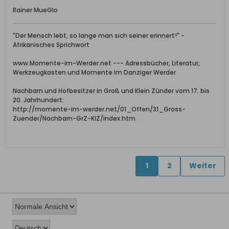
Rainer MueGlo
"Der Mensch lebt, so lange man sich seiner erinnert!" -
Afrikanisches Sprichwort
www.Momente-im-Werder.net --- Adressbücher, Literatur,
Werkzeugkasten und Momente im Danziger Werder
Nachbarn und Hofbesitzer in Groß und Klein Zünder vom 17. bis
20. Jahrhundert:
http://momente-im-werder.net/01_Offen/31_Gross-
Zuender/Nachbarn-GrZ-KlZ/index.htm
1
2
Weiter