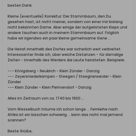
besten Dank.
Kleine (eventuelle) Korrektur: Der Stammbaum, den Du
gesehen hast, ist nicht meiner, sondern von einer mir bislang
nicht bekannten Dame. Aber einige der aufgelisteten Kieps und
andere tauchen auch in meinem Stammbaum auf. Folglich
habe wir irgendwo ein paar kleine gemeinsame Gene ...
Die Heirat innerhalb des Dorfes war sicherlich weit verbreitet.
Interessanter finde ich, über welche Distanzen - für damalige
Zeiten - innerhalb des Werders die Leute heirateten. Beispiele:
--- Königsberg - Neukirch - Klein Zünder - Danzig
--- Zeyersniederkampen - Steegen / Steegnerwerder - Klein
Zünder
--- Klein Zünder - Klein Plehnendorf - Danzig
Alles im Zeitraum von ca. 1740 bis 1900 ...
Vom Wesselbuch träume ich schon lange ... Fernleihe nach
Afrika ist ein bisschen schwierig ... kann das nicht mal jemand
scannen?
Beste Grüße,