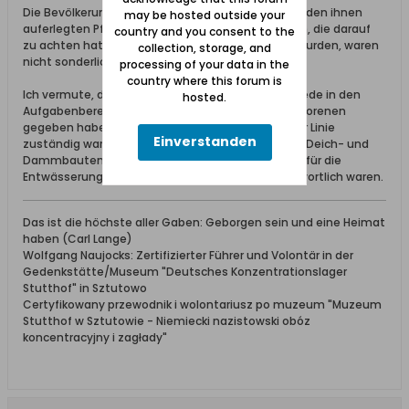
Die Bevölkerung war nicht sonderlich glücklich mit den ihnen
may be hosted outside your
auferlegten Pflichten und auch die Geschworenen, die darauf
country and you consent to the
zu achten hatten, dass diese Pflichten erbracht wurden, waren
collection, storage, and
nicht sonderlich beliebt.
processing of your data in the
country where this forum is
Ich vermute, dass -sollte es überhaupt Unterschiede in den
hosted.
Aufgabenbereichen der Deich- und Schlickgeschworenen
gegeben haben- die Deichgeschworenen in erster Linie
Einverstanden
zuständig waren für den Erhalt und Sicherheit von Deich- und
Dammbauten, während die Schlickgeschworenen für die
Entwässerung bzw. das Wasserabmahlen verantwortlich waren.
Das ist die höchste aller Gaben: Geborgen sein und eine Heimat
haben (Carl Lange)
Wolfgang Naujocks: Zertifizierter Führer und Volontär in der
Gedenkstätte/Museum "Deutsches Konzentrationslager
Stutthof" in Sztutowo
Certyfikowany przewodnik i wolontariusz po muzeum "Muzeum
Stutthof w Sztutowie - Niemiecki nazistowski obóz
koncentracyjny i zagłady"