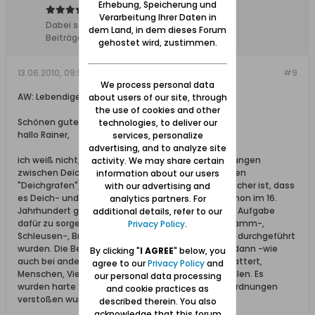
Erhebung, Speicherung und
Verarbeitung Ihrer Daten in
Dabei seit:
10.02.2008
dem Land, in dem dieses Forum
Beiträge:
11627
gehostet wird, zustimmen.
13.06.2010, 09:57
#9
We process personal data
AW: Lebendige Heimat!
about users of our site, through
the use of cookies and other
Schönen guten Vormittag,
technologies, to deliver our
hallo Rainer,
services, personalize
advertising, and to analyze site
ich weiß nicht, wo die genauen Aufgabenabgrenzungen
activity. We may share certain
zwischen Deichgeschworenen (vergleichbar mit den
information about our users
"Deichgrafen") und Schlickgeschworenen liegen. Sicher ist, dass
with our advertising and
es Deich- und Schlickgeschworenenordnungen schon im 16.
analytics partners. For
Jahrhundert gab. Diese Geschworenen hatten die Aufgabe
additional details, refer to our
dafür zu sorgen, dass alle erforderlichen Deich-, Damm-,
Privacy Policy
.
Schleusen-, Brücken- und Wasserabmahlarbeiten durchgeführt
wurden. Die Bevölkerung der einzelnen Dörfer war dann -wie
By clicking "
I AGREE
" below, you
auch bei anderen Scharwerkspflichten- dazu vergattert,
agree to our
Privacy Policy
and
Menschen, Vieh und Material zur Verfügung zu stellen. Es
our personal data processing
wurden harte Strafen verhängt, wenn gegen die Ordnungen
and cookie practices as
verstoßen wurde.
described therein. You also
acknowledge that this forum