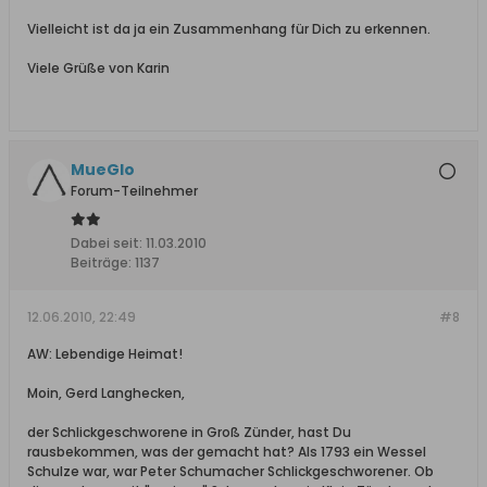
Vielleicht ist da ja ein Zusammenhang für Dich zu erkennen.
Viele Grüße von Karin
MueGlo
Forum-Teilnehmer
Dabei seit:
11.03.2010
Beiträge:
1137
12.06.2010, 22:49
#8
AW: Lebendige Heimat!
Moin, Gerd Langhecken,
der Schlickgeschworene in Groß Zünder, hast Du
rausbekommen, was der gemacht hat? Als 1793 ein Wessel
Schulze war, war Peter Schumacher Schlickgeschworener. Ob