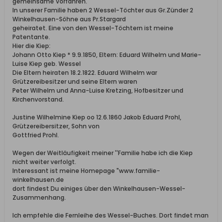
gemeinsame Vorfahren.
In unserer Familie haben 2 Wessel-Töchter aus Gr.Zünder 2
Winkelhausen-Söhne aus Pr.Stargard
geheiratet. Eine von den Wessel-Töchtern ist meine
Patentante.
Hier die Kiep:
Johann Otto Kiep * 9.9.1850, Eltern: Eduard Wilhelm und Marie-
Luise Kiep geb. Wessel
Die Eltern heiraten 18.2.1822. Eduard Wilhelm war
Grützereibesitzer und seine Eltern waren
Peter Wilhelm und Anna-Luise Kretzing, Hofbesitzer und
Kirchenvorstand.
Justine Wilhelmine Kiep oo 12.6.1860 Jakob Eduard Prohl,
Grützereibersitzer, Sohn von
Gottfried Prohl.
Wegen der Weitläufigkeit meiner ''Familie habe ich die Kiep
nicht weiter verfolgt.
Interessant ist meine Homepage "www.familie-
winkelhausen.de
dort findest Du einiges über den Winkelhausen-Wessel-
Zusammenhang.
Ich empfehle die Fernleihe des Wessel-Buches. Dort findet man