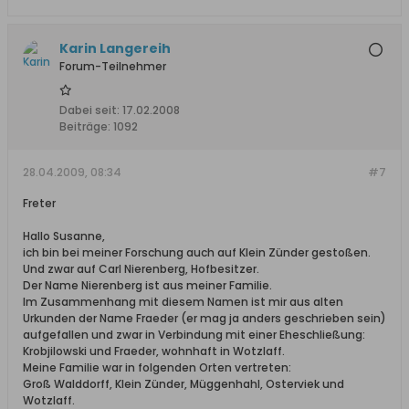
Karin Langereih
Forum-Teilnehmer
Dabei seit:
17.02.2008
Beiträge:
1092
28.04.2009, 08:34
#7
Freter
Hallo Susanne,
ich bin bei meiner Forschung auch auf Klein Zünder gestoßen.
Und zwar auf Carl Nierenberg, Hofbesitzer.
Der Name Nierenberg ist aus meiner Familie.
Im Zusammenhang mit diesem Namen ist mir aus alten
Urkunden der Name Fraeder (er mag ja anders geschrieben sein)
aufgefallen und zwar in Verbindung mit einer Eheschließung:
Krobjilowski und Fraeder, wohnhaft in Wotzlaff.
Meine Familie war in folgenden Orten vertreten:
Groß Walddorff, Klein Zünder, Müggenhahl, Osterviek und
Wotzlaff.