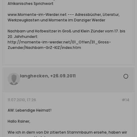
Afrikanisches Sprichwort
www.Momente-im-Werder.net --- Adressbücher, Literatur,
Werkzeugkasten und Momente im Danziger Werder
Nachbarn und Hofbesitzer in Groß und Klein Zünder vom 17. bis
20. Jahrhundert:
http://momente-im-werder.net/01_Offen/31_Gross-
Zuender/Nachbarn-GrZ-KlZ/index.htm
langhecken, +26.09.2011
11.07.2010, 17:26
#14
AW: Lebendige Heimat!
Hallo Rainer,
Wie ich in dem von Dir zitierten Stammbaum ersehe, haben wir