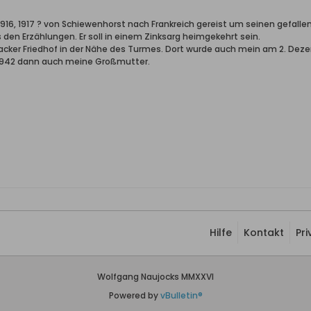
 1916, 1917 ? von Schiewenhorst nach Frankreich gereist um seinen gefallen
s den Erzählungen. Er soll in einem Zinksarg heimgekehrt sein.
ker Friedhof in der Nähe des Turmes. Dort wurde auch mein am 2. Deze
 1942 dann auch meine Großmutter.
Hilfe
Kontakt
Pr
Wolfgang Naujocks MMXXVI
Powered by
vBulletin®