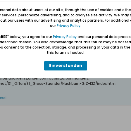
r Reserve, im Feld, gestorben 18ten Sept. 1917, begraben 29ten Sept. 191
sonal data about users of our site, through the use of cookies and othe
m WK I üblich, die Leichen gefallener Offiziere von Nordfrankreich quer d
ur services, personalize advertising, and to analyze site activity. We may 
 zu transportieren?
ut our users with our advertising and analytics partners. For additional d
 vor Ort verscharrt?
our
Privacy Policy
.
GREE
" below, you agree to our
Privacy Policy
and our personal data proces
 described therein. You also acknowledge that this forum may be hosted
u consent to the collection, storage, and processing of your data in th
this forum is hosted.
n sich seiner erinnert!" - Afrikanisches Sprichwort
Einverstanden
--- Adressbücher, Literatur, Werkzeugkasten und Momente im Danzig
roß und Klein Zünder vom 17. bis 20. Jahrhundert:
net/01_Offen/31_Gross-Zuender/Nachbarn-GrZ-KlZ/index.htm
ssel
I