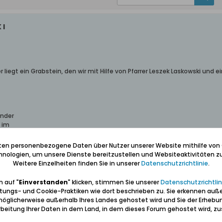
 I
 liegt ein Grabstein, den wir mit Hilfe von Pfarrer Leszek Laskowski und ei
ünder
7 im
iten personenbezogene Daten über Nutzer unserer Website mithilfe von
 "Er war Landwirt und Leutnant d. Res. bei den Königsjägern zu Pferde. Er 
nologien, um unsere Dienste bereitzustellen und Websiteaktivitäten zu
n."
Weitere Einzelheiten finden Sie in unserer
Datenschutzrichtlinie
.
ist er auch enthalten - mithin ist er ein Kollege des "Roten Barons" Manfr
 auf "
Einverstanden
" klicken, stimmen Sie unserer
Datenschutzrichtlin
tungs- und Cookie-Praktiken wie dort beschrieben zu. Sie erkennen auß
 nahm ich an, dass es sich um eine Art Gedenkstein handelt für ein Kind de
öglicherweise außerhalb Ihres Landes gehostet wird und Sie der Erhebu
beitung Ihrer Daten in dem Land, in dem dieses Forum gehostet wird, 