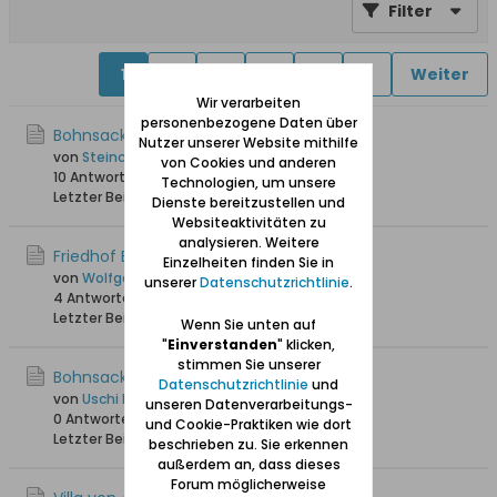
Filter
1
2
3
4
5
6
Weiter
Wir verarbeiten
personenbezogene Daten über
Bohnsacker Kirchenbuch 1659
Nutzer unserer Website mithilfe
von
Steinchen 4.3
von Cookies und anderen
10 Antworten
2.062 Hits
0 Likes
Technologien, um unsere
Letzter Beitrag
06.12.2025, 23:29
Dienste bereitzustellen und
Websiteaktivitäten zu
analysieren. Weitere
Friedhof Bohnsack
Einzelheiten finden Sie in
von
Wolfgang
unserer
Datenschutzrichtlinie
.
4 Antworten
25.550 Hits
0 Likes
Letzter Beitrag
01.09.2025, 11:12
Wenn Sie unten auf
"
Einverstanden
" klicken,
stimmen Sie unserer
Bohnsack - Geschichte der Insel
Datenschutzrichtlinie
und
von
Uschi Danziger
unseren Datenverarbeitungs-
0 Antworten
4.571 Hits
0 Likes
und Cookie-Praktiken wie dort
Letzter Beitrag
04.08.2024, 19:34
beschrieben zu. Sie erkennen
außerdem an, dass dieses
Forum möglicherweise