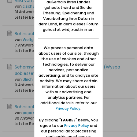
Villa von Albert Forster
außerhalb Ihres Landes
von
c.sch74
gehostet wird und Sie der
31 Antworten
46.651 Hits
0 Likes
Erhebung, Speicherung und
Letzter Beitrag
28.06.2024, 19:17
Verarbeitung Ihrer Daten in
dem Land, in dem dieses Forum
gehostet wird, zustimmen.
Bohnsack
von
Wolfgang
7 Antworten
22.586 Hits
0 Likes
We process personal data
Letzter Beitrag
09.06.2024, 09:51
about users of our site, through
the use of cookies and other
technologies, to deliver our
Sehenswürdigkeiten der Bohnsacker Insel (Wyspa
services, personalize
Sobieszewska)
advertising, and to analyze site
von
Ulrich 31
activity. We may share certain
0 Antworten
6.439 Hits
0 Likes
information about our users
Letzter Beitrag
22.04.2023, 12:25
with our advertising and
analytics partners. For
additional details, refer to our
Bohnsack heute
Privacy Policy
.
von
pepe46
30 Antworten
60.793 Hits
0 Likes
By clicking "
I AGREE
" below, you
Letzter Beitrag
03.03.2023, 13:18
agree to our
Privacy Policy
and
our personal data processing
and cookie practices as