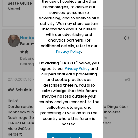
the use of cookies and other
Beste Grüße
technologies, to deliver our
Marcel
services, personalize
advertising, and to analyze site
activity. We may share certain
information about our users
with our advertising and
Herbert Claaßen
analytics partners. For
Forum-Teilnehmer
additional details, refer to our
Privacy Policy
.
Dabei seit:
13.02.2008
By clicking "
I AGREE
" below, you
Beiträge:
1009
agree to our
Privacy Policy
and
our personal data processing
27.10.2017, 16:47
#3
and cookie practices as
described therein. You also
AW: Schule in Bohnsack
acknowledge that this forum
may be hosted outside your
Hallo!
country and you consent to the
Der Juniorchef des Hotel Bartan, Herr Gast, hat viele Dinge über
collection, storage, and
Bohnsack zusammen getragen. Evtl.lohnt sich bei ihm eine
processing of your data in the
Nachfrage. Seine E-Mail Adresse habe ich nicht mehr.
country where this forum is
Die Hotel Telefonnummer ist aber im Internet greifbar.
hosted.
Viele Grüße
Herbert