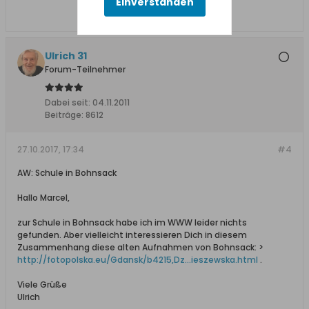
Einverstanden
Ulrich 31
Forum-Teilnehmer
Dabei seit:
04.11.2011
Beiträge:
8612
27.10.2017, 17:34
#4
AW: Schule in Bohnsack
Hallo Marcel,
zur Schule in Bohnsack habe ich im WWW leider nichts
gefunden. Aber vielleicht interessieren Dich in diesem
Zusammenhang diese alten Aufnahmen von Bohnsack: >
http://fotopolska.eu/Gdansk/b4215,Dz...ieszewska.html
.
Viele Grüße
Ulrich