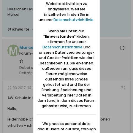
Websiteaktivitäten zu
analysieren. Weitere
Herzlichen Dank,
Einzelheiten finden Sie in
Marcel
unserer
Datenschutzrichtlinie
.
Stichworte:
-
Wenn Sie unten auf
"
Einverstanden
" klicken,
stimmen Sie unserer
Datenschutzrichtlinie
und
MarcelKr
unseren Datenverarbeitungs-
Forum-Teilnehmer
und Cookie-Praktiken wie dort
beschrieben zu. Sie erkennen
Dabei seit:
23.08.2012
außerdem an, dass dieses
Beiträge:
428
Forum möglicherweise
außerhalb Ihres Landes
gehostet wird und Sie der
22.03.2017, 14:28
#2
Erhebung, Speicherung und
Verarbeitung Ihrer Daten in
AW: Schule in Bohnsack
dem Land, in dem dieses Forum
gehostet wird, zustimmen.
Hallo,
leider habe ich auf diese Anfrage noch keine Reaktionen
We process personal data
erhalten - ich versuche es daher gerne erneut!
about users of our site, through