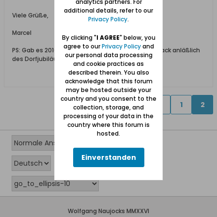
analytics partners. For
additional details, refer to our
Viele Grüße,
Privacy Policy
.
Marcel
By clicking "
I AGREE
" below, you
agree to our
Privacy Policy
and
PS: Gab es 2010 eigentlich Feierlichkeiten in Bohnsack anläßlich
our personal data processing
des Dorfjubiläums?
and cookie practices as
described therein. You also
acknowledge that this forum
may be hosted outside your
country and you consent to the
Vorherige
1
2
collection, storage, and
processing of your data in the
country where this forum is
hosted.
Einverstanden
Wolfgang Naujocks MMXXVI