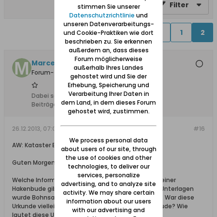
Filter
stimmen Sie unserer
Datenschutzrichtlinie
und
unseren Datenverarbeitungs-
Vorherige
1
2
und Cookie-Praktiken wie dort
beschrieben zu. Sie erkennen
außerdem an, dass dieses
Forum möglicherweise
MarcelKr
außerhalb Ihres Landes
Forum-Teilnehmer
gehostet wird und Sie der
Erhebung, Speicherung und
Verarbeitung Ihrer Daten in
Dabei seit:
23.08.2012
dem Land, in dem dieses Forum
Beiträge:
428
gehostet wird, zustimmen.
26.12.2013, 07:06
#16
We process personal data
AW: Kataster Bohnsack/ Pasewark
about users of our site, through
the use of cookies and other
Guten Morgen,
technologies, to deliver our
services, personalize
Welche Informationen speziell zu Bohnsack und seiner
advertising, and to analyze site
Hakenbude gibt es in Ihren Quellen. Nach meinen Unterlagen
activity. We may share certain
wurde Bohnsack 1410 erstmals urkundlich erwähnt. War diese
information about our users
Urkunde vielleicht ein Pachtvertrag für die Hakenbude? Wie
with our advertising and
lautet diese Urkunde im Wortlaut?