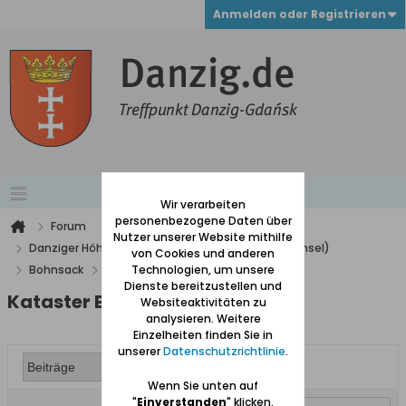
Anmelden oder Registrieren
Wir verarbeiten
personenbezogene Daten über
Forum
Nutzer unserer Website mithilfe
Danziger Höhe und Niederung (westlich der Weichsel)
von Cookies und anderen
Bohnsack
Kataster Bohnsack/ Pasewark
Technologien, um unsere
Dienste bereitzustellen und
Kataster Bohnsack/ Pasewark
Websiteaktivitäten zu
analysieren. Weitere
Einzelheiten finden Sie in
unserer
Datenschutzrichtlinie
.
Wenn Sie unten auf
"
Einverstanden
" klicken,