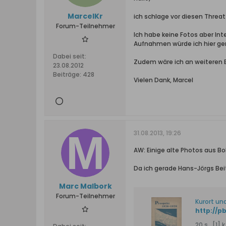
MarcelKr
ich schlage vor diesen Threat
Forum-Teilnehmer
Ich habe keine Fotos aber In
Aufnahmen würde ich hier ge
Dabei seit:
Zudem wäre ich an weiteren Bil
23.08.2012
Beiträge:
428
Vielen Dank, Marcel
31.08.2013, 19:26
AW: Einige alte Photos aus Bo
Da ich gerade Hans-Jörgs Beit
Marc Malbork
Forum-Teilnehmer
Kurort un
http://p
20 s., [1] k