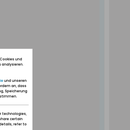
 Cookies und
 analysieren.
ie
und unseren
erdem an, dass
ng, Speicherung
zustimmen.
r technologies,
share certain
etails, refer to