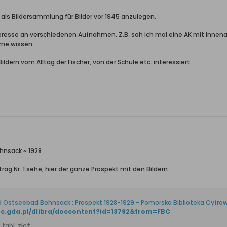
 als Bildersammlung für Bilder vor 1945 anzulegen.
teresse an verschiedenen Aufnahmen. Z.B. sah ich mal eine AK mit Inne
rne wissen.
dern vom Alltag der Fischer, von der Schule etc. interessiert.
hnsack ~ 1928
rag Nr. 1 sehe, hier der ganze Prospekt mit den Bildern
d Ostseebad Bohnsack : Prospekt 1928-1929 - Pomorska Biblioteka Cyfro
bc.gda.pl/dlibra/doccontent?id=13792&from=FBC
. tabl. złoż.