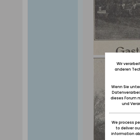
Wir verarbe
anderen Tech
Wenn Sie unten
Datenverarbei
dieses Forum m
und Verar
We process per
to deliver o
information abo