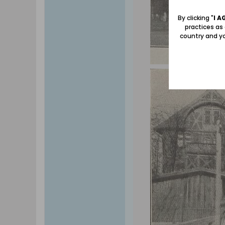
By clicking "
I A
practices as
country and yo