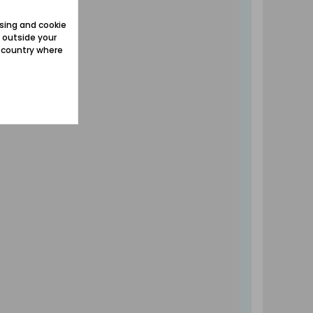
sing and cookie
 outside your
e country where