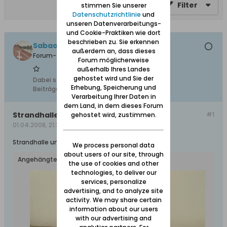
Filter
stimmen Sie unserer
Datenschutzrichtlinie
und
unseren Datenverarbeitungs-
und Cookie-Praktiken wie dort
beschrieben zu. Sie erkennen
Sabaoth
außerdem an, dass dieses
Forum-Teilnehmer
Forum möglicherweise
außerhalb Ihres Landes
gehostet wird und Sie der
Dabei seit:
11.02.2008
Erhebung, Speicherung und
Beiträge:
7
Verarbeitung Ihrer Daten in
dem Land, in dem dieses Forum
Strandhalle in Bohnsack
#1
gehostet wird, zustimmen.
01.04.2008, 21:36
Strandhalle und Dünen in Bohnsack in 1921.
We process personal data
about users of our site, through
Angehängte Dateien
the use of cookies and other
technologies, to deliver our
services, personalize
advertising, and to analyze site
activity. We may share certain
information about our users
with our advertising and