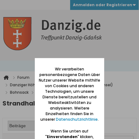
Anmelden oder Registrieren
Wir verarbeiten
personenbezogene Daten über
Forum
Nutzer unserer Website mithilfe
Danziger Höhe und Niederung (westlich der Weichsel)
von Cookies und anderen
Technologien, um unsere
Bohnsack
Strandhalle in Bohnsack
Dienste bereitzustellen und
Strandhalle in Bohnsack
Websiteaktivitäten zu
analysieren. Weitere
Einzelheiten finden Sie in
unserer
Datenschutzrichtlinie
.
Wenn Sie unten auf
"
Einverstanden
" klicken,