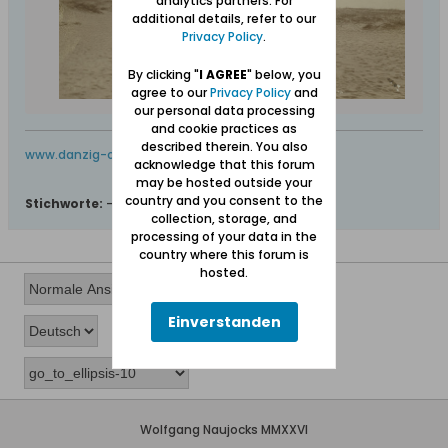
analytics partners. For
additional details, refer to our
Privacy Policy
.
By clicking "
I AGREE
" below, you
agree to our
Privacy Policy
and
our personal data processing
and cookie practices as
described therein. You also
www.danzig-online.pl
acknowledge that this forum
may be hosted outside your
country and you consent to the
Stichworte:
-
collection, storage, and
processing of your data in the
country where this forum is
hosted.
Einverstanden
Wolfgang Naujocks MMXXVI