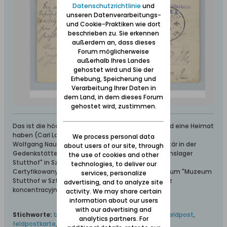
Datenschutzrichtlinie
und
unseren Datenverarbeitungs-
und Cookie-Praktiken wie dort
beschrieben zu. Sie erkennen
außerdem an, dass dieses
Forum möglicherweise
außerhalb Ihres Landes
gehostet wird und Sie der
Erhebung, Speicherung und
Verarbeitung Ihrer Daten in
dem Land, in dem dieses Forum
gehostet wird, zustimmen.
Das ist die höchste aller Gaben: Geborgen sein und eine Heimat
haben (Carl Lange)
We process personal data
Wolfgang Naujocks: Zertifizierter Führer und Volontär in der
about users of our site, through
Gedenkstätte/Museum "Deutsches Konzentrationslager
the use of cookies and other
Stutthof" in Sztutowo
technologies, to deliver our
Certyfikowany przewodnik i wolontariusz po muzeum "Muzeum
services, personalize
Stutthof w Sztutowie - Niemiecki nazistowski obóz
advertising, and to analyze site
koncentracyjny i zagłady"
activity. We may share certain
information about our users
with our advertising and
Stichworte:
batteriestellung
,
bohnsack
,
brösen
,
feldpost
,
analytics partners. For
feldpostkarte
,
gdingen
,
küstenbatterie
,