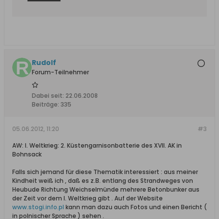
Rudolf
Forum-Teilnehmer
Dabei seit:
22.06.2008
Beiträge:
335
05.06.2012, 11:20
#3
AW: I. Weltkrieg: 2. Küstengarnisonbatterie des XVII. AK in
Bohnsack
Falls sich jemand für diese Thematik interessiert : aus meiner
Kindheit weiß ich , daß es z.B. entlang des Strandweges von
Heubude Richtung Weichselmünde mehrere Betonbunker aus
der Zeit vor dem I. Weltkrieg gibt . Auf der Website
www.stogi.info.pl
kann man dazu auch Fotos und einen Bericht (
in polnischer Sprache ) sehen .