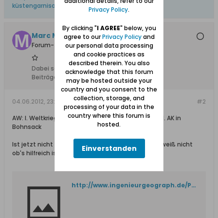
additional details, refer to our
küstengarnisonbatterie
,
verteidigung
Privacy Policy
.
By clicking "
I AGREE
" below, you
Marc Malbork
agree to our
Privacy Policy
and
Forum-Teilnehmer
our personal data processing
and cookie practices as
described therein. You also
Dabei seit:
23.02.2008
acknowledge that this forum
Beiträge:
1050
may be hosted outside your
country and you consent to the
collection, storage, and
04.06.2012, 23:12
#2
processing of your data in the
country where this forum is
AW: I. Weltkrieg: 2. Küstengarnisonbatterie des XVII. AK in
hosted.
Bohnsack
Ist jetzt nicht so mein Zentralinteressengebiet - weiß nicht
Einverstanden
ob's hilfreich ist (Neufähr ?):
http://www.ingenieurgeograph.de/Publikationen_/Inventar/PL.pdf