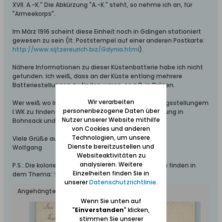
XVII. A.-K." Die Abkürzung "A.-K." steht, so nehme ich an, für
"Armeekorps".
Im März 1916 scheint diese Einheit noch in Gdingen stationiert
gewesen zu sein (lt. Poststempel auf einer anderen Postkarte:
http://www.sijtzereurich.biz/Gdynia.html
).
Nähere Informationen zu dieser Küstenbatterie habe ich nicht
gefunden. Ich weiß, dass an der Küste entlang mehrere
Batteriestellungen zu finden waren, so z.B. in Brösen.
Wir verarbeiten
Wer weiß wo Informationen zu diesen Verteidigungsstellungem
personenbezogene Daten über
I.WK zu finden sind? Wer weiß Näheres zu der Stellung in
Nutzer unserer Website mithilfe
Bohnsack und wo diese war?
von Cookies und anderen
Technologien, um unsere
Viele Grüße aus dem Werder
Dienste bereitzustellen und
Wolfgang
Websiteaktivitäten zu
analysieren. Weitere
P.S.: Die kolorierte Bildseite der Ansichtskarte ist zu finden in
Einzelheiten finden Sie in
dem Thema:
So sah der Kohlenmarkt 1916 aus
unserer
Datenschutzrichtlinie
.
Angehängte Dateien
Wenn Sie unten auf
"
Einverstanden
" klicken,
stimmen Sie unserer