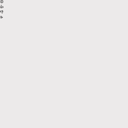
😡
👍
👎
☕