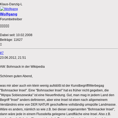
Klaus-Danzig-L
Wolfgang
Forumbetreiber
Dabei seit:
10.02.2008
Beiträge:
11627
#7
23.06.2012, 21:51
AW: Bohnsack in der Wikipedia
Schönen guten Abend,
was mir aber auch ein klein wenig aufstößt ist der Kunstbegriff/Werbegag
"Bohnsacker Insel". Eine "Bohnsacker Insel" hat es früher nicht gegeben, die
"Wyspa Sobieszewska" ist eine Neuerfindung. Gut, man mag in jedem Land den
Begriff "Insel" anders definieren, aber eine Insel ist eben nach allgemeinem
Verständnis eine von DER NATUR geschaffene vollständig umspülte Landmasse.
Wäre es anders, nämlich so wie z.B. bei dieser sogenannten "Bohnsacker Insel",
dann wäre jede in einem Flussdelta gelegene Landfläche eine Insel. Also z.B.