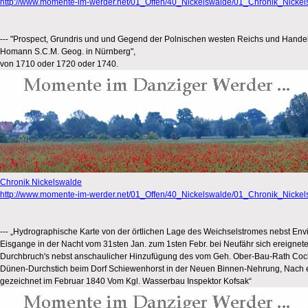
http://www.momente-im-werder.net/01_Offen/40_Nickelswalde/01_Chronik_Nickel
--- "Prospect, Grundris und und Gegend der Polnischen westen Reichs und Handels
Homann S.C.M. Geog. in Nürnberg",
von 1710 oder 1720 oder 1740.
Chronik Nickelswalde
http://www.momente-im-werder.net/01_Offen/40_Nickelswalde/01_Chronik_Nickel
--- „Hydrographische Karte von der örtlichen Lage des Weichselstromes nebst Env
Eisgange in der Nacht vom 31sten Jan. zum 1sten Febr. bei Neufähr sich ereigne
Durchbruch's nebst anschaulicher Hinzufügung des vom Geh. Ober-Bau-Rath Coch
Dünen-Durchstich beim Dorf Schiewenhorst in der Neuen Binnen-Nehrung, Nach e
gezeichnet im Februar 1840 Vom Kgl. Wasserbau Inspektor Kofsak“