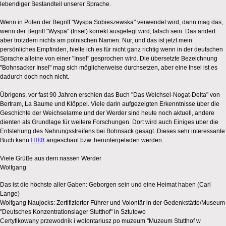
lebendiger Bestandteil unserer Sprache.
Wenn in Polen der Begriff "Wyspa Sobieszewska" verwendet wird, dann mag das,
wenn der Begriff "Wyspa" (Insel) korrekt ausgelegt wird, falsch sein. Das ändert
aber trotzdem nichts am polnischen Namen. Nur, und das ist jetzt mein
persönliches Empfinden, hielte ich es für nicht ganz richtig wenn in der deutschen
Sprache alleine von einer "Insel" gesprochen wird. Die übersetzte Bezeichnung
"Bohnsacker Insel" mag sich möglicherweise durchsetzen, aber eine Insel ist es
dadurch doch noch nicht.
Übrigens, vor fast 90 Jahren erschien das Buch "Das Weichsel-Nogat-Delta" von
Bertram, La Baume und Klöppel. Viele darin aufgezeigten Erkenntnisse über die
Geschichte der Weichselarme und der Werder sind heute noch aktuell, andere
dienten als Grundlage für weitere Forschungen. Dort wird auch Einiges über die
Entstehung des Nehrungsstreifens bei Bohnsack gesagt. Dieses sehr interessante
Buch kann
HIER
angeschaut bzw. heruntergeladen werden.
Viele Grüße aus dem nassen Werder
Wolfgang
Das ist die höchste aller Gaben: Geborgen sein und eine Heimat haben (Carl
Lange)
Wolfgang Naujocks: Zertifizierter Führer und Volontär in der Gedenkstätte/Museum
"Deutsches Konzentrationslager Stutthof" in Sztutowo
Certyfikowany przewodnik i wolontariusz po muzeum "Muzeum Stutthof w