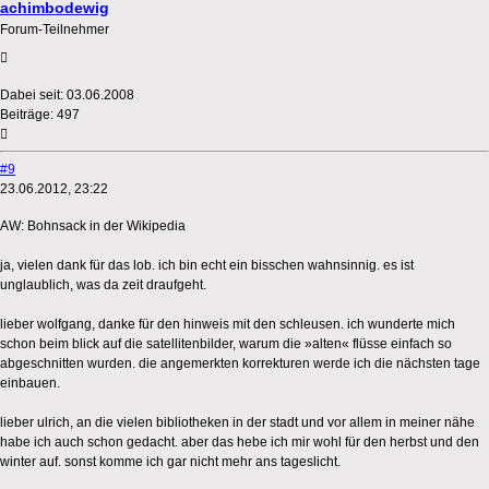
achimbodewig
Forum-Teilnehmer
Dabei seit:
03.06.2008
Beiträge:
497
#9
23.06.2012, 23:22
AW: Bohnsack in der Wikipedia
ja, vielen dank für das lob. ich bin echt ein bisschen wahnsinnig. es ist
unglaublich, was da zeit draufgeht.
lieber wolfgang, danke für den hinweis mit den schleusen. ich wunderte mich
schon beim blick auf die satellitenbilder, warum die »alten« flüsse einfach so
abgeschnitten wurden. die angemerkten korrekturen werde ich die nächsten tage
einbauen.
lieber ulrich, an die vielen bibliotheken in der stadt und vor allem in meiner nähe
habe ich auch schon gedacht. aber das hebe ich mir wohl für den herbst und den
winter auf. sonst komme ich gar nicht mehr ans tageslicht.