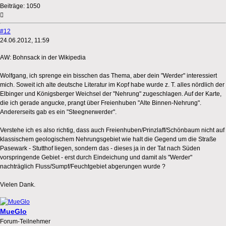
Beiträge:
1050
#12
24.06.2012, 11:59
AW: Bohnsack in der Wikipedia
Wolfgang, ich sprenge ein bisschen das Thema, aber dein "Werder" interessiert
mich. Soweit ich alte deutsche Literatur im Kopf habe wurde z. T. alles nördlich der
Elbinger und Königsberger Weichsel der "Nehrung" zugeschlagen. Auf der Karte,
die ich gerade angucke, prangt über Freienhuben "Alte Binnen-Nehrung".
Andererseits gab es ein "Steegnerwerder".
Verstehe ich es also richtig, dass auch Freienhuben/Prinzlaff/Schönbaum nicht auf
klassischem geologischem Nehrungsgebiet wie halt die Gegend um die Straße
Pasewark - Stutthof liegen, sondern das - dieses ja in der Tat nach Süden
vorspringende Gebiet - erst durch Eindeichung und damit als "Werder"
nachträglich Fluss/Sumpf/Feuchtgebiet abgerungen wurde ?
Vielen Dank.
MueGlo
Forum-Teilnehmer