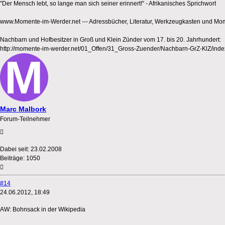
"Der Mensch lebt, so lange man sich seiner erinnert!" - Afrikanisches Sprichwort
www.Momente-im-Werder.net --- Adressbücher, Literatur, Werkzeugkasten und Mo
Nachbarn und Hofbesitzer in Groß und Klein Zünder vom 17. bis 20. Jahrhundert:
http://momente-im-werder.net/01_Offen/31_Gross-Zuender/Nachbarn-GrZ-KlZ/inde
Marc Malbork
Forum-Teilnehmer
Dabei seit:
23.02.2008
Beiträge:
1050
#14
24.06.2012, 18:49
AW: Bohnsack in der Wikipedia