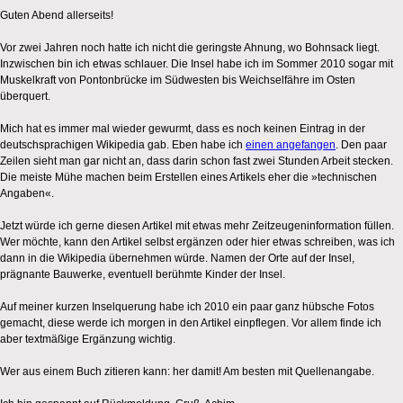
Guten Abend allerseits!
Vor zwei Jahren noch hatte ich nicht die geringste Ahnung, wo Bohnsack liegt.
Inzwischen bin ich etwas schlauer. Die Insel habe ich im Sommer 2010 sogar mit
Muskelkraft von Pontonbrücke im Südwesten bis Weichselfähre im Osten
überquert.
Mich hat es immer mal wieder gewurmt, dass es noch keinen Eintrag in der
deutschsprachigen Wikipedia gab. Eben habe ich
einen angefangen
. Den paar
Zeilen sieht man gar nicht an, dass darin schon fast zwei Stunden Arbeit stecken.
Die meiste Mühe machen beim Erstellen eines Artikels eher die »technischen
Angaben«.
Jetzt würde ich gerne diesen Artikel mit etwas mehr Zeitzeugeninformation füllen.
Wer möchte, kann den Artikel selbst ergänzen oder hier etwas schreiben, was ich
dann in die Wikipedia übernehmen würde. Namen der Orte auf der Insel,
prägnante Bauwerke, eventuell berühmte Kinder der Insel.
Auf meiner kurzen Inselquerung habe ich 2010 ein paar ganz hübsche Fotos
gemacht, diese werde ich morgen in den Artikel einpflegen. Vor allem finde ich
aber textmäßige Ergänzung wichtig.
Wer aus einem Buch zitieren kann: her damit! Am besten mit Quellenangabe.