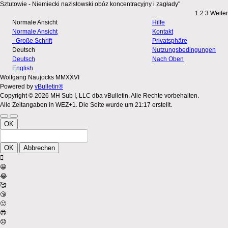
Sztutowie - Niemiecki nazistowski obóz koncentracyjny i zagłady"
1
2
3
Weiter
Normale Ansicht
Hilfe
Normale Ansicht
Kontakt
- Große Schrift
Privatsphäre
Deutsch
Nutzungsbedingungen
Deutsch
Nach Oben
English
Wolfgang Naujocks MMXXVI
Powered by
vBulletin®
Copyright © 2026 MH Sub I, LLC dba vBulletin. Alle Rechte vorbehalten.
Alle Zeitangaben in WEZ+1. Die Seite wurde um 21:17 erstellt.
OK
OK
Abbrechen
😀
😂
🥰
😘
🤢
😎
😞