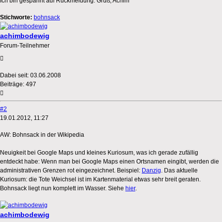
Ich bin gespannt auf Rückmeldung. Gruß, Achim
Stichworte:
bohnsack
achimbodewig
Forum-Teilnehmer
Dabei seit:
03.06.2008
Beiträge:
497
#2
19.01.2012, 11:27
AW: Bohnsack in der Wikipedia
Neuigkeit bei Google Maps und kleines Kuriosum, was ich gerade zufällig
entdeckt habe: Wenn man bei Google Maps einen Ortsnamen eingibt, werden die
administrativen Grenzen rot eingezeichnet. Beispiel:
Danzig
. Das aktuelle
Kuriosum: die Tote Weichsel ist im Kartenmaterial etwas sehr breit geraten.
Bohnsack liegt nun komplett im Wasser. Siehe
hier
.
achimbodewig