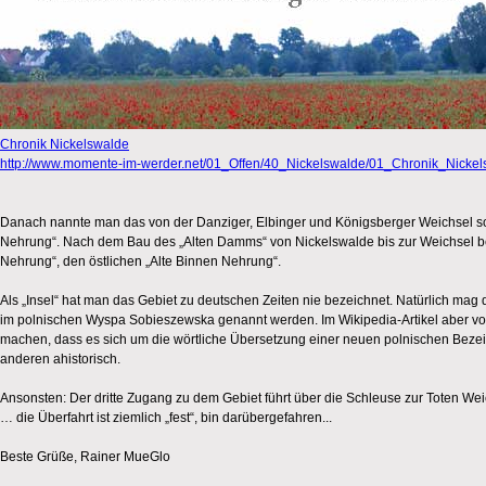
Chronik Nickelswalde
http://www.momente-im-werder.net/01_Offen/40_Nickelswalde/01_Chronik_Nickel
Danach nannte man das von der Danziger, Elbinger und Königsberger Weichsel s
Nehrung“. Nach dem Bau des „Alten Damms“ von Nickelswalde bis zur Weichsel b
Nehrung“, den östlichen „Alte Binnen Nehrung“.
Als „Insel“ hat man das Gebiet zu deutschen Zeiten nie bezeichnet. Natürlich mag
im polnischen Wyspa Sobieszewska genannt werden. Im Wikipedia-Artikel aber vo
machen, dass es sich um die wörtliche Übersetzung einer neuen polnischen Bezeic
anderen ahistorisch.
Ansonsten: Der dritte Zugang zu dem Gebiet führt über die Schleuse zur Toten Wei
… die Überfahrt ist ziemlich „fest“, bin darübergefahren...
Beste Grüße, Rainer MueGlo