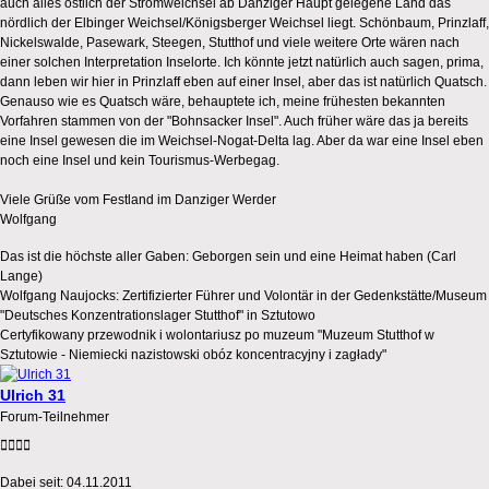
auch alles östlich der Stromweichsel ab Danziger Haupt gelegene Land das
nördlich der Elbinger Weichsel/Königsberger Weichsel liegt. Schönbaum, Prinzlaff,
Nickelswalde, Pasewark, Steegen, Stutthof und viele weitere Orte wären nach
einer solchen Interpretation Inselorte. Ich könnte jetzt natürlich auch sagen, prima,
dann leben wir hier in Prinzlaff eben auf einer Insel, aber das ist natürlich Quatsch.
Genauso wie es Quatsch wäre, behauptete ich, meine frühesten bekannten
Vorfahren stammen von der "Bohnsacker Insel". Auch früher wäre das ja bereits
eine Insel gewesen die im Weichsel-Nogat-Delta lag. Aber da war eine Insel eben
noch eine Insel und kein Tourismus-Werbegag.
Viele Grüße vom Festland im Danziger Werder
Wolfgang
Das ist die höchste aller Gaben: Geborgen sein und eine Heimat haben (Carl
Lange)
Wolfgang Naujocks: Zertifizierter Führer und Volontär in der Gedenkstätte/Museum
"Deutsches Konzentrationslager Stutthof" in Sztutowo
Certyfikowany przewodnik i wolontariusz po muzeum "Muzeum Stutthof w
Sztutowie - Niemiecki nazistowski obóz koncentracyjny i zagłady"
Ulrich 31
Forum-Teilnehmer
Dabei seit:
04.11.2011