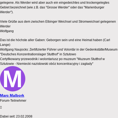
gelegene. Als Werder wird aber auch ein eingedeichtes und trockengelegtes
Gebiet bezeichnet (wie z.B. das "Grosse Werder" oder das "Marienburger
Werder").
Viele Grüße aus dem zwischen Elbinger Weichsel und Stromweichsel gelegenen
Werder
Wolfgang
Das ist die höchste aller Gaben: Geborgen sein und eine Heimat haben (Carl
Lange)
Wolfgang Naujocks: Zertifizierter Führer und Volontär in der Gedenkstätte/Museum
"Deutsches Konzentrationslager Stutthof" in Sztutowo
Certyfikowany przewodnik i wolontariusz po muzeum "Muzeum Stutthof w
Sztutowie - Niemiecki nazistowski obóz koncentracyjny i zagłady"
Marc Malbork
Forum-Teilnehmer
Dabei seit:
23.02.2008