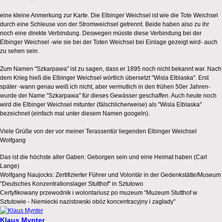
eine kleine Anmerkung zur Karte. Die Elbinger Weichsel ist wie die Tote Weichsel
durch eine Schleuse von der Stromweichsel getrennt. Beide haben also zu ihr
noch eine direkte Verbindung. Deswegen müsste diese Verbindung bei der
Elbinger Weichsel -wie sie bei der Toten Weichsel bei Einlage gezeigt wird- auch
zu sehen sein.
Zum Namen "Szkarpawa" ist zu sagen, dass er 1895 noch nicht bekannt war. Nach
dem Krieg hieß die Elbinger Weichsel wörtlich übersetzt "Wisla Elblaska". Erst
später -wann genau weiß ich nicht, aber vermutlich in den frühen 50er Jahren-
wurde der Name "Szkarpawa" für dieses Gewässer geschaffen. Auch heute noch
wird die Elbinger Weichsel mitunter (fälschlicherweise) als "Wisla Elblaska"
bezeichnet (einfach mal unter diesem Namen googeln).
Viele Grüße von der vor meiner Terassentür liegenden Elbinger Weichsel
Wolfgang
Das ist die höchste aller Gaben: Geborgen sein und eine Heimat haben (Carl
Lange)
Wolfgang Naujocks: Zertifizierter Führer und Volontär in der Gedenkstätte/Museum
"Deutsches Konzentrationslager Stutthof" in Sztutowo
Certyfikowany przewodnik i wolontariusz po muzeum "Muzeum Stutthof w
Sztutowie - Niemiecki nazistowski obóz koncentracyjny i zagłady"
Klaus Mynter