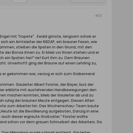
#31
"Engel mit Tropete" . Ewald grinste, langsam schob er
 sich ein Amtsleiter der NSDAP, ein brauner Fasan, wie
sammen, stießen die Spaten in den Grund, mit den
te der Bonze ihnen zu. Er blieb vor ihnen stehen und er
noch ein Spaten frei!“ rief Kurt ihm zu. Dem Braunen
nicht. Unverhofft ging der Braune auf einen Lehrling zu,
 als er gekommen war, verzog er sich zum Grabenrand
men. Gauleiter Albert Forster, der Bayer, kurz der
fizier erklärte mit ausfahrenden Handbewegungen den
n machen konnten, blieb der Gauleiter ab und zu
sah ruhig der braunen Meute entgegen. Diesen Alten
lzierte zum Arbeiter hin. Das Wochenschau-Team baute
 „Heute ist die Bevölkerung aufgeboten, Danzig in eine
e auch dieser ergraute Großvater.“ Forster wollte
and schon vor dem grauen Schnurbart des Arbeiters. Da
 Das Mikrophon wurde schnell entfernt. Gauleiter