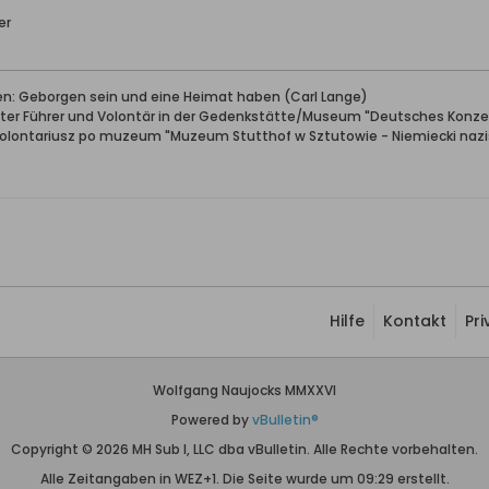
er
ben: Geborgen sein und eine Heimat haben (Carl Lange)
erter Führer und Volontär in der Gedenkstätte/Museum "Deutsches Konze
wolontariusz po muzeum "Muzeum Stutthof w Sztutowie - Niemiecki nazis
Hilfe
Kontakt
Pr
Wolfgang Naujocks MMXXVI
Powered by
vBulletin®
Copyright © 2026 MH Sub I, LLC dba vBulletin. Alle Rechte vorbehalten.
Alle Zeitangaben in WEZ+1. Die Seite wurde um 09:29 erstellt.