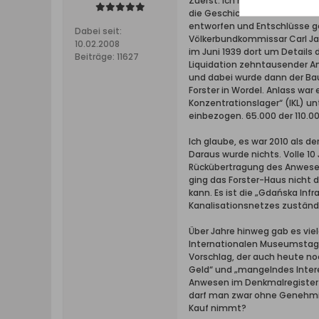
Zuerst: Ich halte das Forste
die Geschichte des Hauses un
entworfen und Entschlüsse ge
Dabei seit:
Völkerbundkommissar Carl Jako
10.02.2008
im Juni 1939 dort um Details
Beiträge:
11627
Liquidation zehntausender An
und dabei wurde dann der Bau
Forster in Wordel. Anlass wa
Konzentrationslager“ (IKL) u
einbezogen. 65.000 der 110.00
Ich glaube, es war 2010 als d
Daraus wurde nichts. Volle 10
Rückübertragung des Anwesens
ging das Forster-Haus nicht 
kann. Es ist die „Gdańska Inf
Kanalisationsnetzes zuständi
Über Jahre hinweg gab es viel
Internationalen Museumstagen 
Vorschlag, der auch heute noc
Geld“ und „mangelndes Interes
Anwesen im Denkmalregister e
darf man zwar ohne Genehmigu
Kauf nimmt?