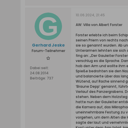
10.06.2024, 21:45
AW: Villa von Albert Forster
Forster erlebte ich beim Schi
seinen Priem von rechts nach 
Gerhard Jeske
sie so genannt wurden. Ab u
Unterarmen lehnten sie sich a
Forum-Teilnehmer
fing an: „Der Gauleiter Forster
verschlug es die Sprache. Dann
hob den Arm und wollte ihm e
Dabei seit:
Spieße bedrohten sie den Naz
24.08.2014
und balancierte über das lang
Beiträge:
737
Wütend, auf Rache sinnend gi
‘Braune Depp’ genannt, führt
Verlauf des Panzergrabens. 
stehen. Neben dem Holzsteg s
hatte nun der Gauleiter entd
die Kamera auf, das Mikrophon
uneinnehmbare Festung zu verw
vorgehen, um dem Alten die 
sagte der laut und vernehmli
Kopf unter dem Arm trägt, ka