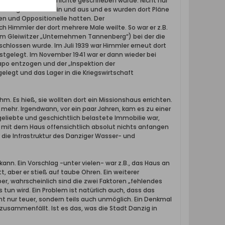
Danzig an dem Geschichte geschrieben wurde. Nicht nur
r Zeitgeschichte ein und aus und es wurden dort Pläne
en und Oppositionelle hatten. Der
 Himmler der dort mehrere Male weilte. So war er z.B.
em Gleiwitzer „Unternehmen Tannenberg“) bei der die
chlossen wurde. Im Juli 1939 war Himmler erneut dort
tgelegt. Im November 1941 war er dann wieder bei
tapo entzogen und der „Inspektion der
elegt und das Lager in die Kriegswirtschaft
m. Es hieß, sie wollten dort ein Missionshaus errichten.
 mehr. Irgendwann, vor ein paar Jahren, kam es zu einer
eliebte und geschichtlich belastete Immobilie war,
s mit dem Haus offensichtlich absolut nichts anfangen
r die Infrastruktur des Danziger Wasser- und
nn. Ein Vorschlag -unter vielen- war z.B., das Haus an
, aber er stieß auf taube Ohren. Ein weiterer
er, wahrscheinlich sind die zwei Faktoren „fehlendes
un wird. Ein Problem ist natürlich auch, dass das
 nur teuer, sondern teils auch unmöglich. Ein Denkmal
zusammenfällt. Ist es das, was die Stadt Danzig in