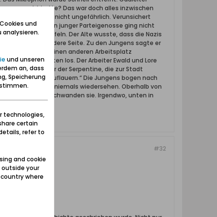
zigern gemacht hatte? Das war doch alles inzwischen
der Menschen waren nicht ungefährlich. Verunsichert
 Cookies und
n. Nur einer, so ein junger Parteigenosse ging nicht
 analysieren.
Lehm fortzuschaufeln. Der Alte wusste, dass die Nazis
lzsteg auf die andere Seite. Zu den Jungens sagte er
enn wir als Gruppe einen anderen Arbeitsplatz
ie
und unseren
paten und wanderten los. Der Arbeiter Ewald und Lore
erdem an, dass
länge funkten. Vor der Serpentine, die zur Stadt
ng, Speicherung
ch eine HJ-Streife auflauern.“ Die Jungens bogen nach
zustimmen.
llte unser Jungchen niemals wiedersehen. Oberhalb von
tdornbüschen verschwanden sie. Irgendwo, unten in
r technologies,
share certain
etails, refer to
#32
sing and cookie
 outside your
e country where