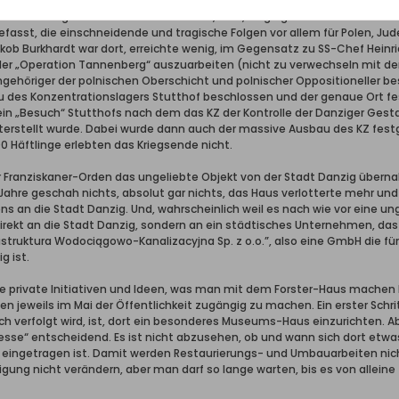
r-Haus für eine ganz wesentliche Stätte in der ehemaligen Freien Stadt 
d seines Eigentümers ist wissenswert, nein, es gingen dort Personen de
fasst, die einschneidende und tragische Folgen vor allem für Polen, Jud
b Burkhardt war dort, erreichte wenig, im Gegensatz zu SS-Chef Heinrich
 der „Operation Tannenberg“ auszuarbeiten (nicht zu verwechseln mit d
gehöriger der polnischen Oberschicht und polnischer Oppositioneller bes
 des Konzentrationslagers Stutthof beschlossen und der genaue Ort fes
r ein „Besuch“ Stutthofs nach dem das KZ der Kontrolle der Danziger Ges
nterstellt wurde. Dabei wurde dann auch der massive Ausbau des KZ festg
0 Häftlinge erlebten das Kriegsende nicht.
er Franziskaner-Orden das ungeliebte Objekt von der Stadt Danzig übernah
 Jahre geschah nichts, absolut gar nichts, das Haus verlotterte mehr und
 an die Stadt Danzig. Und, wahrscheinlich weil es nach wie vor eine ung
direkt an die Stadt Danzig, sondern an ein städtisches Unternehmen, da
rastruktura Wodociągowo-Kanalizacyjna Sp. z o.o.”, also eine GmbH die fü
g ist.
e private Initiativen und Ideen, was man mit dem Forster-Haus machen ka
jeweils im Mai der Öffentlichkeit zugängig zu machen. Ein erster Schritt
h verfolgt wird, ist, dort ein besonderes Museums-Haus einzurichten. Ab
se“ entscheidend. Es ist nicht abzusehen, ob und wann sich dort etwas t
ingetragen ist. Damit werden Restaurierungs- und Umbauarbeiten nicht
ng nicht verändern, aber man darf so lange warten, bis es von alleine 