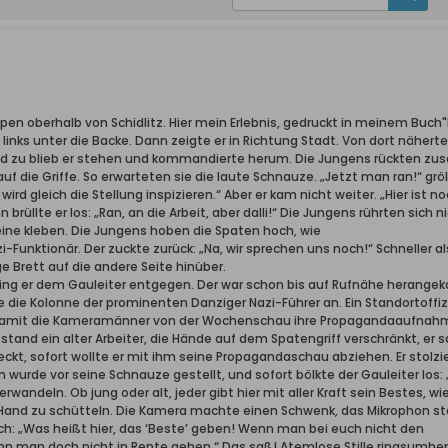
ppen oberhalb von Schidlitz. Hier mein Erlebnis, gedruckt in meinem Buch
links unter die Backe. Dann zeigte er in Richtung Stadt. Von dort näherte
nd zu blieb er stehen und kommandierte herum. Die Jungens rückten zu
uf die Griffe. So erwarteten sie die laute Schnauze. „Jetzt man ran!“ gröl
 wird gleich die Stellung inspizieren.“ Aber er kam nicht weiter. „Hier ist 
 brüllte er los: „Ran, an die Arbeit, aber dalli!“ Die Jungens rührten sich 
ine kleben. Die Jungens hoben die Spaten hoch, wie
i-Funktionär. Der zuckte zurück: „Na, wir sprechen uns noch!“ Schneller
e Brett auf die andere Seite hinüber.
ng er dem Gauleiter entgegen. Der war schon bis auf Rufnähe herangekom
e die Kolonne der prominenten Danziger Nazi-Führer an. Ein Standortof
Damit die Kameramänner von der Wochenschau ihre Propagandaaufnahme
tand ein alter Arbeiter, die Hände auf dem Spatengriff verschränkt, er 
eckt, sofort wollte er mit ihm seine Propagandaschau abziehen. Er sto
 wurde vor seine Schnauze gestellt, und sofort bölkte der Gauleiter los:
andeln. Ob jung oder alt, jeder gibt hier mit aller Kraft sein Bestes, wi
Hand zu schütteln. Die Kamera machte einen Schwenk, das Mikrophon st
ch: „Was heißt hier, das ‘Beste’ geben! Wenn man bei euch nicht den
nn man doch nicht in Rente gehen.“ Das saß! Atemlose Stille ringsumher.