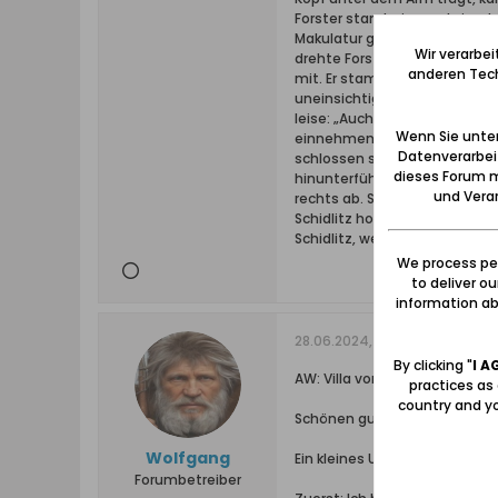
Forster stand wie versteinert
Makulatur geworden. Ein grell
Wir verarbe
drehte Forster sich um, wortl
anderen Tech
mit. Er stampfte mit geheime
uneinsichtig und rachsüchtig
leise: „Auch euch haben sie a
Wenn Sie unten
einnehmen.“ Sofort warfen si
Datenverarbei
schlossen sich ihnen an. Die 
dieses Forum m
hinunterführte, blieben sie s
und Verar
rechts ab. Sie verteilten si
Schidlitz hopsten und rutsc
Schidlitz, werden sie die Str
We process per
to deliver o
information abo
28.06.2024, 19:17
By clicking "
I A
AW: Villa von Albert Forster
practices as
country and yo
Schönen guten Nachmittag,
Wolfgang
Ein kleines Update zum Fors
Forumbetreiber