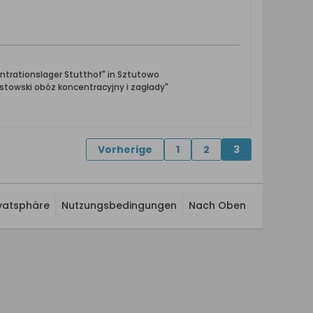
ntrationslager Stutthof" in Sztutowo
towski obóz koncentracyjny i zagłady"
Vorherige
1
2
3
ivatsphäre
Nutzungsbedingungen
Nach Oben