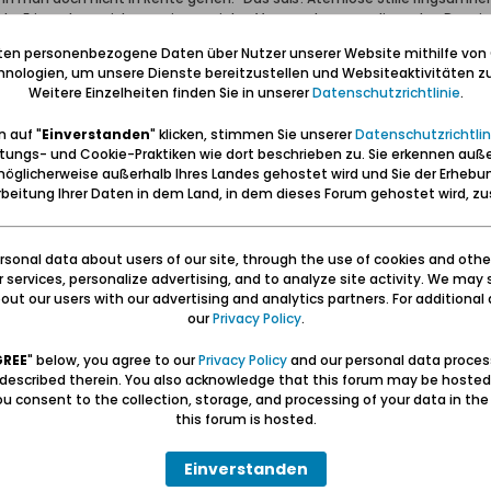
 da. Erinnerte er sich an seine sozialen Versprechungen, die er den Dan
er Pfiff schrillte aus dem Hintergrund. Die vielen Spaten in den Händen 
iten personenbezogene Daten über Nutzer unserer Website mithilfe von
os marschierte er mit diesen Bankrotteuren der Danziger Geschichte davo
nologien, um unsere Dienste bereitzustellen und Websiteaktivitäten zu
m Auftrag zur Stadt hinunter. Bedrückt begannen die Leute wieder, den 
Weitere Einzelheiten finden Sie in unserer
Datenschutzrichtlinie
.
 waren, deshalb schnappte er sich seine Brottasche und kam über den Ho
uf dem Kieker; ich gehe voraus, und ihr folgt mir, das sieht so aus, als w
 auf "
Einverstanden
" klicken, stimmen Sie unserer
Datenschutzrichtlin
ch die Bowkes die Tornister über die Schultern, klopften den Lehm vom S
tungs- und Cookie-Praktiken wie dort beschrieben zu. Sie erkennen auß
beiden Arbeiter gingen voraus. Man merkte, dass sie auf derselben Wellen
öglicherweise außerhalb Ihres Landes gehostet wird und Sie der Erhebu
tehen. „Geht nicht zur Endstation“, meinte der Arbeiter, „dort könnte eu
beitung Ihrer Daten in dem Land, in dem dieses Forum gehostet wird, 
ch im Gelände und verloren sich aus den Augen. Die meisten von ihnen so
hten Lore und das Jungchen einen Abhang hinunter. Zwischen dichten Ro
aßenbahn bestiegen haben ...
sonal data about users of our site, through the use of cookies and othe
ur services, personalize advertising, and to analyze site activity. We may 
ut our users with our advertising and analytics partners. For additional d
our
Privacy Policy
.
GREE
" below, you agree to our
Privacy Policy
and our personal data proces
 described therein. You also acknowledge that this forum may be hosted
u consent to the collection, storage, and processing of your data in th
this forum is hosted.
ter-Haus…
Einverstanden