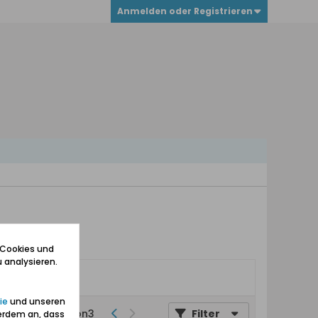
Anmelden oder Registrieren
 Cookies und
 analysieren.
ie
und unseren
Seite
von
3
Filter
erdem an, dass