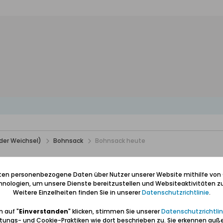
der Weichsel)
Bohnsack
Bohnsack heute
iten personenbezogene Daten über Nutzer unserer Website mithilfe von
nologien, um unsere Dienste bereitzustellen und Websiteaktivitäten zu
Weitere Einzelheiten finden Sie in unserer
Datenschutzrichtlinie
.
 auf "
Einverstanden
" klicken, stimmen Sie unserer
Datenschutzrichtlin
tungs- und Cookie-Praktiken wie dort beschrieben zu. Sie erkennen auß