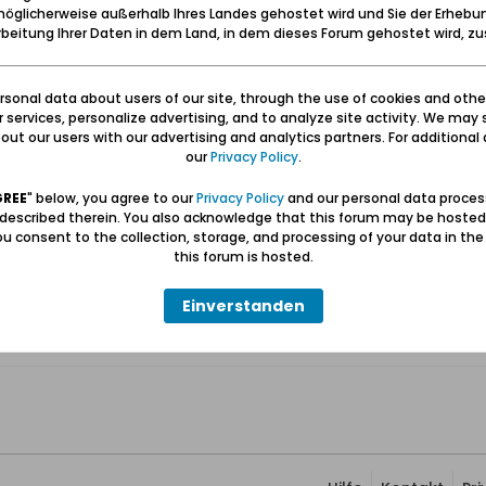
öglicherweise außerhalb Ihres Landes gehostet wird und Sie der Erhebu
beitung Ihrer Daten in dem Land, in dem dieses Forum gehostet wird, 
ntersonne 2023
sonal data about users of our site, through the use of cookies and othe
ur services, personalize advertising, and to analyze site activity. We may 
tos "Die Bohnsacker Insel in der Wintersonne", gestern veröffentlicht von 
ut our users with our advertising and analytics partners. For additional d
our
Privacy Policy
.
aller 14 Fotos zur Übersicht: ►
https://galeria-trojmiasto-pl.transl..
GREE
" below, you agree to our
Privacy Policy
and our personal data proces
 Fotos (in Deutsch nicht möglich): ►
https://galeria.trojmiasto.pl/Wyspa
 described therein. You also acknowledge that this forum may be hosted
u consent to the collection, storage, and processing of your data in th
this forum is hosted.
Einverstanden