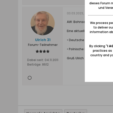
dieses Forum m
und Verar
03.03.2023, 13:18
AW: Bohnsack heute - bei Wi
We process per
to deliver o
Eine aktuelle Serie von 14 Fo
information abo
Ulrich 31
• Deutsche Zusammenstellung 
Forum-Teilnehmer
By clicking "
I A
• Polnische Reihung dieser 14
practices as
country and yo
Gruß Ulrich
Dabei seit:
04.11.2011
Beiträge:
8612