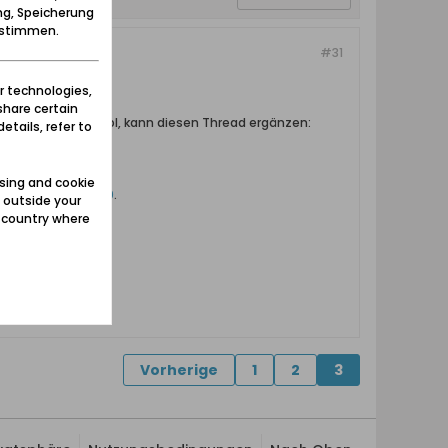
ng, Speicherung
zustimmen.
#31
r technologies,
share certain
galeria.trojmiasto.pl, kann diesen Thread ergänzen:
etails, refer to
._x_tr_pto=wapp
.
sing and cookie
-...?id_watki=5270
.
 outside your
e country where
Vorherige
1
2
3