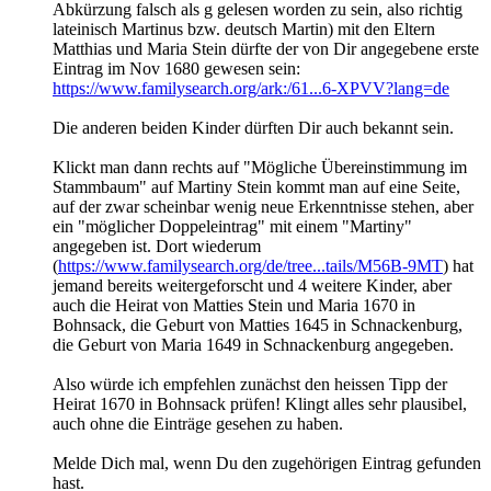
Abkürzung falsch als g gelesen worden zu sein, also richtig
lateinisch Martinus bzw. deutsch Martin) mit den Eltern
Matthias und Maria Stein dürfte der von Dir angegebene erste
Eintrag im Nov 1680 gewesen sein:
https://www.familysearch.org/ark:/61...6-XPVV?lang=de
Die anderen beiden Kinder dürften Dir auch bekannt sein.
Klickt man dann rechts auf "Mögliche Übereinstimmung im
Stammbaum" auf Martiny Stein kommt man auf eine Seite,
auf der zwar scheinbar wenig neue Erkenntnisse stehen, aber
ein "möglicher Doppeleintrag" mit einem "Martiny"
angegeben ist. Dort wiederum
(
https://www.familysearch.org/de/tree...tails/M56B-9MT
) hat
jemand bereits weitergeforscht und 4 weitere Kinder, aber
auch die Heirat von Matties Stein und Maria 1670 in
Bohnsack, die Geburt von Matties 1645 in Schnackenburg,
die Geburt von Maria 1649 in Schnackenburg angegeben.
Also würde ich empfehlen zunächst den heissen Tipp der
Heirat 1670 in Bohnsack prüfen! Klingt alles sehr plausibel,
auch ohne die Einträge gesehen zu haben.
Melde Dich mal, wenn Du den zugehörigen Eintrag gefunden
hast.