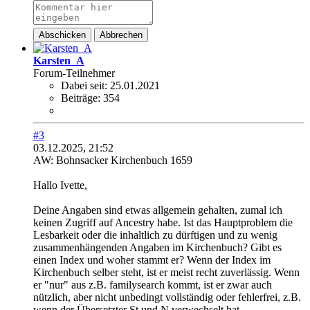
Abschicken
Abbrechen
Karsten_A
Forum-Teilnehmer
Dabei seit:
25.01.2021
Beiträge:
354
#3
03.12.2025, 21:52
AW: Bohnsacker Kirchenbuch 1659
Hallo Ivette,
Deine Angaben sind etwas allgemein gehalten, zumal ich
keinen Zugriff auf Ancestry habe. Ist das Hauptproblem die
Lesbarkeit oder die inhaltlich zu dürftigen und zu wenig
zusammenhängenden Angaben im Kirchenbuch? Gibt es
einen Index und woher stammt er? Wenn der Index im
Kirchenbuch selber steht, ist er meist recht zuverlässig. Wenn
er "nur" aus z.B. familysearch kommt, ist er zwar auch
nützlich, aber nicht unbedingt vollständig oder fehlerfrei, z.B.
wenn der Übersetzter St und N verwechselt hat.