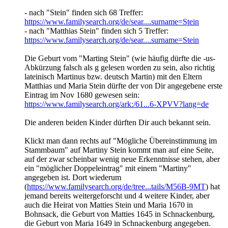
- nach "Stein" finden sich 68 Treffer:
https://www.familysearch.org/de/sear....surname=Stein
- nach "Matthias Stein" finden sich 5 Treffer:
https://www.familysearch.org/de/sear....surname=Stein
Die Geburt vom "Marting Stein" (wie häufig dürfte die -us-
Abkürzung falsch als g gelesen worden zu sein, also richtig
lateinisch Martinus bzw. deutsch Martin) mit den Eltern
Matthias und Maria Stein dürfte der von Dir angegebene erste
Eintrag im Nov 1680 gewesen sein:
https://www.familysearch.org/ark:/61...6-XPVV?lang=de
Die anderen beiden Kinder dürften Dir auch bekannt sein.
Klickt man dann rechts auf "Mögliche Übereinstimmung im
Stammbaum" auf Martiny Stein kommt man auf eine Seite,
auf der zwar scheinbar wenig neue Erkenntnisse stehen, aber
ein "möglicher Doppeleintrag" mit einem "Martiny"
angegeben ist. Dort wiederum
(
https://www.familysearch.org/de/tree...tails/M56B-9MT
) hat
jemand bereits weitergeforscht und 4 weitere Kinder, aber
auch die Heirat von Matties Stein und Maria 1670 in
Bohnsack, die Geburt von Matties 1645 in Schnackenburg,
die Geburt von Maria 1649 in Schnackenburg angegeben.