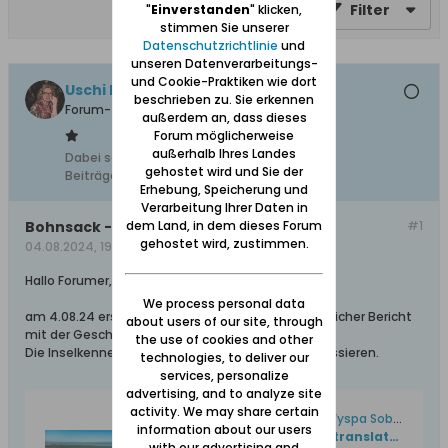
Filter
"
Einverstanden
" klicken,
stimmen Sie unserer
Datenschutzrichtlinie
und
unseren Datenverarbeitungs-
und Cookie-Praktiken wie dort
Uschi Danziger
beschrieben zu. Sie erkennen
Forum-Teilnehmer
außerdem an, dass dieses
Forum möglicherweise
außerhalb Ihres Landes
Dabei seit:
28.10.2018
gehostet wird und Sie der
Beiträge:
538
Erhebung, Speicherung und
Verarbeitung Ihrer Daten in
Bohnsack - Geschichte der Insel
dem Land, in dem dieses Forum
#1
gehostet wird, zustimmen.
04.08.2024, 19:34
Hallo Forumer,
We process personal data
am 4.08.24 erschien in trojmiasto.pl ein umfangreicher Bericht
about users of our site, through
mit der Geschichte der Insel Bohnsack.
the use of cookies and other
Die Inselkenner unter den Forumern wird es interessieren.
technologies, to deliver our
services, personalize
advertising, and to analyze site
activity. We may share certain
Trzecia największa w Polsce. Wyspa Sobieszewska kiedyś i dziś
information about our users
https://www-trojmiasto-pl.translate.goog/wiadomosci/Trzecia-najwieksza-w-Polsce-Wyspa-Sobieszewska-kiedys-i-dzis-n191833.html?_x_tr_sl=auto&_x_tr_tl=de&_x_tr_hl=de&_x_tr_pto=wapp
with our advertising and