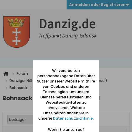
Anmelden oder Registrieren
Wir verarbeiten
Forum
personenbezogene Daten über
Danziger Höhe und Niederung (westlich der Weichsel)
Nutzer unserer Website mithilfe
von Cookies und anderen
Bohnsack
Bohnsack - Geschichte der Insel
Technologien, um unsere
Bohnsack - Geschichte der Insel
Dienste bereitzustellen und
Websiteaktivitäten zu
analysieren. Weitere
Einzelheiten finden Sie in
unserer
Datenschutzrichtlinie
.
Wenn Sie unten auf