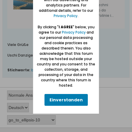
Wyspa Sobieszewska o powierzchni
analytics partners. For
prawie 36 km kw. jest trzecią co do
additional details, refer to our
wielkości wyspą w Polsce, po Wolinie i
Privacy Policy
.
Uznamie, i największą wyspą w
Trójmieście.
By clicking "
I AGREE
" below, you
agree to our
Privacy Policy
and
our personal data processing
and cookie practices as
Viele Grüße
described therein. You also
acknowledge that this forum
Uschi Danziger
may be hosted outside your
country and you consent to the
collection, storage, and
Stichworte:
bohnsack
,
geschichte
,
insel
processing of your data in the
country where this forum is
hosted.
Einverstanden