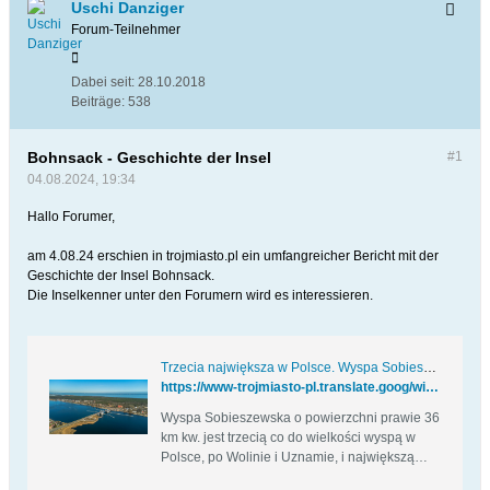
Uschi Danziger
Forum-Teilnehmer
Dabei seit:
28.10.2018
Beiträge:
538
Bohnsack - Geschichte der Insel
#1
04.08.2024, 19:34
Hallo Forumer,
am 4.08.24 erschien in trojmiasto.pl ein umfangreicher Bericht mit der
Geschichte der Insel Bohnsack.
Die Inselkenner unter den Forumern wird es interessieren.
Trzecia największa w Polsce. Wyspa Sobieszewska kiedyś i dziś
https://www-trojmiasto-pl.translate.goog/wiadomosci/Trzecia-najwieksza-w-Polsce-Wyspa-Sobieszewska-kiedys-i-dzis-n191833.html?_x_tr_sl=auto&_x_tr_tl=de&_x_tr_hl=de&_x_tr_pto=wapp
Wyspa Sobieszewska o powierzchni prawie 36
km kw. jest trzecią co do wielkości wyspą w
Polsce, po Wolinie i Uznamie, i największą
wyspą w Trójmieście.