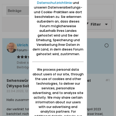
Datenschutzrichtlinie
und
unseren Datenverarbeitungs-
und Cookie-Praktiken wie dort
beschrieben zu. Sie erkennen
außerdem an, dass dieses
Filter
Forum möglicherweise
außerhalb Ihres Landes
gehostet wird und Sie der
Erhebung, Speicherung und
Ulrich 31
Verarbeitung Ihrer Daten in
dem Land, in dem dieses Forum
Forum-Teilnehmer
gehostet wird, zustimmen.
Dabei seit:
04.11.2011
Beiträge:
8612
We process personal data
about users of our site, through
the use of cookies and other
Sehenswürdigkeiten der Bohnsacker Insel
#1
technologies, to deliver our
(Wyspa Sobieszewska)
services, personalize
22.04.2023, 12:25
advertising, and to analyze site
activity. We may share certain
Hallo zusammen,
information about our users
with our advertising and
der verlinkt folgende trojmiasto.pl-Artikel vom 19. April 2023
analytics partners. For
berichtet nicht nur von den Sehenswürdigkeiten dieser Insel,