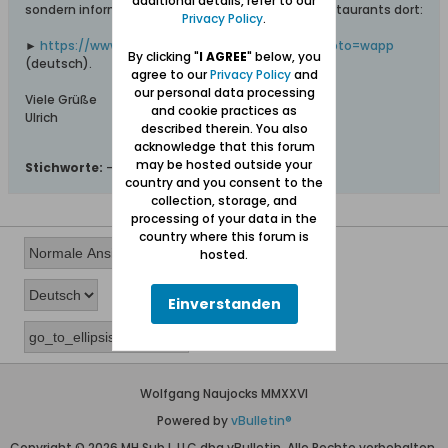
additional details, refer to our
sondern informiert auch über Unterkünfte und Restaurants dort:
Privacy Policy
.
►
https://www-trojmiasto-pl.translate...._x_tr_pto=wapp
By clicking "
I AGREE
" below, you
(deutsch).
agree to our
Privacy Policy
and
our personal data processing
Viele Grüße
and cookie practices as
Ulrich
described therein. You also
acknowledge that this forum
may be hosted outside your
Stichworte:
-
country and you consent to the
collection, storage, and
processing of your data in the
country where this forum is
hosted.
Einverstanden
Wolfgang Naujocks MMXXVI
Powered by
vBulletin®
Copyright © 2026 MH Sub I, LLC dba vBulletin. Alle Rechte vorbehalten.