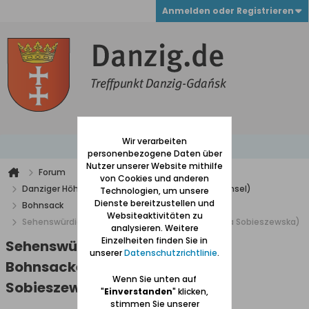
Anmelden oder Registrieren
Wir verarbeiten
personenbezogene Daten über
Nutzer unserer Website mithilfe
Forum
von Cookies und anderen
Danziger Höhe und Niederung (westlich der Weichsel)
Technologien, um unsere
Dienste bereitzustellen und
Bohnsack
Websiteaktivitäten zu
Sehenswürdigkeiten der Bohnsacker Insel (Wyspa Sobieszewska)
analysieren. Weitere
Einzelheiten finden Sie in
Sehenswürdigkeiten der
unserer
Datenschutzrichtlinie
.
Bohnsacker Insel (Wyspa
Wenn Sie unten auf
Sobieszewska)
"
Einverstanden
" klicken,
stimmen Sie unserer