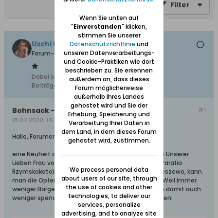
Filter
Wenn Sie unten auf
"
Einverstanden
" klicken,
stimmen Sie unserer
Uschi Danziger
Datenschutzrichtlinie
und
unseren Datenverarbeitungs-
Forum-Teilnehmer
und Cookie-Praktiken wie dort
beschrieben zu. Sie erkennen
Dabei seit:
28.10.2018
außerdem an, dass dieses
Beiträge:
538
Forum möglicherweise
außerhalb Ihres Landes
gehostet wird und Sie der
Bohnsack - Datkomat in der Kirche
#1
Erhebung, Speicherung und
16.07.2020, 14:00
Verarbeitung Ihrer Daten in
dem Land, in dem dieses Forum
Hallo, Forumer,
gehostet wird, zustimmen.
eine Neuheit auf der Bohnsacker Insel: In der Kirche Unserer
Lieben Frau von Saletina(-Missionaren), polnisch: Parafia
We process personal data
Rzymskokatolicka Matki Bozej Saletynskiej, in Sobieszewo, kann
about users of our site, through
man die Opfergaben mit dem Datkomat tätigen. Weil immer
the use of cookies and other
weniger Bargeld verwendet wird und die Menschen damit auch
technologies, to deliver our
weniger spenden, ist man auf diese Idee gekommen.
services, personalize
advertising, and to analyze site