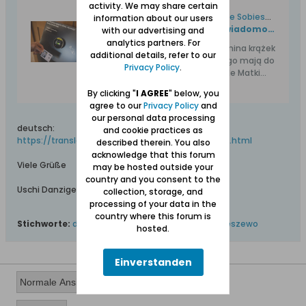
activity. We may share certain
Datkomat w kościele na Wyspie Sobieszewskiej
information about our users
https://www.trojmiasto.pl/wiadomosci/Datkomat-w-kosciele-w-Sobieszewie-n146876.html
with our advertising and
analytics partners. For
Kształtem i wielkością przypomina krążek
additional details, refer to our
hokejowy, a korzystający z niego mają do
Privacy Policy
.
wyboru cztery kwoty. W kościele Matki
Boskiej Saletyńskiej przy ul.
By clicking "
I AGREE
" below, you
agree to our
Privacy Policy
and
our personal data processing
deutsch:
and cookie practices as
https://translate.google.com/transla...e-n146876.html
described therein. You also
acknowledge that this forum
Viele Grüße
may be hosted outside your
country and you consent to the
Uschi Danziger
collection, storage, and
processing of your data in the
country where this forum is
Stichworte:
datkomat
,
saletina missionare
,
sobieszewo
hosted.
Einverstanden