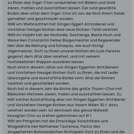
zu Ehren das Orgel-Chor rundumbher mit Bildern und Gold
zieren, mahlen und ausstaffiren lassen. Der rund gewölbte
Boden aber unter dem Orgel-Chor ist von der Kirch ihrem Gelde
gemahlet und geschmückt worden.
1688 um Weihnachten hat Görgen Eggert Amtsdiener und
Vorsteher hiesiger Kirchen eine neue Kirchen-Tafel verehret.
1689 im Vorjahr hat der Hochedle, Gestrenge, Beste Hoch und
Weise Herr Constantin Ferber Bürgermeister und Regierender
Herr über die Nehrung und Scharpau, wie auch Königl.
Jägermeister, Gott zu Ehren unserer Kirchen ein Luck-Fenster
gegenst dem Altar über verehret, und mit seinem
hochadelichen Wappen auszieren lassen.
Noch sind in diesem Jahre von Görgen Eggerten Amtdienern
und Vorstehern hiesiger Kirchen Gott zu Ehren, die mit Leder
überzogene und ausstaffirte Bänke vorm Altar der Kirchen
verehret und geschenket worden.
Noch hat in diesem Jahr die Kirche das große Thurm-Chor mit
Biblischen Historien zieren, malen und ausstaffiren lassen. Zu
Hälf solcher Ausstaffirung aber von Görgen Eggerten Amtdiener
und Vorstehern hiesiger Kirchen aus freiem Willen 30 f. dazu
verehret worden sein. Ist demnach das ganze Malwerk
besagten Chor zu stehen gekommen auf 81 f.
1691 am Pfingsten hat der Ehrwürdige Vorachtbare und
Wolgelahrte Herr Nathanael Tautenius, Pastor des
eingepfarrten Bohnsackschen Kirchspiels Gott zu Ehren und die