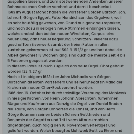
auspoliren lassen, und zum stetwehrenden Andenken unserer
Bohnsackschen Kirchen verehret und damit beschenket.
1683 im August Monat haben die Vorsteher Görgen Bartsch, Joh.
Lehnart, Görgen Eggert, Peter Hendrichsen das Orgelwerk, weil
es sehr baufällig gewesen, von Grund aus ganz neu repariren,
und noch dazu in selbige 3 neue Stimmen einbringen lassen,
welches nebst den beiden neuen Windlaken, Corpus, eine
neuen Balg, ganz neuer Regierung, Schnitzen- vielerlei dazu
geschafften Eisenwerk sambt der freien Ration in allen
zustehen gekommen ist auf 598 fl. 15 1/2 gr. und hat dabei die
Arbeit gewähret 18 Wochen lang, sind auch die meiste Zeit 4 bis
5 Personen gespeiset worden.
In diesem Jahre ist auch zugleich das neue Orgel-Chor gebaut
worden 122 fl. 27 gr.
Noch ist in obigem 1683sten Jahre Michaelis von Görgen
Bartschen ältesten Vorstehern und seiner Ehegattin Maria der
Kirchen ein neuen Chor-Rock verehret worden.
1686 den 16. October ist durch freiwillige Verehrung das Mahlwerk
in hiesiger Kirchen, von Herrn Johann Albrechten, fürnehmen
Bürger und Kaufmann aus Danzig die Orgel, von Daniel Braden
die Taufe, von Görgen Lohnorten die Kanzel, und von Herrn
Görge Baumern seinen beiden Söhnen Gottfrieden und
Benjamin der Gegatter und Tritt vorm Altar zu mahlen
angefangen, auch folgig den 16. November verfertiget und
geliefert worden. Welch besagtes Mahlwerk Gott zu Ehren und