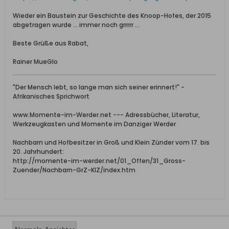
Wieder ein Baustein zur Geschichte des Knoop-Hofes, der 2015
abgetragen wurde ... immer noch grrrrr ...
Beste Grüße aus Rabat,
Rainer MueGlo
"Der Mensch lebt, so lange man sich seiner erinnert!" -
Afrikanisches Sprichwort
www.Momente-im-Werder.net --- Adressbücher, Literatur,
Werkzeugkasten und Momente im Danziger Werder
Nachbarn und Hofbesitzer in Groß und Klein Zünder vom 17. bis
20. Jahrhundert:
http://momente-im-werder.net/01_Offen/31_Gross-
Zuender/Nachbarn-GrZ-KlZ/index.htm