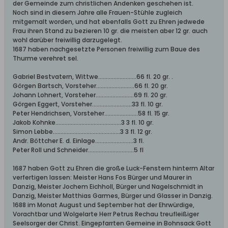
der Gemeinde zum christlichen Andenken geschehen ist.
Noch sind in diesem Jahre alle Frauen-Stühle zugleich
mitgemalt worden, und hat ebenfalls Gott zu Ehren jedwede
Frau ihren Stand zu bezieren 10 gr. die meisten aber 12 gr. auch
wohl darüber freiwillig darzugelegt.
1687 haben nachgesetzte Personen freiwillig zum Baue des
Thurme verehret sel.
Gabriel Bestvatern, Wittwe.........................66 fl. 20 gr. .
Görgen Bartsch, Vorsteher.........................66 fl. 20 gr.
Johann Lohnert, Vorsteher.........................69 fl. 20 gr.
Görgen Eggert, Vorsteher..........................33 fl. 10 gr.
Peter Hendrichsen, Vorsteher......................58 fl. 15 gr.
Jakob Kohnke...........................................3 3 fl. 10 gr.
Simon Lebbe............................................3 3 fl. 12 gr.
Andr. Böttcher E. d. Einlage.........................3 fl.
Peter Roll und Schneider..............................5 fl
1687 haben Gott zu Ehren die große Luck-Fenstern hinterm Altar
verfertigen lassen: Meister Hans Fos Bürger und Maurer in
Danzig, Meister Jochem Eichholl, Bürger und Nagelschmidt in
Danzig, Meister Matthias Garmes, Bürger und Glasser in Danzig.
1688 im Monat August und September hat der Ehrwürdige,
Vorachtbar und Wolgelarte Herr Petrus Rechau treufleißiger
Seelsorger der Christ. Eingepfarrten Gemeine in Bohnsack Gott