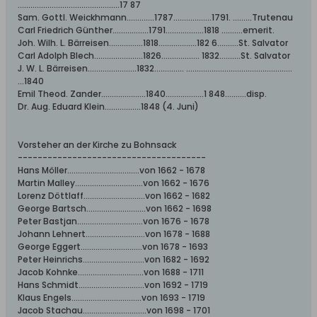
................................................17 87
Sam. Gottl. Weickhmann.............1787..................1791. .........Trutenau
Carl Friedrich Günther.................1791..................1818 ..........emerit.
Joh. Wilh. L. Bärreisen................1818..................182 6..........St. Salvator
Carl Adolph Blech.......................1826.................. 1832..........St. Salvator
J. W. L. Bärreisen.......................1832.............. ..................................................
...1840
Emil Theod. Zander.....................1840..................1 848..........disp.
Dr. Aug. Eduard Klein.................1848 (4. Juni)
Vorsteher an der Kirche zu Bohnsack
--------------------------------------
Hans Möller..................................von 1662 - 1678
Martin Malley................................von 1662 - 1676
Lorenz Döttlaff.............................von 1662 - 1682
George Bartsch............................von 1662 - 1698
Peter Bastjan...............................von 1676 - 1678
Johann Lehnert............................von 1678 - 1688
George Eggert.............................von 1678 - 1693
Peter Heinrichs.............................von 1682 - 1692
Jacob Kohnke...............................von 1688 - 1711
Hans Schmidt...............................von 1692 - 1719
Klaus Engels.................................von 1693 - 1719
Jacob Stachau..............................von 1698 - 1701