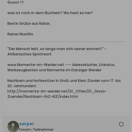
Guuut !!!
was ist noch in dem Büchlein? Wo hast es her?
Beste Grüße aus Rabar,
Rainer MueGlo
"Der Mensch lebt, so lange man sich seiner erinnert!" -
Afrikanisches Sprichwort
www.Momente-im-Werder.net --- Adressbücher, Literatur,
Werkzeugkasten und Momente im Danziger Werder
Nachbarn und Hofbesitzer in Groß und Klein Zünder vom 17. bis
20. Jahrhundert:
http://momente-im-werder.net/01_Offen/31_Gross-
Zuender/Nachbarn-GrZ-KlZ/index.htm
sarpei
Forum-Teilnehmer