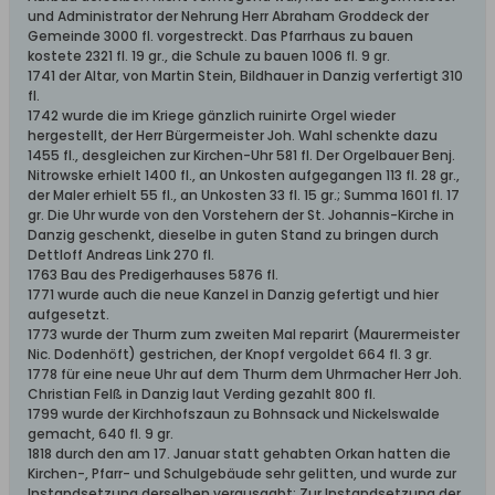
und Administrator der Nehrung Herr Abraham Groddeck der
Gemeinde 3000 fl. vorgestreckt. Das Pfarrhaus zu bauen
kostete 2321 fI. 19 gr., die Schule zu bauen 1006 fI. 9 gr.
1741 der Altar, von Martin Stein, Bildhauer in Danzig verfertigt 310
fI.
1742 wurde die im Kriege gänzIich ruinirte Orgel wieder
hergestelIt, der Herr Bürgermeister Joh. Wahl schenkte dazu
1455 fI., desgleichen zur Kirchen-Uhr 581 fI. Der OrgeIbauer Benj.
Nitrowske erhieIt 1400 fI., an Unkosten aufgegangen 113 fI. 28 gr.,
der Maler erhieIt 55 fI., an Unkosten 33 fI. 15 gr.; Summa 1601 fI. 17
gr. Die Uhr wurde von den Vorstehern der St. Johannis-Kirche in
Danzig geschenkt, dieselbe in guten Stand zu bringen durch
Dettloff Andreas Link 270 fI.
1763 Bau des Predigerhauses 5876 fI.
1771 wurde auch die neue Kanzel in Danzig gefertigt und hier
aufgesetzt.
1773 wurde der Thurm zum zweiten Mal reparirt (Maurermeister
Nic. Dodenhöft) gestrichen, der Knopf vergoldet 664 fl. 3 gr.
1778 für eine neue Uhr auf dem Thurm dem Uhrmacher Herr Joh.
Christian Felß in Danzig laut Verding gezahlt 800 fl.
1799 wurde der Kirchhofszaun zu Bohnsack und Nickelswalde
gemacht, 640 fl. 9 gr.
1818 durch den am 17. Januar statt gehabten Orkan hatten die
Kirchen-, Pfarr- und Schulgebäude sehr gelitten, und wurde zur
Instandsetzung derselben verausgabt: Zur Instandsetzung der