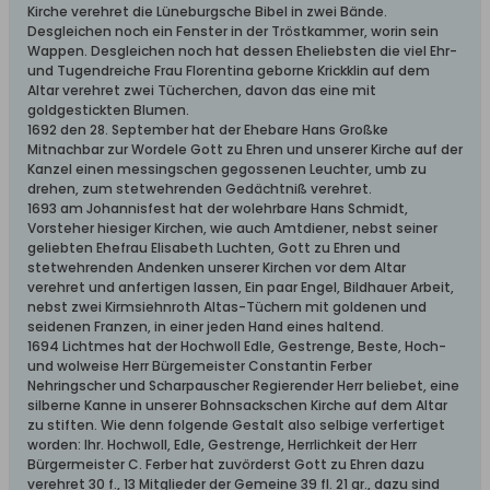
Kirche verehret die Lüneburgsche Bibel in zwei Bände.
Desgleichen noch ein Fenster in der Tröstkammer, worin sein
Wappen. Desgleichen noch hat dessen Eheliebsten die viel Ehr-
und Tugendreiche Frau Florentina geborne Krickklin auf dem
Altar verehret zwei Tücherchen, davon das eine mit
goldgestickten Blumen.
1692 den 28. September hat der Ehebare Hans Großke
Mitnachbar zur Wordele Gott zu Ehren und unserer Kirche auf der
Kanzel einen messingschen gegossenen Leuchter, umb zu
drehen, zum stetwehrenden Gedächtniß verehret.
1693 am Johannisfest hat der wolehrbare Hans Schmidt,
Vorsteher hiesiger Kirchen, wie auch Amtdiener, nebst seiner
geliebten Ehefrau Elisabeth Luchten, Gott zu Ehren und
stetwehrenden Andenken unserer Kirchen vor dem Altar
verehret und anfertigen lassen, Ein paar Engel, Bildhauer Arbeit,
nebst zwei Kirmsiehnroth Altas-Tüchern mit goldenen und
seidenen Franzen, in einer jeden Hand eines haltend.
1694 Lichtmes hat der Hochwoll Edle, Gestrenge, Beste, Hoch-
und wolweise Herr Bürgemeister Constantin Ferber
Nehringscher und Scharpauscher Regierender Herr beliebet, eine
silberne Kanne in unserer Bohnsackschen Kirche auf dem Altar
zu stiften. Wie denn folgende Gestalt also selbige verfertiget
worden: Ihr. Hochwoll, Edle, Gestrenge, Herrlichkeit der Herr
Bürgermeister C. Ferber hat zuvörderst Gott zu Ehren dazu
verehret 30 f., 13 Mitglieder der Gemeine 39 fl. 21 gr., dazu sind