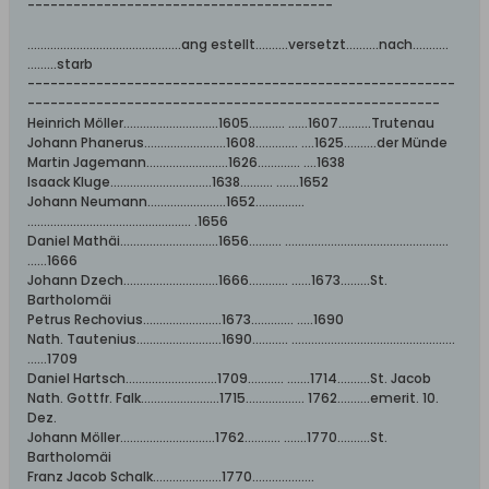
----------------------------------------
...............................................ang estellt..........versetzt..........nach...........
.........starb
--------------------------------------------------------
------------------------------------------------------
Heinrich Möller.............................1605........... ......1607..........Trutenau
Johann Phanerus.........................1608............. ....1625..........der Münde
Martin Jagemann.........................1626............. ....1638
Isaack Kluge...............................1638.......... .......1652
Johann Neumann........................1652...............
.................................................. .1656
Daniel Mathäi..............................1656.......... ..................................................
......1666
Johann Dzech.............................1666............ ......1673.........St.
Bartholomäi
Petrus Rechovius........................1673............. .....1690
Nath. Tautenius..........................1690........... ..................................................
......1709
Daniel Hartsch............................1709........... .......1714..........St. Jacob
Nath. Gottfr. Falk........................1715.................. 1762..........emerit. 10.
Dez.
Johann Möller.............................1762........... .......1770..........St.
Bartholomäi
Franz Jacob Schalk.....................1770...................