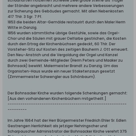
schadhaften hölzernen Schwelle zwei große Steine als Träger
der Ständer angebracht und mehrere andere Verbesserungen
zur Sicherung des Gebäudes gemacht. Mit allen Nebenkosten
417 Thlr. 3 Sgr. 7 Pf.
1853 die beiden Altar-Gemälde restaurirt durch den Maler Herrn
Witte in Danzig.
1856 wurden sämmtliche übrige Gestühle, sowie das Orgel-
Chor und die Säulen mit grauer Oelfarbe gestrichen, die Kosten
durch den Ertrag der Kirchenbüchsen gedeckt, 60 Thlr. Der
Vorsteher-Sitz auf Kosten des zeitigen Bauherrn J. Ott erneuert.
Den Neu-Anstrich und die Vergoldung der Orgel und Kanzel
durch zwei Gemeinde-Mitglieder (Herrn Peters und Maaker zu
Bohnsack) bewirkt. Malermeister Brandt zu Danzig. Um das
Organisten-Haus wurde ein neuer Staketenzaun gesetzt
(Zimmermeister Schwengler aus Schönbaum).
Der Bohnsacker Kirche wurden folgende Schenkungen gemacht:
[Aus den vorhandenen Kirchenbüchern mitgetheilt.]
--------------------------------------------------------
---------
Im Jahre 1664 hat der Herr Bürgermeister Friedrich Ehler Sr. Edlen
Gestrengen Herrlichkeit als jetziger Nehringscher und
Scharpauscher Administrator der Bohnsacker Kirche verehrt 375