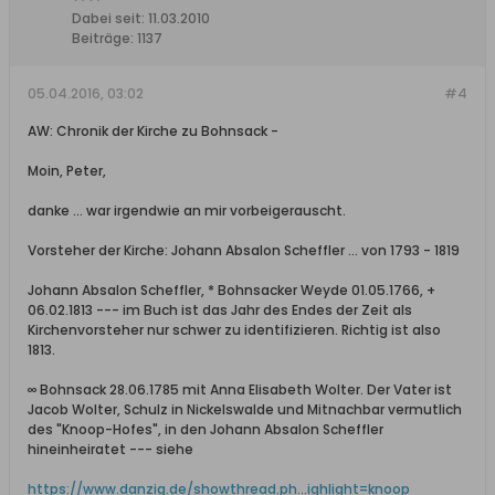
Dabei seit:
11.03.2010
Beiträge:
1137
05.04.2016, 03:02
#4
AW: Chronik der Kirche zu Bohnsack -
Moin, Peter,
danke ... war irgendwie an mir vorbeigerauscht.
Vorsteher der Kirche: Johann Absalon Scheffler ... von 1793 - 1819
Johann Absalon Scheffler, * Bohnsacker Weyde 01.05.1766, +
06.02.1813 --- im Buch ist das Jahr des Endes der Zeit als
Kirchenvorsteher nur schwer zu identifizieren. Richtig ist also
1813.
∞ Bohnsack 28.06.1785 mit Anna Elisabeth Wolter. Der Vater ist
Jacob Wolter, Schulz in Nickelswalde und Mitnachbar vermutlich
des "Knoop-Hofes", in den Johann Absalon Scheffler
hineinheiratet --- siehe
https://www.danzig.de/showthread.ph...ighlight=knoop