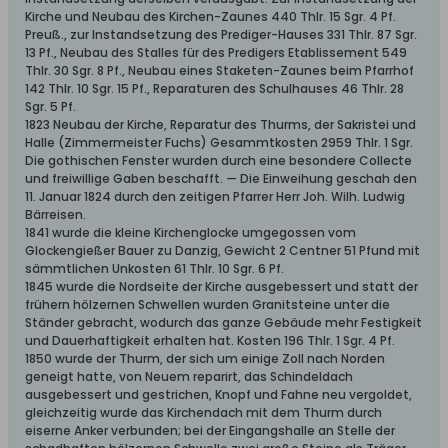
Kirche und Neubau des Kirchen-Zaunes 440 Thlr. 15 Sgr. 4 Pf.
Preuß., zur Instandsetzung des Prediger-Hauses 331 Thlr. 87 Sgr.
13 Pf., Neubau des Stalles für des Predigers Etablissement 549
Thlr. 30 Sgr. 8 Pf., Neubau eines Staketen-Zaunes beim Pfarrhof
142 Thlr. 10 Sgr. 15 Pf., Reparaturen des Schulhauses 46 Thlr. 28
Sgr. 5 Pf.
1823 Neubau der Kirche, Reparatur des Thurms, der Sakristei und
Halle (Zimmermeister Fuchs) Gesammtkosten 2959 Thlr. 1 Sgr.
Die gothischen Fenster wurden durch eine besondere Collecte
und freiwillige Gaben beschafft. — Die Einweihung geschah den
11. Januar 1824 durch den zeitigen Pfarrer Herr Joh. Wilh. Ludwig
Bärreisen.
1841 wurde die kleine Kirchenglocke umgegossen vom
Glockengießer Bauer zu Danzig, Gewicht 2 Centner 51 Pfund mit
sämmtlichen Unkosten 61 Thlr. 10 Sgr. 6 Pf.
1845 wurde die Nordseite der Kirche ausgebessert und statt der
frühern hölzernen Schwellen wurden Granitsteine unter die
Ständer gebracht, wodurch das ganze Gebäude mehr Festigkeit
und Dauerhaftigkeit erhalten hat. Kosten 196 Thlr. 1 Sgr. 4 Pf.
1850 wurde der Thurm, der sich um einige Zoll nach Norden
geneigt hatte, von Neuem reparirt, das Schindeldach
ausgebessert und gestrichen, Knopf und Fahne neu vergoldet,
gleichzeitig wurde das Kirchendach mit dem Thurm durch
eiserne Anker verbunden; bei der Eingangshalle an Stelle der