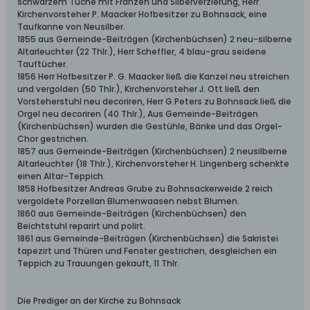
schwarzem Tuche mit Franzen und Silberverzierung, Herr
Kirchenvorsteher P. Maacker Hofbesitzer zu Bohnsack, eine
Taufkanne von Neusilber.
1855 aus Gemeinde-Beiträgen (Kirchenbüchsen) 2 neu-silberne
Altarleuchter (22 Thlr.), Herr Scheffler, 4 blau-grau seidene
Tauftücher.
1856 Herr Hofbesitzer P. G. Maacker ließ die Kanzel neu streichen
und vergolden (50 Thlr.), Kirchenvorsteher J. Ott ließ den
Vorsteherstuhl neu decoriren, Herr G.Peters zu Bohnsack ließ die
Orgel neu decoriren (40 Thlr.), Aus Gemeinde-Beiträgen
(Kirchenbüchsen) wurden die Gestühle, Bänke und das Orgel-
Chor gestrichen.
1857 aus Gemeinde-Beiträgen (Kirchenbüchsen) 2 neusilberne
Altarleuchter (18 Thlr.), Kirchenvorsteher H. Lingenberg schenkte
einen Altar-Teppich.
1858 Hofbesitzer Andreas Grube zu Bohnsackerweide 2 reich
vergoldete Porzellan Blumenwaasen nebst Blumen.
1860 aus Gemeinde-Beiträgen (Kirchenbüchsen) den
Beichtstuhl reparirt und polirt.
1861 aus Gemeinde-Beiträgen (Kirchenbüchsen) die Sakristei
tapezirt und Thüren und Fenster gestrichen, desgleichen ein
Teppich zu Trauungen gekauft, 11 Thlr.
Die Prediger an der Kirche zu Bohnsack