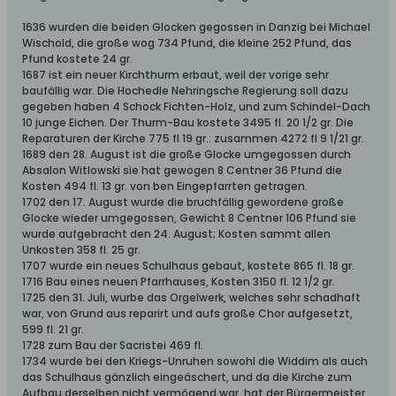
1636 wurden die beiden Glocken gegossen in Danzig bei MichaeI
Wischold, die große wog 734 Pfund, die kIeine 252 Pfund, das
Pfund kostete 24 gr.
1687 ist ein neuer Kirchthurm erbaut, weil der vorige sehr
baufällig war. Die Hochedle Nehringsche Regierung soll dazu
gegeben haben 4 Schock Fichten-HoIz, und zum SchindeI-Dach
10 junge Eichen. Der Thurm-Bau kostete 3495 fl. 20 1/2 gr. Die
Reparaturen der Kirche 775 fl 19 gr.: zusammen 4272 fl 9 1/21 gr.
1689 den 28. August ist die große Glocke umgegossen durch
Absalon Witlowski sie hat gewogen 8 Centner 36 Pfund die
Kosten 494 fl. 13 gr. von ben Eingepfarrten getragen.
1702 den 17. August wurde die bruchfällig gewordene große
Glocke wieder umgegossen, Gewicht 8 Centner 106 Pfund sie
wurde aufgebracht den 24. August; Kosten sammt allen
Unkosten 358 fI. 25 gr.
1707 wurde ein neues Schulhaus gebaut, kostete 865 fI. 18 gr.
1716 Bau eines neuen Pfarrhauses, Kosten 3150 fI. 12 1/2 gr.
1725 den 31. Juli, wurbe das Orgelwerk, welches sehr schadhaft
war, von Grund aus reparirt und aufs große Chor aufgesetzt,
599 fI. 21 gr.
1728 zum Bau der Sacristei 469 fI.
1734 wurde bei den Kriegs-Unruhen sowohl die Widdim als auch
das Schulhaus gänzIich eingeäschert, und da die Kirche zum
Aufbau derselben nicht vermögend war, hat der Bürgermeister