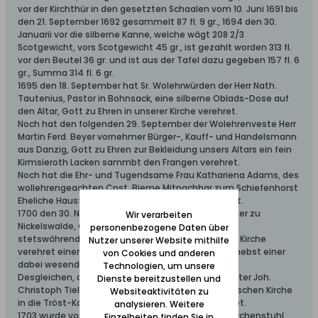
vor der Kirchthür in den gesetzten Schaalen vom 10. Juni 1691 bis
den 21. September 1692 gesammelt 87 fl. 9 gr., 1694 den 30.
Januarii vor die silberne Kanne, welche wägt 208 2/3
Scotgewicht, vors Scotgewicht 45 gr., ist gezahlt worden 313 fl.
vor den Beutel 36 gr. und ist aus der Tafel dazu gegeben 157 fl. 6
gr., Summa 314 fl. 6 gr.
1695 den 18. September hat Sr. Wolehrwürden der Herr Nath.
Tautenius, Pastor in Bohnsack, eine silberne Oblads-Dose auf
den Altar, Gott zu Ehren in unserer Kirche verehret.
Noch hat den folgenden 29. September der Wolehrenveste Herr
Martin Ferd. Beyer vornehmer Bürger-, Kauff- und Handelsmann
aus Danzig, Gott zu Ehren zur Bekleidung unsers Altars ein fein
Kirmsieroth Lacken sammbt den Frangen verehret.
Noch hat die Ehr- und Tugendsame Frau Kathariena Adams, des
wollehrengeachten Cnst. Bieme Mitnachbar zum Schiefenhorst
Eheliche Hausfrau einen neuen Chor-Rock verehret.
1700 den 30. November hat Peter Großke, Kornmüller zu
Wir verarbeiten
Nickelswalde, Gott zu Ehren und zum Christlich-
personenbezogene Daten über
stetswährenden Andenken und Gebrauch unserer Kirche
Nutzer unserer Website mithilfe
verehret einen silbernen stark vergoldeten Kelch, nebst einer
von Cookies und anderen
dabei wesenden silbernen vergoldten Patena.
Technologien, um unsere
Desgleichen, den 25. Dezember hat der Schulmeister Joh.
Dienste bereitzustellen und
Christoph Tieleman zur Ehre Gottes der Bohnsackschen Kirche
Websiteaktivitäten zu
in die Tröst-Kammer einen großen Spiegel verehret.
analysieren. Weitere
1703 wurde von den Herrn Prediger Trutenius der Kirchenstuhl
Einzelheiten finden Sie in