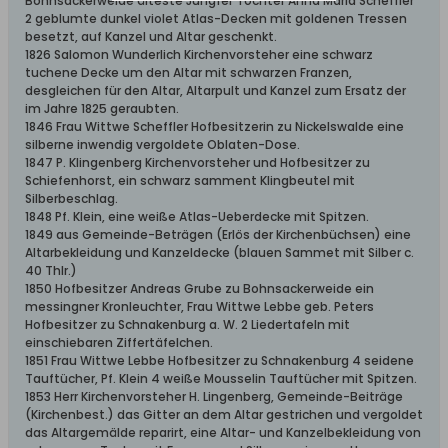
Bohnsackerweide älteste Jungfer Tochter Anna Maria Scheffler
2 geblumte dunkel violet Atlas-Decken mit goldenen Tressen
besetzt, auf Kanzel und Altar geschenkt.
1826 Salomon Wunderlich Kirchenvorsteher eine schwarz
tuchene Decke um den Altar mit schwarzen Franzen,
desgleichen für den Altar, Altarpult und Kanzel zum Ersatz der
im Jahre 1825 geraubten.
1846 Frau Wittwe Scheffler Hofbesitzerin zu Nickelswalde eine
silberne inwendig vergoldete Oblaten-Dose.
1847 P. Klingenberg Kirchenvorsteher und Hofbesitzer zu
Schiefenhorst, ein schwarz samment Klingbeutel mit
Silberbeschlag.
1848 Pf. Klein, eine weiße Atlas-Ueberdecke mit Spitzen.
1849 aus Gemeinde-Beträgen (Erlös der Kirchenbüchsen) eine
Altarbekleidung und Kanzeldecke (blauen Sammet mit Silber c.
40 Thlr.)
1850 Hofbesitzer Andreas Grube zu Bohnsackerweide ein
messingner Kronleuchter, Frau Wittwe Lebbe geb. Peters
Hofbesitzer zu Schnakenburg a. W. 2 Liedertafeln mit
einschiebaren Ziffertäfelchen.
1851 Frau Wittwe Lebbe Hofbesitzer zu Schnakenburg 4 seidene
Tauftücher, Pf. Klein 4 weiße Mousselin Tauftücher mit Spitzen.
1853 Herr Kirchenvorsteher H. Lingenberg, Gemeinde-Beiträge
(Kirchenbest.) das Gitter an dem Altar gestrichen und vergoldet
das Altargemälde reparirt, eine Altar- und Kanzelbekleidung von