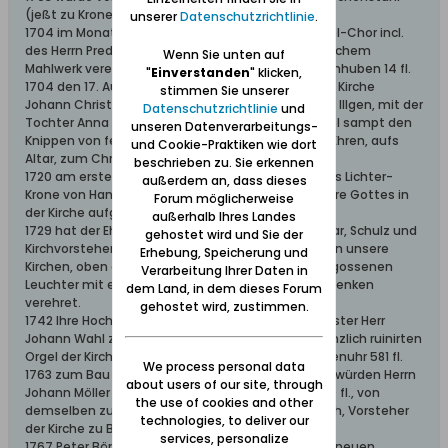
(jeßt zu Kronehof gehörig) erbaut.
unserer
Datenschutzrichtlinie
.
1704 im Monat Mai sind die 17 Stände unterm Orgel-Chor incl.
des Herrn Prediger Stand gemahlet worden, zu welchem
Wenn Sie unten auf
Mahlwerk verehret hat Hans Hendrichsen auf Freienhuben 14 fl.
"
Einverstanden
" klicken,
1704 den 17. August hat des Schulmeisters bei der Kirche
stimmen Sie unserer
Johann Christoph Tielemanns Ehefrau, Adelgunde Illgen, mit der
Datenschutzrichtlinie
und
Tochter Anna Dorothea Tielemann ein Vorstachsel sampt den
unseren Datenverarbeitungs-
Knippen von feiner Schlesischer Lauendt, Gott zu Ehren, aufs
und Cookie-Praktiken wie dort
Altar, zum Christl. Andenken verehret.
beschrieben zu. Sie erkennen
1720 am ersten Weihnachts-Feiertag, die Messings Lichter-
außerdem an, dass dieses
Krone von Hans Bartsch geschenkt, zur Zier und Ehre Gottes in
Forum möglicherweise
der Kirche aufgehängt.
außerhalb Ihres Landes
1729 hat der Ehrengeachte Peter Stüwe, Mitnachbar, Schulz und
gehostet wird und Sie der
Kirchvorsteher allhier zu Bohnsäck, Gott zu Ehren, in unsere
Erhebung, Speicherung und
Kirchen, oben der Sacristei einen Missingschen gegossenen
Verarbeitung Ihrer Daten in
Leuchter mit einem Arm, zum stetwehrenden Andenken
dem Land, in dem dieses Forum
verehret.
gehostet wird, zustimmen.
1742 Ihre Hochedle Gestrenge Herrl. der Bürgermeister Herr
Johann Wahl zu Wiedererbauung der im Kriege gänzlich ruinirten
Orgel der Kirche geschenket 1455 fl. ltem zur Kirchenuhr 581 fl.
We process personal data
1763 zum Bau des Prediger Hauses von Sr. Wohlehrwürden Herrn
about users of our site, through
Johann Möller Prediger in Bohnsack geschenkt 400 fl., von
the use of cookies and other
demselben zu den Fenstern 41 fl., Gerhardt Bartsch, Vorsteher
technologies, to deliver our
der Kirche zu Bohnsack 100 fl. verehrt.
services, personalize
1767 Peter Bönckendorf zu Bohnsack der Kirche zu neuen