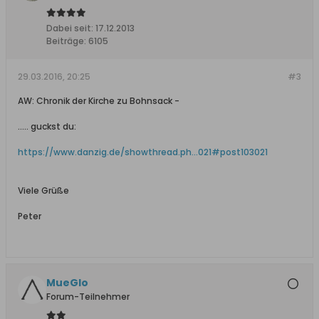
Dabei seit:
17.12.2013
Beiträge:
6105
29.03.2016, 20:25
#3
AW: Chronik der Kirche zu Bohnsack -
..... guckst du:
https://www.danzig.de/showthread.ph...021#post103021
Viele Grüße
Peter
MueGlo
Forum-Teilnehmer