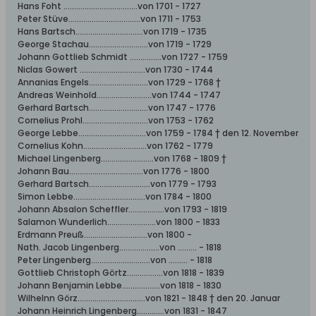
Hans Foht ...................................von 1701 - 1727
Peter Stüve..................................von 1711 - 1753
Hans Bartsch................................von 1719 - 1735
George Stachau............................von 1719 - 1729
Johann Gottlieb Schmidt ...............von 1727 - 1759
Niclas Gowert ...............................von 1730 - 1744
Annanias Engels............................von 1729 - 1768 †
Andreas Weinhold..........................von 1744 - 1747
Gerhard Bartsch............................von 1747 - 1776
Cornelius Prohl...............................von 1753 - 1762
George Lebbe................................von 1759 - 1784 † den 12. November
Cornelius Kohn..............................von 1762 - 1779
Michael Lingenberg.........................von 1768 - 1809 †
Johann Bau...................................von 1776 - 1800
Gerhard Bartsch.............................von 1779 - 1793
Simon Lebbe..................................von 1784 - 1800
Johann Absalon Scheffler.................von 1793 - 1819
Salamon Wunderlich.......................von 1800 - 1833
Erdmann Preuß..............................von 1800 -
Nath. Jacob Lingenberg...................von ......... - 1818
Peter Lingenberg............................von ......... - 1818
Gottlieb Christoph Görtz.................von 1818 - 1839
Johann Benjamin Lebbe..................von 1818 - 1830
Wilhelnn Görz................................von 1821 - 1848 † den 20. Januar
Johann Heinrich Lingenberg.............von 1831 - 1847