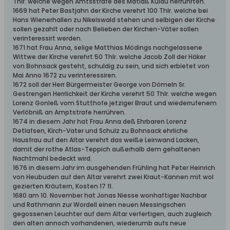
Thlr. welche wegen Amtsstrafe des Matiaß Kulau herrührten.
1669 hat Peter Bastjahn der Kirche verehrt 100 Thlr. welche bei
Hans Wienerhallen zu Nikelswald stehen und selbigen der Kirche
sollen gezahlt oder nach Belieben der Kirchen-Väter sollen
verinteressirt werden.
1671 hat Frau Anna, selige Matthias Mödings nachgelassene
Wittwe der Kirche verehrt 50 Thlr. welche Jacob Zoll der Häker
von Bohnsack gesteht, schuldig zu sein, und sich erbietet von
Mai Anno 1672 zu verinteressiren.
1672 soll der Herr Bürgermeister George von Dömeln Sr.
Gestrengen Herrlichkeit der Kirche verehrt 50 Thlr. welche wegen
Lorenz Gonleß vom Stutthofe jetziger Braut und wiederrufenem
Verlöbniß an Amptstrafe herrühren.
1674 in diesem Jahr hat Frau Anna deß Ehrbaren Lorenz
Detlafsen, Kirch-Vater und Schulz zu Bohnsack ehrliche
Hausfrau auf den Altar verehrt das weiße Leinwand Lacken,
damit der rothe Atlas-Teppich außerhalb dem gehaltenen
Nachtmahl bedeckt wird.
1676 in diesem Jahr im ausgehenden Frühling hat Peter Heinrich
von Heubuden auf den Altar verehrt zwei Kraut-Kannen mit wol
gezierten Kräutern, Kosten 17 fl.
1680 am 10. November hat Jonas Niesse wonhaftiger Nachbar
und Rathmann zur Wordell einen neuen Messingschen
gegossenen Leuchter auf dem Altar verfertigen, auch zugleich
den alten annoch vorhandenen, wiederumb aufs neue