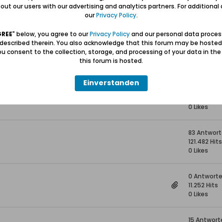
i
5 Antwort
ut our users with our advertising and analytics partners. For additional d
20.538 Hits
our
Privacy Policy
.
0 Likes
GREE
" below, you agree to our
Privacy Policy
and our personal data proces
 described therein. You also acknowledge that this forum may be hosted
6 Antwort
u consent to the collection, storage, and processing of your data in th
35.148 Hits
this forum is hosted.
0 Likes
Einverstanden
1 Antwort
19.538 Hits
0 Likes
83 Antwor
121.482 Hits
0 Likes
0 Antwort
11.252 Hits
0 Likes
15 Antwort