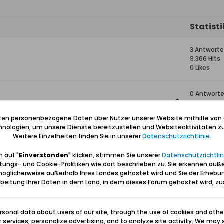
Statist
3 Antwort
9.366 Hits
0 Likes
0 Antwort
1.805 Hits
0 Likes
iten personenbezogene Daten über Nutzer unserer Website mithilfe von
nologien, um unsere Dienste bereitzustellen und Websiteaktivitäten zu
Weitere Einzelheiten finden Sie in unserer
Datenschutzrichtlinie
.
ch zu heiraten?
7 Antwort
13.805 Hits
 auf "
Einverstanden
" klicken, stimmen Sie unserer
Datenschutzrichtlin
0 Likes
tungs- und Cookie-Praktiken wie dort beschrieben zu. Sie erkennen auß
öglicherweise außerhalb Ihres Landes gehostet wird und Sie der Erhebu
4 Antwort
beitung Ihrer Daten in dem Land, in dem dieses Forum gehostet wird, 
5.200 Hits
0 Likes
sonal data about users of our site, through the use of cookies and othe
ur services, personalize advertising, and to analyze site activity. We may 