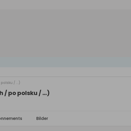
olsku / ...)
/ po polsku / ...)
onnements
Bilder