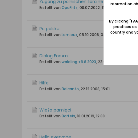
Zugang zu polnischen libra.net Onlinebüchere
information abo
Erstellt von
OpaFritz
,
08.07.2022, 11:07
By clicking "
I A
practices as
Po polsku
country and yo
Erstellt von
Lemieux
,
05.10.2008, 08:36
Dialog Forum
Erstellt von
waldling +6.8.2023
,
22.05.2019, 14:26
Hilfe
Erstellt von
Belcanto
,
22.12.2008, 15:01
Wieża pamięci
Erstellt von
Bartels
,
18.01.2019, 12:38
Hello everyone