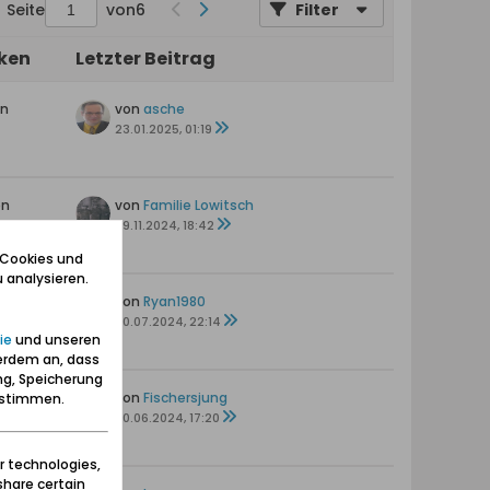
Seite
von
6
Filter
iken
Letzter Beitrag
en
von
asche
23.01.2025, 01:19
en
von
Familie Lowitsch
29.11.2024, 18:42
 Cookies und
 analysieren.
en
von
Ryan1980
30.07.2024, 22:14
ie
und unseren
erdem an, dass
ng, Speicherung
en
von
Fischersjung
zustimmen.
20.06.2024, 17:20
r technologies,
share certain