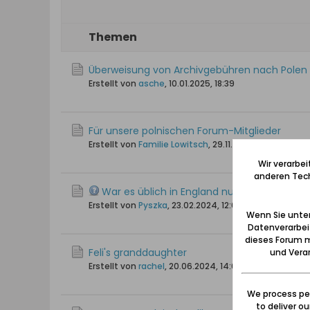
Themen
Überweisung von Archivgebühren nach Polen
Erstellt von
asche
,
10.01.2025, 18:39
Für unsere polnischen Forum-Mitglieder
Erstellt von
Familie Lowitsch
,
29.11.2024, 18:42
Wir verarbe
anderen Tech
War es üblich in England nur Standesamtli
Erstellt von
Pyszka
,
23.02.2024, 12:03
Wenn Sie unten
Datenverarbei
dieses Forum m
Feli's granddaughter
und Verar
Erstellt von
rachel
,
20.06.2024, 14:01
We process per
to deliver o