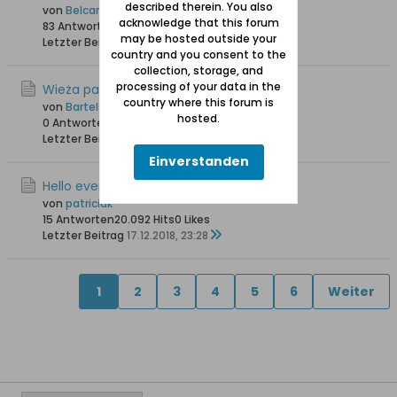
described therein. You also
von
Belcanto
acknowledge that this forum
83 Antworten
121.462 Hits
0 Likes
may be hosted outside your
Letzter Beitrag
22.01.2019, 20:33
country and you consent to the
collection, storage, and
processing of your data in the
Wieża pamięci
country where this forum is
von
Bartels
hosted.
0 Antworten
11.252 Hits
0 Likes
Letzter Beitrag
18.01.2019, 12:38
Einverstanden
Hello everyone
von
patriciak
15 Antworten
20.092 Hits
0 Likes
Letzter Beitrag
17.12.2018, 23:28
1
2
3
4
5
6
Weiter