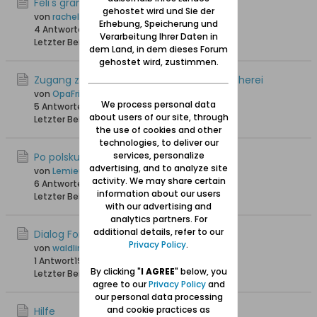
Feli's granddaughter
gehostet wird und Sie der
von
rachel
Erhebung, Speicherung und
4 Antworten
5.199 Hits
0 Likes
Verarbeitung Ihrer Daten in
Letzter Beitrag
20.06.2024, 17:20
dem Land, in dem dieses Forum
gehostet wird, zustimmen.
Zugang zu polnischen libra.net Onlinebücherei
von
OpaFritz
We process personal data
5 Antworten
20.537 Hits
0 Likes
about users of our site, through
Letzter Beitrag
06.09.2023, 18:05
the use of cookies and other
technologies, to deliver our
services, personalize
Po polsku
advertising, and to analyze site
von
Lemieux
activity. We may share certain
6 Antworten
35.148 Hits
0 Likes
information about our users
Letzter Beitrag
30.06.2022, 12:47
with our advertising and
analytics partners. For
additional details, refer to our
Dialog Forum
Privacy Policy
.
von
waldling +6.8.2023
1 Antwort
19.538 Hits
0 Likes
By clicking "
I AGREE
" below, you
Letzter Beitrag
21.06.2019, 15:01
agree to our
Privacy Policy
and
our personal data processing
and cookie practices as
Hilfe