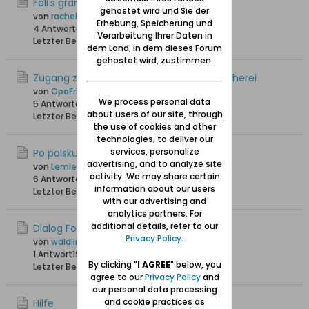
Feli's granddaughter
gehostet wird und Sie der
von
rachel
Erhebung, Speicherung und
4 Antworten
5.199 Hits
0 Likes
Verarbeitung Ihrer Daten in
Letzter Beitrag
20.06.2024, 17:20
dem Land, in dem dieses Forum
gehostet wird, zustimmen.
Zugang zu polnischen libra.net Onlinebücherei
von
OpaFritz
We process personal data
5 Antworten
20.537 Hits
0 Likes
about users of our site, through
Letzter Beitrag
06.09.2023, 18:05
the use of cookies and other
technologies, to deliver our
services, personalize
Po polsku
advertising, and to analyze site
von
Lemieux
activity. We may share certain
6 Antworten
35.148 Hits
0 Likes
information about our users
Letzter Beitrag
30.06.2022, 12:47
with our advertising and
analytics partners. For
additional details, refer to our
Dialog Forum
Privacy Policy
.
von
waldling +6.8.2023
1 Antwort
19.538 Hits
0 Likes
By clicking "
I AGREE
" below, you
Letzter Beitrag
21.06.2019, 15:01
agree to our
Privacy Policy
and
our personal data processing
and cookie practices as
Hilfe