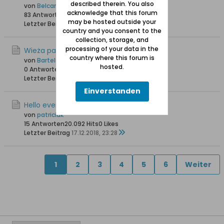
described therein. You also
von
Belcanto
acknowledge that this forum
83 Antworten
121.461 Hits
0 Likes
may be hosted outside your
Letzter Beitrag
22.01.2019, 20:33
country and you consent to the
collection, storage, and
processing of your data in the
Wieża pamięci
country where this forum is
von
Bartels
hosted.
0 Antworten
11.252 Hits
0 Likes
Letzter Beitrag
18.01.2019, 12:38
Einverstanden
Hello everyone
von
patriciak
15 Antworten
20.092 Hits
0 Likes
Letzter Beitrag
17.12.2018, 23:28
1
2
3
4
5
6
Weiter