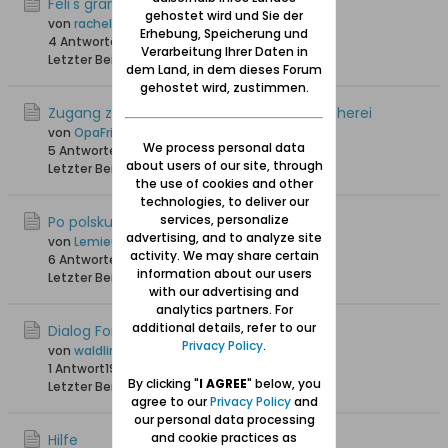
Feli's granddaughter
gehostet wird und Sie der
von
rachel
Erhebung, Speicherung und
4 Antworten
5.201 Hits
0 Likes
Verarbeitung Ihrer Daten in
Letzter Beitrag
20.06.2024, 17:20
dem Land, in dem dieses Forum
gehostet wird, zustimmen.
Zugang zu polnischen libra.net Onlinebücherei
von
OpaFritz
We process personal data
5 Antworten
20.539 Hits
0 Likes
about users of our site, through
Letzter Beitrag
06.09.2023, 18:05
the use of cookies and other
technologies, to deliver our
services, personalize
Po polsku
advertising, and to analyze site
von
Lemieux
activity. We may share certain
6 Antworten
35.151 Hits
0 Likes
information about our users
Letzter Beitrag
30.06.2022, 12:47
with our advertising and
analytics partners. For
additional details, refer to our
Dialog Forum
Privacy Policy
.
von
waldling +6.8.2023
1 Antwort
19.538 Hits
0 Likes
By clicking "
I AGREE
" below, you
Letzter Beitrag
21.06.2019, 15:01
agree to our
Privacy Policy
and
our personal data processing
and cookie practices as
Hilfe