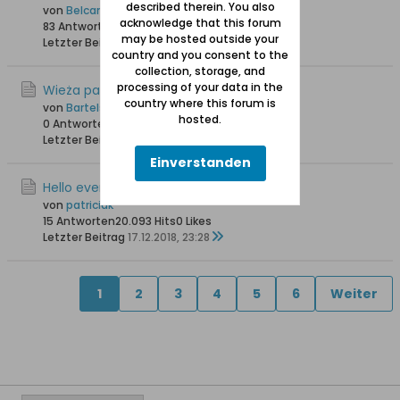
described therein. You also
von
Belcanto
acknowledge that this forum
83 Antworten
121.554 Hits
0 Likes
may be hosted outside your
Letzter Beitrag
22.01.2019, 20:33
country and you consent to the
collection, storage, and
processing of your data in the
Wieża pamięci
country where this forum is
von
Bartels
hosted.
0 Antworten
11.252 Hits
0 Likes
Letzter Beitrag
18.01.2019, 12:38
Einverstanden
Hello everyone
von
patriciak
15 Antworten
20.093 Hits
0 Likes
Letzter Beitrag
17.12.2018, 23:28
1
2
3
4
5
6
Weiter