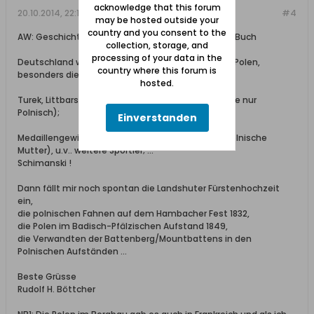
acknowledge that this forum
20.10.2014, 22:13
#4
may be hosted outside your
country and you consent to the
AW: Geschichte der Polen in Deutschland - neues Buch
collection, storage, and
processing of your data in the
Deutschland wäre um einiges ärmer ohne unsere Polen,
country where this forum is
besonders die Nationalhelden:
hosted.
Turek, Littbarski, ..., Podolski, Klose (spricht zu Hause nur
Polnisch);
Einverstanden
Medaillengewinner wie Anni Friesinger (hat eine polnische
Mutter), u.v.. weitere Sportler; ...
Schimanski !
Dann fällt mir noch spontan die Landshuter Fürstenhochzeit
ein,
die polnischen Fahnen auf dem Hambacher Fest 1832,
die Polen im Badisch-Pfälzischen Aufstand 1849,
die Verwandten der Battenberg/Mountbattens in den
Polnischen Aufständen ...
Beste Grüsse
Rudolf H. Böttcher