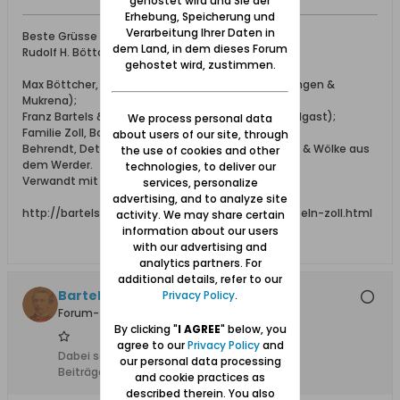
gehostet wird und Sie der
Erhebung, Speicherung und
Verarbeitung Ihrer Daten in
Beste Grüsse
dem Land, in dem dieses Forum
Rudolf H. Böttcher
gehostet wird, zustimmen.
Max Böttcher, Ing. bei Schichau (aus Beesenlaublingen &
Mukrena);
Franz Bartels & Co., Danzig Breitgasse 64 (aus Wolgast);
We process personal data
Familie Zoll, Bohnsack;
about users of our site, through
Behrendt, Detlaff / Detloff, Katt, Lissau, Schönhoff & Wölke aus
the use of cookies and other
dem Werder.
technologies, to deliver our
Verwandt mit den Familien: Elsner, Adrian, Falk.
services, personalize
advertising, and to analyze site
http://bartels-zoll.blogspot.de/2012/07/ahnentafeln-zoll.html
activity. We may share certain
information about our users
with our advertising and
analytics partners. For
additional details, refer to our
Bartels
Privacy Policy
.
Forum-Teilnehmer
By clicking "
I AGREE
" below, you
agree to our
Privacy Policy
and
Dabei seit:
25.07.2012
our personal data processing
Beiträge:
3448
and cookie practices as
described therein. You also