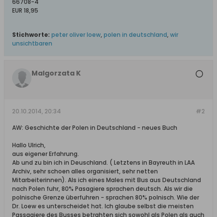
66708-4
EUR 18,95
Stichworte:
peter oliver loew
,
polen in deutschland
,
wir
unsichtbaren
Malgorzata K
20.10.2014, 20:34
#2
AW: Geschichte der Polen in Deutschland - neues Buch
Hallo Ulrich,
aus eigener Erfahrung.
Ab und zu bin ich in Deuschland. ( Letztens in Bayreuth in LAA
Archiv, sehr schoen alles organisiert, sehr netten
Mitarbeiterinnen). Als ich eines Males mit Bus aus Deutschland
nach Polen fuhr, 80% Pasagiere sprachen deutsch. Als wir die
polnische Grenze überfuhren - sprachen 80% polnisch. Wie der
Dr. Loew es unterscheidet hat. Ich glaube selbst die meisten
Passagiere des Busses betrahten sich sowohl als Polen als auch