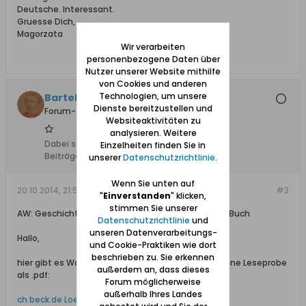
Deutsche. Interessant.
Gruesse Dich,
Magorzata
Wir verarbeiten
personenbezogene Daten über
Nutzer unserer Website mithilfe
von Cookies und anderen
Technologien, um unsere
Bartels
Dienste bereitzustellen und
Forum-Teilnehmer
Websiteaktivitäten zu
analysieren. Weitere
Dabei seit:
25.07.2012
Einzelheiten finden Sie in
Beiträge:
3448
unserer
Datenschutzrichtlinie
.
Wenn Sie unten auf
20.10.2014, 21:55
#3
"
Einverstanden
" klicken,
stimmen Sie unserer
AW: Geschichte der Polen in Deutschland - neues Buch
Datenschutzrichtlinie
und
unseren Datenverarbeitungs-
Hallo,
und Cookie-Praktiken wie dort
beschrieben zu. Sie erkennen
hier gibt es Waschzettel (?), Inhaltsangabe und eine Leseprobe
außerdem an, dass dieses
als .pdf:
Forum möglicherweise
außerhalb Ihres Landes
ch beck.de Loew-Oliver-Unsichtbaren