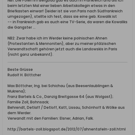
NB1: Die Polen im Bergbau gab es auch in Frankreich und als ich
beim letzten Mal einer lieben Arbeitskollegin etwas in den
Briefkasten einwarf (leider ist sie von Paris nach Südfrankreich
umgezogen), stellte ich fest, dass sie eine geb. Kowalik ist
-- in Frankreich gab es auch eine TV-Serie, da waren die Kowaliks
die Gangster ...
NB2: Zwar habe ich im Werder keine polnischen Ahnen
(Protestanten & Mennoniten), aber zu meiner pfälzischen
Verwandtschaft gehören jetzt auch die Landowskis in Paris
(nicht ganz unbekannt).
Beste Grüsse
Rudolf H. Böttcher
Max Böttcher, Ing. bei Schichau (aus Beesenlaublingen &
Mukrena);
Franz Bartels & Co., Danzig Breitgasse 64 (aus Wolgast);
Familie Zoll, Bohnsack;
Behrendt, Detlaff / Detloff, Katt, Lissau, Schönhoff & Wölke aus
dem Werder.
Verwandt mit den Familien: Elsner, Adrian, Falk.
http://bartels-zoll.blogspot.de/2012/07/ahnentafeln-zoll.html