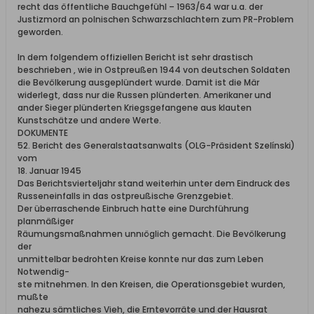
recht das öffentliche Bauchgefühl – 1963/64 war u.a. der
Justizmord an polnischen Schwarzschlachtern zum PR-Problem
geworden.
In dem folgendem offiziellen Bericht ist sehr drastisch
beschrieben , wie in Ostpreußen 1944 von deutschen Soldaten
die Bevölkerung ausgeplündert wurde. Damit ist die Mär
widerlegt, dass nur die Russen plünderten. Amerikaner und
ander Sieger plünderten Kriegsgefangene aus klauten
Kunstschätze und andere Werte.
DOKUMENTE
52. Bericht des Generalstaatsanwalts (OLG-Präsident Szelínski)
vom
18. Januar 1945
Das Berichtsvierteljahr stand weiterhin unter dem Eindruck des
Russeneinfalls in das ostpreußische Grenzgebiet.
Der überraschende Einbruch hatte eine Durchführung
planmäßiger
Räumungsmaßnahmen unnıöglich gemacht. Die Bevölkerung
der
unmittelbar bedrohten Kreise konnte nur das zum Leben
Notwendig-
ste mitnehmen. In den Kreisen, die Operationsgebiet wurden,
mußte
nahezu sämtliches Vieh, die Erntevorräte und der Hausrat