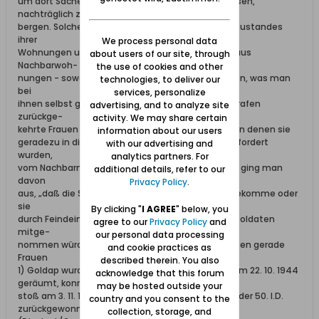
um dort Sachen, die sie hatten zurücklassen müssen,
nachträglich zu
bergen. Solche Frauen wurden Augenzeugen des Zustandes
ihrer
We process personal data
Wohnungen und haben sich in zahlreichen Fällen aus
about users of our site, through
Nachbarwoh-
the use of cookies and other
nungen - soweit noch vorhanden - das genommen, was man
technologies, to deliver our
bei
services, personalize
ihnen selbst geplündert hatte. In anderen Fällen trafen
advertising, and to analyze site
zurückge-
activity. We may share certain
kehrte Frauen in ihren Wohnungen Soldaten an, von denen sie
information about our users
geradezu in die Nachbarhäuser geführt und aufgefordert
with our advertising and
wurden,
analytics partners. For
vom Nachbarn das Notwendige zu nehmen. Dabei ging man
additional details, refer to our
davon
Privacy Policy
.
aus, „daß die Sachen sonst entweder der Russe bekomme oder
sie
By clicking "
I AGREE
" below, you
durch Feindeinwirkung zerstört oder von anderen Soldaten
agree to our
Privacy Policy
and
mitge-
our personal data processing
nommen würden.“ Solchen Aufforderungen leisteten gerade
and cookie practices as
Frauen
described therein. You also
1) Goldap wurde nach heftigen Straßenkämpfen am 22. 10. 1944
acknowledge that this forum
geräumt, konnte jedoch im Gegen-
may be hosted outside your
stoß am 3. 11. 1944 durch Soldaten der 5. Pz.D. und der 50. I.D.
country and you consent to the
zurückgewonnen werden
collection, storage, and