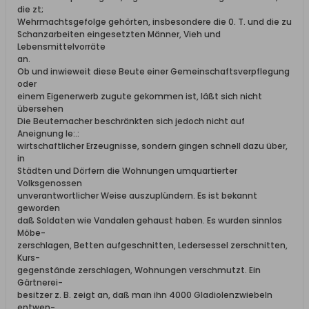
die zt;
Wehrmachtsgefolge gehörten, insbesondere die 0. T. und die zu
Schanzarbeiten eingesetzten Männer, Vieh und
Lebensmittelvorräte
an.
Ob und inwieweit diese Beute einer Gemeinschaftsverpflegung
oder
einem Eigenerwerb zugute gekommen ist, läßt sich nicht
übersehen
Die Beutemacher beschränkten sich jedoch nicht auf
Aneignung le:.:
wirtschaftlicher Erzeugnisse, sondern gingen schnell dazu über,
in
Städten und Dörfern die Wohnungen umquartierter
Volksgenossen
unverantwortlicher Weise auszuplündern. Es ist bekannt
geworden
daß Soldaten wie Vandalen gehaust haben. Es wurden sinnlos
Möbe-
zerschlagen, Betten aufgeschnitten, Ledersessel zerschnitten,
Kurs-
gegenstände zerschlagen, Wohnungen verschmutzt. Ein
Gärtnerei-
besitzer z. B. zeigt an, daß man ihn 4000 Gladiolenzwiebeln
entwen-