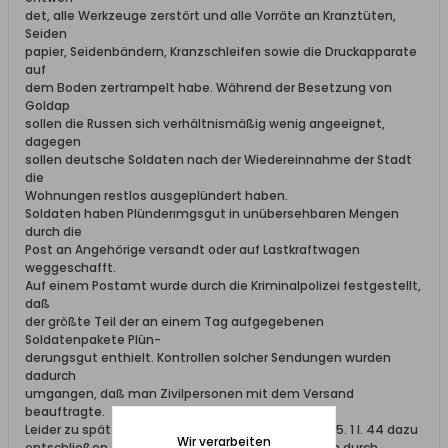
det, alle Werkzeuge zerstört und alle Vorräte an Kranztüten,
Seiden
papier, Seidenbändern, Kranzschleifen sowie die Druckapparate
auf
dem Boden zertrampelt habe. Während der Besetzung von
Goldap
sollen die Russen sich verhältnismäßig wenig angeeignet,
dagegen
sollen deutsche Soldaten nach der Wiedereinnahme der Stadt
die
Wohnungen restlos ausgeplündert haben.
Soldaten haben Plünderımgsgut in unübersehbaren Mengen
durch die
Post an Angehörige versandt oder auf Lastkraftwagen
weggeschafft.
Auf einem Postamt wurde durch die Kriminalpolizei festgestellt,
daß
der größte Teil der an einem Tag aufgegebenen
Soldatenpakete Plün-
derungsgut enthielt. Kontrollen solcher Sendungen wurden
dadurch
umgangen, daß man Zivilpersonen mit dem Versand
beauftragte.
Leider zu spät mußte der Oberpräsident sich am 25. 1 l. 44 dazu
Wir verarbeiten
entschließen, das Absenden von Soldatenpaketen durch