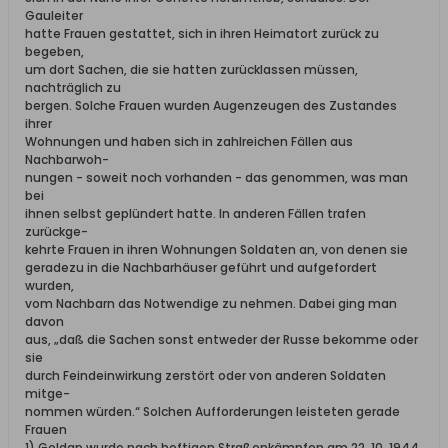
Gauleiter
hatte Frauen gestattet, sich in ihren Heimatort zurück zu
begeben,
um dort Sachen, die sie hatten zurücklassen müssen,
nachträglich zu
bergen. Solche Frauen wurden Augenzeugen des Zustandes
ihrer
Wohnungen und haben sich in zahlreichen Fällen aus
Nachbarwoh-
nungen - soweit noch vorhanden - das genommen, was man
bei
ihnen selbst geplündert hatte. In anderen Fällen trafen
zurückge-
kehrte Frauen in ihren Wohnungen Soldaten an, von denen sie
geradezu in die Nachbarhäuser geführt und aufgefordert
wurden,
vom Nachbarn das Notwendige zu nehmen. Dabei ging man
davon
aus, „daß die Sachen sonst entweder der Russe bekomme oder
sie
durch Feindeinwirkung zerstört oder von anderen Soldaten
mitge-
nommen würden.“ Solchen Aufforderungen leisteten gerade
Frauen
1) Goldap wurde nach heftigen Straßenkämpfen am 22. 10. 1944