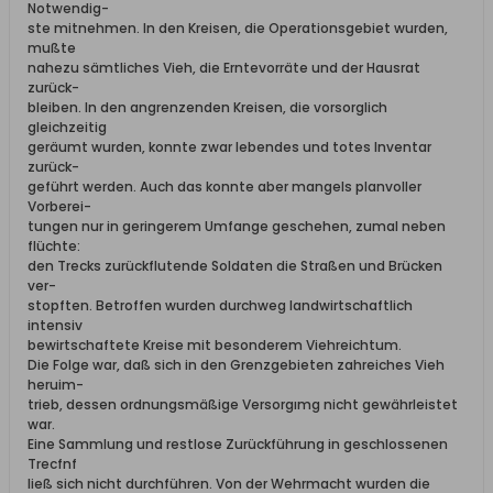
Notwendig-
ste mitnehmen. In den Kreisen, die Operationsgebiet wurden,
mußte
nahezu sämtliches Vieh, die Erntevorräte und der Hausrat
zurück-
bleiben. In den angrenzenden Kreisen, die vorsorglich
gleichzeitig
geräumt wurden, konnte zwar lebendes und totes Inventar
zurück-
geführt werden. Auch das konnte aber mangels planvoller
Vorberei-
tungen nur in geringerem Umfange geschehen, zumal neben
flüchte:
den Trecks zurückflutende Soldaten die Straßen und Brücken
ver-
stopften. Betroffen wurden durchweg landwirtschaftlich
intensiv
bewirtschaftete Kreise mit besonderem Viehreichtum.
Die Folge war, daß sich in den Grenzgebieten zahreiches Vieh
heruim-
trieb, dessen ordnungsmäßige Versorgımg nicht gewährleistet
war.
Eine Sammlung und restlose Zurückführung in geschlossenen
Trecfnf
ließ sich nicht durchführen. Von der Wehrmacht wurden die