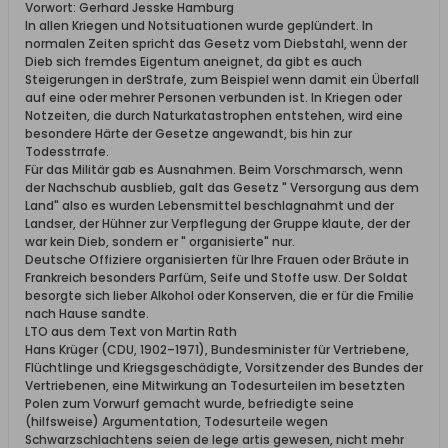
Vorwort: Gerhard Jesske Hamburg
In allen Kriegen und Notsituationen wurde geplündert. In
normalen Zeiten spricht das Gesetz vom Diebstahl, wenn der
Dieb sich fremdes Eigentum aneignet, da gibt es auch
Steigerungen in derStrafe, zum Beispiel wenn damit ein Überfall
auf eine oder mehrer Personen verbunden ist. In Kriegen oder
Notzeiten, die durch Naturkatastrophen entstehen, wird eine
besondere Härte der Gesetze angewandt, bis hin zur
Todesstrrafe.
Für das Militär gab es Ausnahmen. Beim Vorschmarsch, wenn
der Nachschub ausblieb, galt das Gesetz " Versorgung aus dem
Land" also es wurden Lebensmittel beschlagnahmt und der
Landser, der Hühner zur Verpflegung der Gruppe klaute, der der
war kein Dieb, sondern er " organisierte" nur.
Deutsche Offiziere organisierten für Ihre Frauen oder Bräute in
Frankreich besonders Parfüm, Seife und Stoffe usw. Der Soldat
besorgte sich lieber Alkohol oder Konserven, die er für die Fmilie
nach Hause sandte.
LTO aus dem Text von Martin Rath
Hans Krüger (CDU, 1902–1971), Bundesminister für Vertriebene,
Flüchtlinge und Kriegsgeschädigte, Vorsitzender des Bundes der
Vertriebenen, eine Mitwirkung an Todesurteilen im besetzten
Polen zum Vorwurf gemacht wurde, befriedigte seine
(hilfsweise) Argumentation, Todesurteile wegen
Schwarzschlachtens seien de lege artis gewesen, nicht mehr