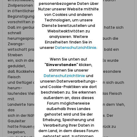
personenbezogene Daten über
Zivilpersonen
Nutzer unserer Website mithilfe
in öffentlichen Anschlägen unter Hinweis auf die
von Cookies und anderen
Begünstigungs-
Technologien, um unsere
vorschriften zu verbieten.
Dienste bereitzustellen und
Daß im geräumten Gebiet das Vieh wild heruınlief, hatte sich
Websiteaktivitäten zu
schnell
analysieren. Weitere
herumgesprochen. Da in den betroffenen Kreisen auch die
Einzelheiten finden Sie in
Zwangs-
unserer
Datenschutzrichtlinie
.
wirtschaft praktisch undurchführbar wurde, setzte bald ein
Streben
Wenn Sie unten auf
ein, sich in diesen Gebieten etwas zu „besorgen“. Es wurde
"
Einverstanden
" klicken,
geduldet,
stimmen Sie unserer
daß Rückkehrer und Auswärtige Lebensmittel, insbesondere
Datenschutzrichtlinie
und
Fleisch
unseren Datenverarbeitungs-
und Geflügel ohne Marken aufkauften. Sie eigneten sich auch
und Cookie-Praktiken wie dort
herum-
beschrieben zu. Sie erkennen
laufendes Vieh an, schlachteten es und nahmen das Fleisch
außerdem an, dass dieses
mit.
Forum möglicherweise
Landwirte fanden ihre Ställe leer und hielten sich an dem Vieh,
außerhalb Ihres Landes
das
gehostet wird und Sie der
sich in der Nähe ihrer Gehöfte herumtrieb, schadlos. Der
Erhebung, Speicherung und
Gauleiter
Verarbeitung Ihrer Daten in
hatte Frauen gestattet, sich in ihren Heimatort zurück zu
dem Land, in dem dieses Forum
begeben,
gehostet wird, zustimmen.