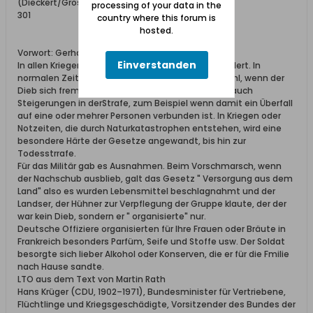
(Dieckert/Grossmann, 1978, S. 69 ff.).
processing of your data in the
301
country where this forum is
hosted.
Vorwort: Gerhard Jesske Hamburg
Einverstanden
In allen Kriegen und Notsituationen wurde geplündert. In
normalen Zeiten spricht das Gesetz vom Diebstahl, wenn der
Dieb sich fremdes Eigentum aneignet, da gibt es auch
Steigerungen in derStrafe, zum Beispiel wenn damit ein Überfall
auf eine oder mehrer Personen verbunden ist. In Kriegen oder
Notzeiten, die durch Naturkatastrophen entstehen, wird eine
besondere Härte der Gesetze angewandt, bis hin zur
Todesstrrafe.
Für das Militär gab es Ausnahmen. Beim Vorschmarsch, wenn
der Nachschub ausblieb, galt das Gesetz " Versorgung aus dem
Land" also es wurden Lebensmittel beschlagnahmt und der
Landser, der Hühner zur Verpflegung der Gruppe klaute, der der
war kein Dieb, sondern er " organisierte" nur.
Deutsche Offiziere organisierten für Ihre Frauen oder Bräute in
Frankreich besonders Parfüm, Seife und Stoffe usw. Der Soldat
besorgte sich lieber Alkohol oder Konserven, die er für die Fmilie
nach Hause sandte.
LTO aus dem Text von Martin Rath
Hans Krüger (CDU, 1902–1971), Bundesminister für Vertriebene,
Flüchtlinge und Kriegsgeschädigte, Vorsitzender des Bundes der