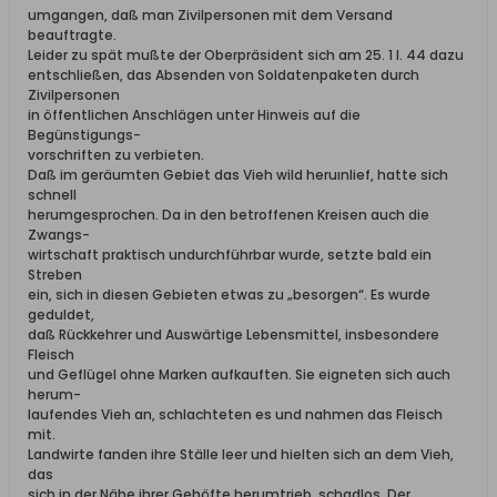
umgangen, daß man Zivilpersonen mit dem Versand
beauftragte.
Leider zu spät mußte der Oberpräsident sich am 25. 1 l. 44 dazu
entschließen, das Absenden von Soldatenpaketen durch
Zivilpersonen
in öffentlichen Anschlägen unter Hinweis auf die
Begünstigungs-
vorschriften zu verbieten.
Daß im geräumten Gebiet das Vieh wild heruınlief, hatte sich
schnell
herumgesprochen. Da in den betroffenen Kreisen auch die
Zwangs-
wirtschaft praktisch undurchführbar wurde, setzte bald ein
Streben
ein, sich in diesen Gebieten etwas zu „besorgen“. Es wurde
geduldet,
daß Rückkehrer und Auswärtige Lebensmittel, insbesondere
Fleisch
und Geflügel ohne Marken aufkauften. Sie eigneten sich auch
herum-
laufendes Vieh an, schlachteten es und nahmen das Fleisch
mit.
Landwirte fanden ihre Ställe leer und hielten sich an dem Vieh,
das
sich in der Nähe ihrer Gehöfte herumtrieb, schadlos. Der