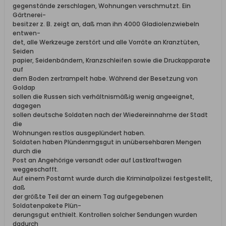
gegenstände zerschlagen, Wohnungen verschmutzt. Ein
Gärtnerei-
besitzer z. B. zeigt an, daß man ihn 4000 Gladiolenzwiebeln
entwen-
det, alle Werkzeuge zerstört und alle Vorräte an Kranztüten,
Seiden
papier, Seidenbändern, Kranzschleifen sowie die Druckapparate
auf
dem Boden zertrampelt habe. Während der Besetzung von
Goldap
sollen die Russen sich verhältnismäßig wenig angeeignet,
dagegen
sollen deutsche Soldaten nach der Wiedereinnahme der Stadt
die
Wohnungen restlos ausgeplündert haben.
Soldaten haben Plünderımgsgut in unübersehbaren Mengen
durch die
Post an Angehörige versandt oder auf Lastkraftwagen
weggeschafft.
Auf einem Postamt wurde durch die Kriminalpolizei festgestellt,
daß
der größte Teil der an einem Tag aufgegebenen
Soldatenpakete Plün-
derungsgut enthielt. Kontrollen solcher Sendungen wurden
dadurch