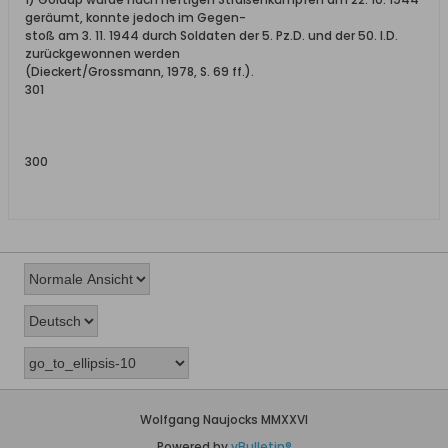
geräumt, konnte jedoch im Gegen-
stoß am 3. 11. 1944 durch Soldaten der 5. Pz.D. und der 50. I.D.
zurückgewonnen werden
(Dieckert/Grossmann, 1978, S. 69 ff.).
301
300
Wolfgang Naujocks MMXXVI
Powered by
vBulletin®