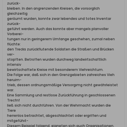
zurück-
bleiben. In den angrenzenden Kreisen, die vorsorglich
gleichzeitig
geräumt wurden, konnte zwar lebendes und totes Inventar
zurück-
geführt werden. Auch das konnte aber mangels planvoller
Vorberei-
tungen nur in geringerem Umfange geschehen, zumal neben
flüchte:
den Trecks zurückflutende Soldaten die Straßen und Brücken
ver-
stopften. Betroffen wurden durchweg landwirtschaftlich
intensiv
bewirtschaftete Kreise mit besonderem Viehreichtum.
Die Folge war, daß sich in den Grenzgebieten zahreiches Vieh
heruim-
trieb, dessen ordnungsmäßige Versorgımg nicht gewährleistet
war.
Eine Sammlung und restlose Zurückführung in geschlossenen
Trecfnf
ließ sich nicht durchführen. Von der Wehrmacht wurden die
Tiere
herrenlos betrachtet, abgeschlachtet oder ergriffen und
mitgefühıt-
Diesem Beispiel folgend, eigneten sich auch Organisationen,