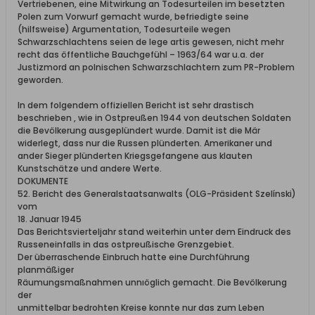
Vertriebenen, eine Mitwirkung an Todesurteilen im besetzten
Polen zum Vorwurf gemacht wurde, befriedigte seine
(hilfsweise) Argumentation, Todesurteile wegen
Schwarzschlachtens seien de lege artis gewesen, nicht mehr
recht das öffentliche Bauchgefühl – 1963/64 war u.a. der
Justizmord an polnischen Schwarzschlachtern zum PR-Problem
geworden.
In dem folgendem offiziellen Bericht ist sehr drastisch
beschrieben , wie in Ostpreußen 1944 von deutschen Soldaten
die Bevölkerung ausgeplündert wurde. Damit ist die Mär
widerlegt, dass nur die Russen plünderten. Amerikaner und
ander Sieger plünderten Kriegsgefangene aus klauten
Kunstschätze und andere Werte.
DOKUMENTE
52. Bericht des Generalstaatsanwalts (OLG-Präsident Szelínski)
vom
18. Januar 1945
Das Berichtsvierteljahr stand weiterhin unter dem Eindruck des
Russeneinfalls in das ostpreußische Grenzgebiet.
Der überraschende Einbruch hatte eine Durchführung
planmäßiger
Räumungsmaßnahmen unnıöglich gemacht. Die Bevölkerung
der
unmittelbar bedrohten Kreise konnte nur das zum Leben