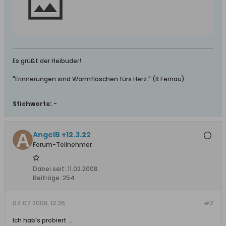
Es grüßt der Heibuder!
"Erinnerungen sind Wärmflaschen fürs Herz." (R.Fernau)
Stichworte:
-
AngelB +12.3.22
Forum-Teilnehmer
Dabei seit:
11.02.2008
Beiträge:
254
04.07.2008, 13:26
#2
Ich hab's probiert ...