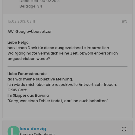
Dabei seit:
04.02.2013
Beiträge:
34
15.02.2013, 08:11
#9
AW: Google-Übersetzer
Liebe Helga,
herzlichen Dank für diese ausgezeichnete Information.
Wolfgang hatte vermutlich keine Zeit, obwohl er persönlich
angeschrieben wurde?
Liebe Forumsfreunde,
das war meine subjektive Meinung.
Ich würde mich über eine respektvolle Antwort sehr freuen.
Grüß Gott
Ihr Skipper aus Bavaria
"Sorry, wer einen Fehler findet, darf ihn auch behalten"
love danzig
Forum-Teilnehmer