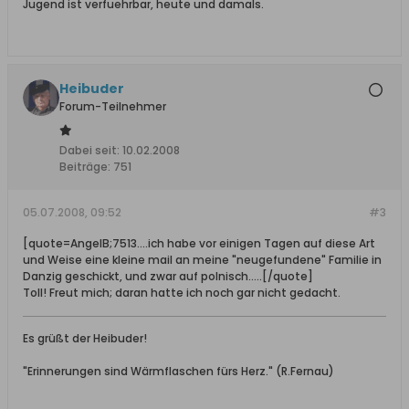
Jugend ist verfuehrbar, heute und damals.
Heibuder
Forum-Teilnehmer
Dabei seit:
10.02.2008
Beiträge:
751
05.07.2008, 09:52
#3
[quote=AngelB;7513....ich habe vor einigen Tagen auf diese Art
und Weise eine kleine mail an meine "neugefundene" Familie in
Danzig geschickt, und zwar auf polnisch.....[/quote]
Toll! Freut mich; daran hatte ich noch gar nicht gedacht.
Es grüßt der Heibuder!
"Erinnerungen sind Wärmflaschen fürs Herz." (R.Fernau)