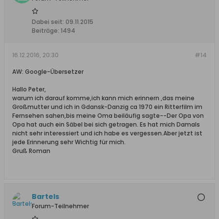
Dabei seit:
09.11.2015
Beiträge:
1494
16.12.2016, 20:30
#14
AW: Google-Übersetzer
Hallo Peter,
warum ich darauf komme,ich kann mich erinnern ,das meine
Großmutter und ich in Gdansk-Danzig ca 1970 ein Ritterfilm im
Fernsehen sahen,bis meine Oma beiläufig sagte--Der Opa von
Opa hat auch ein Säbel bei sich getragen. Es hat mich Damals
nicht sehr interessiert und ich habe es vergessen.Aber jetzt ist
jede Erinnerung sehr Wichtig für mich.
Gruß Roman
Bartels
Forum-Teilnehmer