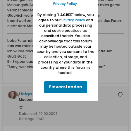
Privacy Policy
.
Meinungsäußerung gewünscht wird, dann kann ich mich gerne
verabschieden.
By clicking "
I AGREE
" below, you
Glücklich wäre ich jedoch, würde man meine Fragen
agree to our
Privacy Policy
and
beantworten, denn irgendwo habe ich auch gelesen, das Forum
our personal data processing
dient dem Meinungsaustausch?
and cookie practices as
described therein. You also
Liebe Forumsfreunde,
acknowledge that this forum
das war meine subjektive Meinung.
may be hosted outside your
Ich würde mich über eine respektvolle Antwort sehr freuen.
country and you consent to the
Grüß Gott
collection, storage, and
Ihr Skipper aus Bavaria
processing of your data in the
"Sorry, wer einen Fehler findet, darf ihn auch behalten"
country where this forum is
hosted.
Einverstanden
Helga +, Ehrenmitglied
Moderatorin
Dabei seit:
10.02.2008
Beiträge:
1948