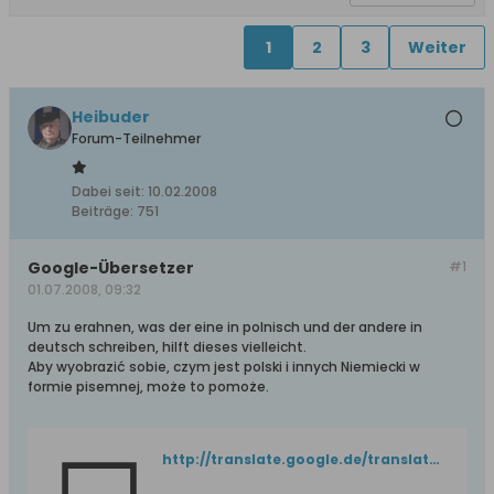
1
2
3
Weiter
Heibuder
Forum-Teilnehmer
Dabei seit:
10.02.2008
Beiträge:
751
Google-Übersetzer
#1
01.07.2008, 09:32
Um zu erahnen, was der eine in polnisch und der andere in
deutsch schreiben, hilft dieses vielleicht.
Aby wyobrazić sobie, czym jest polski i innych Niemiecki w
formie pisemnej, może to pomoże.
http://translate.google.de/translate_t