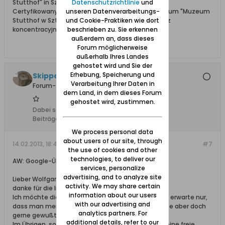
Datenschutzrichtlinie
und
Stutthof" in Sztutowo
unseren Datenverarbeitungs-
Certyfikowany przewodnik i wolontariusz po muzeum "Muzeum
und Cookie-Praktiken wie dort
Stutthof w Sztutowie - Niemiecki nazistowski obóz
beschrieben zu. Sie erkennen
koncentracyjny i zagłady"
außerdem an, dass dieses
Forum möglicherweise
außerhalb Ihres Landes
gehostet wird und Sie der
Erhebung, Speicherung und
Skipper
Verarbeitung Ihrer Daten in
Forum-Teilnehmer
dem Land, in dem dieses Forum
gehostet wird, zustimmen.
Dabei seit:
04.02.2013
Beiträge:
34
We process personal data
about users of our site, through
14.02.2013, 18:47
#7
the use of cookies and other
technologies, to deliver our
AW: Google-Übersetzer
services, personalize
advertising, and to analyze site
Lieber Wolfgang,
activity. We may share certain
danke für die Info.
information about our users
Ich möchte dieses Thema nicht überstrapazieren, erwarte nur,
with our advertising and
dass man meine Meinung einfach akzeptiert, hätte aber doch
analytics partners. For
gerne gewußt wo das jetzt zu finden ist.
additional details, refer to our
Im Übrigen, sollte ich das Forum stören, weil hier keine freie