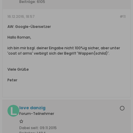
Beiträge:
6105
16.12.2016, 18:57
#11
AW: Google-Übersetzer
Hallo Roman,
ich bin mir bzgl. deiner Eingabe nicht 100%ig sicher, aber unter
'coat of arms' verbirgt sich der Begriff 'Wappen(schild)'.
Viele Grüße
Peter
love danzig
Forum-Teilnehmer
Dabei seit:
09.11.2015