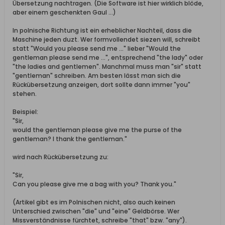
Übersetzung nachtragen. (Die Software ist hier wirklich blöde,
aber einem geschenkten Gaul ...)
In polnische Richtung ist ein erheblicher Nachteil, dass die
Maschine jeden duzt. Wer formvollendet siezen will, schreibt
statt "Would you please send me ..." lieber "Would the
gentleman please send me ...", entsprechend "the lady" oder
"the ladies and gentlemen". Manchmal muss man "sir" statt
"gentleman" schreiben. Am besten lässt man sich die
Rückübersetzung anzeigen, dort sollte dann immer "you"
stehen.
Beispiel:
"Sir,
would the gentleman please give me the purse of the
gentleman? I thank the gentleman."
wird nach Rückübersetzung zu:
"Sir,
Can you please give me a bag with you? Thank you."
(Artikel gibt es im Polnischen nicht, also auch keinen
Unterschied zwischen "die" und "eine" Geldbörse. Wer
Missverständnisse fürchtet, schreibe "that" bzw. "any").