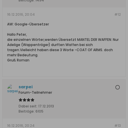
Beiträge:
1494
16.12.2016, 20:04
#12
AW: Google-Übersetzer
Hallo Peter,
die einzelnen Wörter,werden Übersetzt MANTEL DER WAFFEN: Nur
Adelige (Wappenträger) durften Waffen bei sich
tragen.Vielleicht haben diese 3 Worte -COAT OF ARMS. doch
mehr Bedeutung.
Gruß Roman
sarpei
Forum-Teilnehmer
Dabei seit:
17.12.2013
Beiträge:
6105
16.12.2016, 20:24
#13