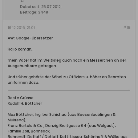
Dabei seit:
25.07.2012
Beiträge:
3448
16.12.2016, 21:01
#15
AW: Google-Übersetzer
Hallo Roman,
mein Vater hat im Weltkrieg auch noch ein Messerchen an der
Ausgehuniform getragen.
Und früher gehörte der Säbel zu Offiziers u. höher en Beamten
uniformen dazu.
Beste Grüsse
Rudolf H. Böttcher
Max Böttcher, Ing. bei Schichau (aus Beesenlaublingen &
Mukrena);
Franz Bartels & Co., Danzig Breitgasse 64 (aus Wolgast);
Familie Zoll, Bohnsack;
Behrendt, Detlaff / Detloff, Katt, Lissau, Schönhoff & Wölke aus