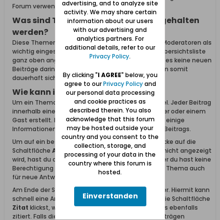
advertising, and to analyze site
Forum verwendet.
activity. We may share certain
Was sind Themen, welche oben festgehalten
information about our users
with our advertising and
werden?
analytics partners. For
Diese Themen wurden von Administratoren oder Moderatoren als
additional details, refer to our
wichtig eingestuft. Diese Themen werden in der Übersichtsliste
Privacy Policy
.
ganz oben angezeigt und bleiben auch dort wenn es keine neuen
Beiträge darin gibt. Wichtige Informationen bleiben somit
By clicking "
I AGREE
" below, you
dauerhaft sichtbar und zugänglich.
agree to our
Privacy Policy
and
Wie kann ich Themen lesen?
our personal data processing
and cookie practices as
Um ein Thema zu lesen, klicke einfach auf den Titel. Jeder Beitrag
described therein. You also
innerhalb eines Themas wurde von einem Benutzer oder einem
acknowledge that this forum
Gast erstellt. Links neben dem Beitrag findet man einige
may be hosted outside your
Informationen zum Ersteller des entsprechenden Beitrags.
country and you consent to the
Um auf ein bestehendes Thema zu antworten, klicke auf die
collection, storage, and
Schaltfläche
Antworten
. Falls diese Schaltfläche nicht angezeigt
processing of your data in the
wird, hast du dich entweder nicht angemeldet oder du hast keine
country where this forum is
Berechtigung zum Antworten. Alternativ kann das Thema auch
hosted.
für neue Antworten geschlossen sein.
Am Ende der Seite befindet sich ein Antwortfenster. Hiermit kann
Einverstanden
schnell eine Antwort erstellt werden. Falls du auf die Schaltfläche
Zitat
klickst, wird der Inhalt des vorherigen Beitrags ebenfalls
zitiert. Falls die Schaltfläche
Zitat
in mehreren Beiträgen