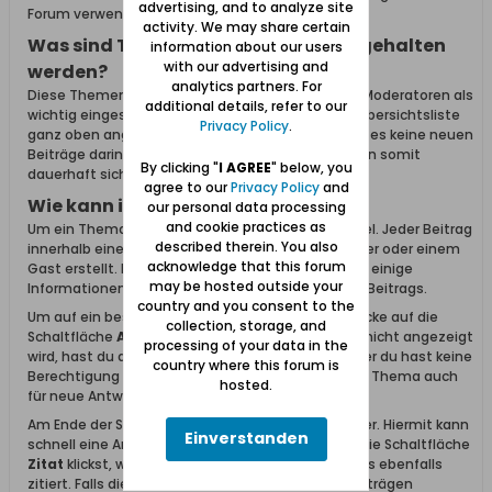
advertising, and to analyze site
Forum verwendet.
activity. We may share certain
Was sind Themen, welche oben festgehalten
information about our users
with our advertising and
werden?
analytics partners. For
Diese Themen wurden von Administratoren oder Moderatoren als
additional details, refer to our
wichtig eingestuft. Diese Themen werden in der Übersichtsliste
Privacy Policy
.
ganz oben angezeigt und bleiben auch dort wenn es keine neuen
Beiträge darin gibt. Wichtige Informationen bleiben somit
By clicking "
I AGREE
" below, you
dauerhaft sichtbar und zugänglich.
agree to our
Privacy Policy
and
Wie kann ich Themen lesen?
our personal data processing
and cookie practices as
Um ein Thema zu lesen, klicke einfach auf den Titel. Jeder Beitrag
described therein. You also
innerhalb eines Themas wurde von einem Benutzer oder einem
acknowledge that this forum
Gast erstellt. Links neben dem Beitrag findet man einige
may be hosted outside your
Informationen zum Ersteller des entsprechenden Beitrags.
country and you consent to the
Um auf ein bestehendes Thema zu antworten, klicke auf die
collection, storage, and
Schaltfläche
Antworten
. Falls diese Schaltfläche nicht angezeigt
processing of your data in the
wird, hast du dich entweder nicht angemeldet oder du hast keine
country where this forum is
Berechtigung zum Antworten. Alternativ kann das Thema auch
hosted.
für neue Antworten geschlossen sein.
Am Ende der Seite befindet sich ein Antwortfenster. Hiermit kann
Einverstanden
schnell eine Antwort erstellt werden. Falls du auf die Schaltfläche
Zitat
klickst, wird der Inhalt des vorherigen Beitrags ebenfalls
zitiert. Falls die Schaltfläche
Zitat
in mehreren Beiträgen