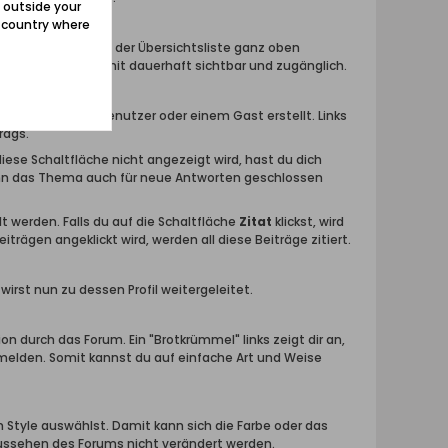
 outside your
e country where
Themen werden in der Übersichtsliste ganz oben
tionen bleiben somit dauerhaft sichtbar und zugänglich.
wurde von einem Benutzer oder einem Gast erstellt. Links
rags.
 diese Schaltfläche nicht angezeigt wird, hast du dich
ann das Thema auch für neue Antworten geschlossen
t werden. Falls du auf die Schaltfläche
Zitat
klickst, wird
iträgen angeklickt wird, werden all diese Beiträge zitiert.
rst nun zu dessen Profil weitergeleitet.
ion durch das Forum. Ein "Brotkrümmel" links zeigt dir an,
umelden. Somit kannst du auf einfache Art und Weise
 Style auswählst. Damit kann sich die Farbe oder das
Aussehen des Forums nicht verändert werden.