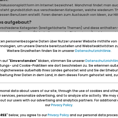
 Diskussionsplattform im Internet bezeichnet. Manchmal findet man au
esteht grundsätzlich aus verschiedenen Kategorien, welche wiederum Th
essen Benutzern erstellt. Foren dienen zum Austausch von Ideen, zur H
les aufgebaut?
verschiedene Kategorien (breitgefächerte Themen) und diese enthalten 
nden sich nun Themen (Unterhaltungen oder Diskussionen) welche aus ei
iten personenbezogene Daten über Nutzer unserer Website mithilfe von
t man auf der Startseite eine Liste der Kategorien und Foren inklusive
nologien, um unsere Dienste bereitzustellen und Websiteaktivitäten zu
 Blick, welcher Benutzer den neuesten Beitrag erstellt hat. Als Startse
Weitere Einzelheiten finden Sie in unserer
Datenschutzrichtlinie
.
ten Beiträge, Bilder oder geteilte Inhalte.
mich zurecht?
 auf "
Einverstanden
" klicken, stimmen Sie unserer
Datenschutzrichtlin
tungs- und Cookie-Praktiken wie dort beschrieben zu. Sie erkennen auß
amen eines Forums klickst, wird dir eine Liste der darin enthaltenen Th
öglicherweise außerhalb Ihres Landes gehostet wird und Sie der Erhebu
rn im Forum oder zwischen Gästen. Jedes Thema beginnt mit einem einz
beitung Ihrer Daten in dem Land, in dem dieses Forum gehostet wird, 
tzer.
zu starten, klicke auf die Schaltfläche
+ Neues Thema
(du benötigst 
verschiedene Art und Weise sortiert werden. Standardmäßig wird jenes
sonal data about users of our site, through the use of cookies and othe
iv kann auch das Thema mit den meisten Antworten zu Beginn angezeigt 
ur services, personalize advertising, and to analyze site activity. We may 
liste auf "Filter". Damit werden verschiedene Optionen angezeigt.
ut our users with our advertising and analytics partners. For additional d
our
Privacy Policy
.
n für Themen
n gibt, als pro Seite angezeigt werden können, wird ein Feld namens "Se
GREE
" below, you agree to our
Privacy Policy
and our personal data proces
ss es mehrere Seiten zum Anzeigen gibt. Dieses Vorgehen wird im ganze