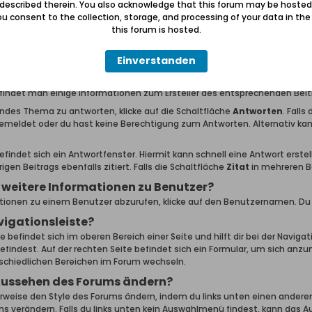
 described therein. You also acknowledge that this forum may be hosted
en, welche oben festgehalten werden?
u consent to the collection, storage, and processing of your data in th
this forum is hosted.
n von Administratoren oder Moderatoren als wichtig eingestuft. Diese 
en auch dort wenn es keine neuen Beiträge darin gibt. Wichtige Informa
Einverstanden
Themen lesen?
en, klicke einfach auf den Titel. Jeder Beitrag innerhalb eines Themas 
findet man einige Informationen zum Ersteller des entsprechenden Beit
ndes Thema zu antworten, klicke auf die Schaltfläche
Antworten
. Falls
emeldet oder du hast keine Berechtigung zum Antworten. Alternativ k
findet sich ein Antwortfenster. Hiermit kann schnell eine Antwort erstell
rigen Beitrags ebenfalls zitiert. Falls die Schaltfläche
Zitat
in mehreren Be
 weitere Informationen zu Benutzer?
ionen zu einem Benutzer abzurufen, klicke auf den Benutzernamen. Du wi
vigationsleiste?
e befindet sich im oberen Bereich einer Seite und hilft dir bei der Navigat
efindest. Auf der rechten Seite befindet sich ein Formular, um sich anz
schiedlichen Bereichen im Forum wechseln.
Aussehen des Forums ändern?
weise den Style des Forums ändern, indem du links unten einen anderen
 verändern. Falls du links unten kein Auswahlmenü findest, kann das 