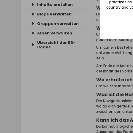
practices as
Inhalte erstellen
Was sind Them
country and yo
Blogs verwalten
Diese Themen wurde
angezeigt und bleib
Gruppen verwalten
Wie kann ich 
Alben verwalten
Um ein Thema zu les
neben dem Beitrag 
Übersicht der BB-
Codes
Um auf ein bestehe
entweder nicht ang
sein.
Am Ende der Seite be
der Inhalt des vorhe
Wo erhalte ich
Um weitere Informat
Was ist die Na
Die Navigationsleist
wo du dich gerade b
zwischen den unter
Kann ich das 
Du kannst möglicher
Aussehen des Forums