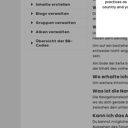
practices as
Inhalte erstellen
Was sind Them
country and yo
Blogs verwalten
Diese Themen wurde
angezeigt und bleib
Gruppen verwalten
Wie kann ich 
Alben verwalten
Um ein Thema zu les
neben dem Beitrag 
Übersicht der BB-
Codes
Um auf ein bestehe
entweder nicht ang
sein.
Am Ende der Seite be
der Inhalt des vorhe
Wo erhalte ich
Um weitere Informat
Was ist die Na
Die Navigationsleist
wo du dich gerade b
zwischen den unter
Kann ich das 
Du kannst möglicher
Aussehen des Forums