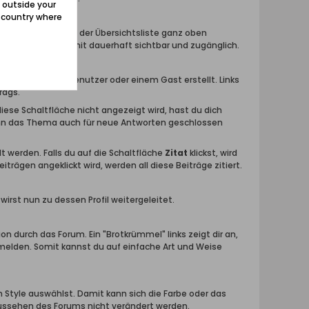
 outside your
e country where
Themen werden in der Übersichtsliste ganz oben
tionen bleiben somit dauerhaft sichtbar und zugänglich.
wurde von einem Benutzer oder einem Gast erstellt. Links
rags.
 diese Schaltfläche nicht angezeigt wird, hast du dich
ann das Thema auch für neue Antworten geschlossen
t werden. Falls du auf die Schaltfläche
Zitat
klickst, wird
iträgen angeklickt wird, werden all diese Beiträge zitiert.
rst nun zu dessen Profil weitergeleitet.
ion durch das Forum. Ein "Brotkrümmel" links zeigt dir an,
umelden. Somit kannst du auf einfache Art und Weise
 Style auswählst. Damit kann sich die Farbe oder das
Aussehen des Forums nicht verändert werden.