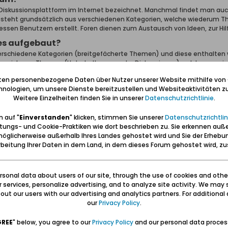
 Diskussionsplattform im Internet bezeichnet. Manchmal findet man au
esteht grundsätzlich aus verschiedenen Kategorien, welche wiederum Th
essen Benutzern erstellt. Foren dienen zum Austausch von Ideen, zur H
les aufgebaut?
verschiedene Kategorien (breitgefächerte Themen) und diese enthalten 
nden sich nun Themen (Unterhaltungen oder Diskussionen) welche aus ei
iten personenbezogene Daten über Nutzer unserer Website mithilfe von
t man auf der Startseite eine Liste der Kategorien und Foren inklusive
nologien, um unsere Dienste bereitzustellen und Websiteaktivitäten zu
 Blick, welcher Benutzer den neuesten Beitrag erstellt hat. Als Startse
Weitere Einzelheiten finden Sie in unserer
Datenschutzrichtlinie
.
ten Beiträge, Bilder oder geteilte Inhalte.
mich zurecht?
 auf "
Einverstanden
" klicken, stimmen Sie unserer
Datenschutzrichtlin
tungs- und Cookie-Praktiken wie dort beschrieben zu. Sie erkennen auß
amen eines Forums klickst, wird dir eine Liste der darin enthaltenen Th
öglicherweise außerhalb Ihres Landes gehostet wird und Sie der Erhebu
rn im Forum oder zwischen Gästen. Jedes Thema beginnt mit einem einz
beitung Ihrer Daten in dem Land, in dem dieses Forum gehostet wird, 
tzer.
zu starten, klicke auf die Schaltfläche
+ Neues Thema
(du benötigst 
verschiedene Art und Weise sortiert werden. Standardmäßig wird jenes
sonal data about users of our site, through the use of cookies and othe
iv kann auch das Thema mit den meisten Antworten zu Beginn angezeigt 
ur services, personalize advertising, and to analyze site activity. We may 
liste auf "Filter". Damit werden verschiedene Optionen angezeigt.
ut our users with our advertising and analytics partners. For additional d
our
Privacy Policy
.
n für Themen
n gibt, als pro Seite angezeigt werden können, wird ein Feld namens "Se
GREE
" below, you agree to our
Privacy Policy
and our personal data proces
ss es mehrere Seiten zum Anzeigen gibt. Dieses Vorgehen wird im ganze