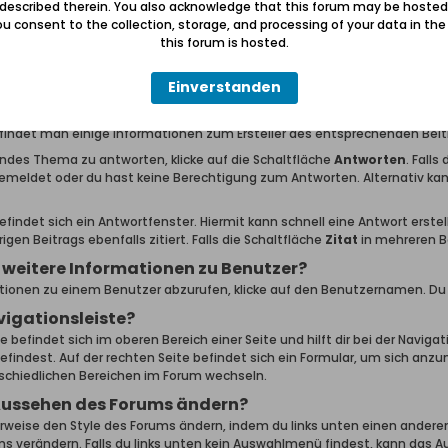
 described therein. You also acknowledge that this forum may be hosted
en, welche oben festgehalten werden?
u consent to the collection, storage, and processing of your data in th
this forum is hosted.
n von Administratoren oder Moderatoren als wichtig eingestuft. Diese 
en auch dort wenn es keine neuen Beiträge darin gibt. Wichtige Informa
Einverstanden
Themen lesen?
en, klicke einfach auf den Titel. Jeder Beitrag innerhalb eines Themas 
findet man einige Informationen zum Ersteller des entsprechenden Beit
ndes Thema zu antworten, klicke auf die Schaltfläche
Antworten
. Falls
emeldet oder du hast keine Berechtigung zum Antworten. Alternativ k
findet sich ein Antwortfenster. Hiermit kann schnell eine Antwort erstell
rigen Beitrags ebenfalls zitiert. Falls die Schaltfläche
Zitat
in mehreren Be
 weitere Informationen zu Benutzer?
ionen zu einem Benutzer abzurufen, klicke auf den Benutzernamen. Du wi
vigationsleiste?
e befindet sich im oberen Bereich einer Seite und hilft dir bei der Navigat
efindest. Auf der rechten Seite befindet sich ein Formular, um sich anz
schiedlichen Bereichen im Forum wechseln.
Aussehen des Forums ändern?
weise den Style des Forums ändern, indem du links unten einen anderen
 verändern. Falls du links unten kein Auswahlmenü findest, kann das 