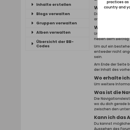
practices as
Inhalte erstellen
Was sind Them
country and yo
Blogs verwalten
Diese Themen wurde
angezeigt und bleib
Gruppen verwalten
Wie kann ich 
Alben verwalten
Um ein Thema zu les
neben dem Beitrag 
Übersicht der BB-
Codes
Um auf ein bestehe
entweder nicht ang
sein.
Am Ende der Seite be
der Inhalt des vorhe
Wo erhalte ich
Um weitere Informat
Was ist die Na
Die Navigationsleist
wo du dich gerade b
zwischen den unter
Kann ich das 
Du kannst möglicher
Aussehen des Forums