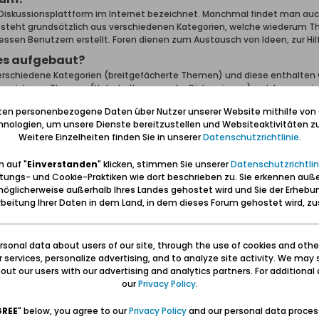
 Diskussionsplattform im Internet bezeichnet. Manchmal findet man au
esteht grundsätzlich aus verschiedenen Kategorien, welche wiederum Th
essen Benutzern erstellt. Foren dienen zum Austausch von Ideen, zur H
les aufgebaut?
verschiedene Kategorien (breitgefächerte Themen) und diese enthalten 
nden sich nun Themen (Unterhaltungen oder Diskussionen) welche aus ei
iten personenbezogene Daten über Nutzer unserer Website mithilfe von
t man auf der Startseite eine Liste der Kategorien und Foren inklusive
nologien, um unsere Dienste bereitzustellen und Websiteaktivitäten zu
 Blick, welcher Benutzer den neuesten Beitrag erstellt hat. Als Startse
Weitere Einzelheiten finden Sie in unserer
Datenschutzrichtlinie
.
ten Beiträge, Bilder oder geteilte Inhalte.
mich zurecht?
 auf "
Einverstanden
" klicken, stimmen Sie unserer
Datenschutzrichtlin
tungs- und Cookie-Praktiken wie dort beschrieben zu. Sie erkennen auß
amen eines Forums klickst, wird dir eine Liste der darin enthaltenen Th
öglicherweise außerhalb Ihres Landes gehostet wird und Sie der Erhebu
rn im Forum oder zwischen Gästen. Jedes Thema beginnt mit einem einz
beitung Ihrer Daten in dem Land, in dem dieses Forum gehostet wird, 
tzer.
zu starten, klicke auf die Schaltfläche
+ Neues Thema
(du benötigst 
verschiedene Art und Weise sortiert werden. Standardmäßig wird jenes
sonal data about users of our site, through the use of cookies and othe
iv kann auch das Thema mit den meisten Antworten zu Beginn angezeigt 
ur services, personalize advertising, and to analyze site activity. We may 
liste auf "Filter". Damit werden verschiedene Optionen angezeigt.
ut our users with our advertising and analytics partners. For additional d
our
Privacy Policy
.
n für Themen
n gibt, als pro Seite angezeigt werden können, wird ein Feld namens "Se
GREE
" below, you agree to our
Privacy Policy
and our personal data proces
ss es mehrere Seiten zum Anzeigen gibt. Dieses Vorgehen wird im ganze