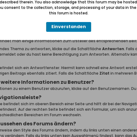
 described therein. You also acknowledge that this forum may be hosted
en, welche oben festgehalten werden?
u consent to the collection, storage, and processing of your data in th
this forum is hosted.
n von Administratoren oder Moderatoren als wichtig eingestuft. Diese 
en auch dort wenn es keine neuen Beiträge darin gibt. Wichtige Informa
Einverstanden
Themen lesen?
en, klicke einfach auf den Titel. Jeder Beitrag innerhalb eines Themas 
findet man einige Informationen zum Ersteller des entsprechenden Beit
ndes Thema zu antworten, klicke auf die Schaltfläche
Antworten
. Falls
emeldet oder du hast keine Berechtigung zum Antworten. Alternativ k
findet sich ein Antwortfenster. Hiermit kann schnell eine Antwort erstell
rigen Beitrags ebenfalls zitiert. Falls die Schaltfläche
Zitat
in mehreren Be
 weitere Informationen zu Benutzer?
ionen zu einem Benutzer abzurufen, klicke auf den Benutzernamen. Du wi
vigationsleiste?
e befindet sich im oberen Bereich einer Seite und hilft dir bei der Navigat
efindest. Auf der rechten Seite befindet sich ein Formular, um sich anz
schiedlichen Bereichen im Forum wechseln.
Aussehen des Forums ändern?
weise den Style des Forums ändern, indem du links unten einen anderen
 verändern. Falls du links unten kein Auswahlmenü findest, kann das 