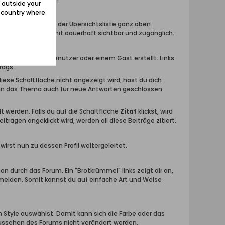
 outside your
e country where
Themen werden in der Übersichtsliste ganz oben
tionen bleiben somit dauerhaft sichtbar und zugänglich.
wurde von einem Benutzer oder einem Gast erstellt. Links
rags.
 diese Schaltfläche nicht angezeigt wird, hast du dich
ann das Thema auch für neue Antworten geschlossen
t werden. Falls du auf die Schaltfläche
Zitat
klickst, wird
iträgen angeklickt wird, werden all diese Beiträge zitiert.
rst nun zu dessen Profil weitergeleitet.
ion durch das Forum. Ein "Brotkrümmel" links zeigt dir an,
umelden. Somit kannst du auf einfache Art und Weise
 Style auswählst. Damit kann sich die Farbe oder das
Aussehen des Forums nicht verändert werden.