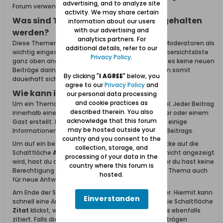
advertising, and to analyze site
Forum verwendet.
activity. We may share certain
Was sind Themen, welche oben festgehalten
information about our users
with our advertising and
werden?
analytics partners. For
Diese Themen wurden von Administratoren oder Moderatoren als
additional details, refer to our
wichtig eingestuft. Diese Themen werden in der Übersichtsliste
Privacy Policy
.
ganz oben angezeigt und bleiben auch dort wenn es keine neuen
Beiträge darin gibt. Wichtige Informationen bleiben somit
By clicking "
I AGREE
" below, you
dauerhaft sichtbar und zugänglich.
agree to our
Privacy Policy
and
Wie kann ich Themen lesen?
our personal data processing
and cookie practices as
Um ein Thema zu lesen, klicke einfach auf den Titel. Jeder Beitrag
described therein. You also
innerhalb eines Themas wurde von einem Benutzer oder einem
acknowledge that this forum
Gast erstellt. Links neben dem Beitrag findet man einige
may be hosted outside your
Informationen zum Ersteller des entsprechenden Beitrags.
country and you consent to the
Um auf ein bestehendes Thema zu antworten, klicke auf die
collection, storage, and
Schaltfläche
Antworten
. Falls diese Schaltfläche nicht angezeigt
processing of your data in the
wird, hast du dich entweder nicht angemeldet oder du hast keine
country where this forum is
Berechtigung zum Antworten. Alternativ kann das Thema auch
hosted.
für neue Antworten geschlossen sein.
Am Ende der Seite befindet sich ein Antwortfenster. Hiermit kann
Einverstanden
schnell eine Antwort erstellt werden. Falls du auf die Schaltfläche
Zitat
klickst, wird der Inhalt des vorherigen Beitrags ebenfalls
zitiert. Falls die Schaltfläche
Zitat
in mehreren Beiträgen