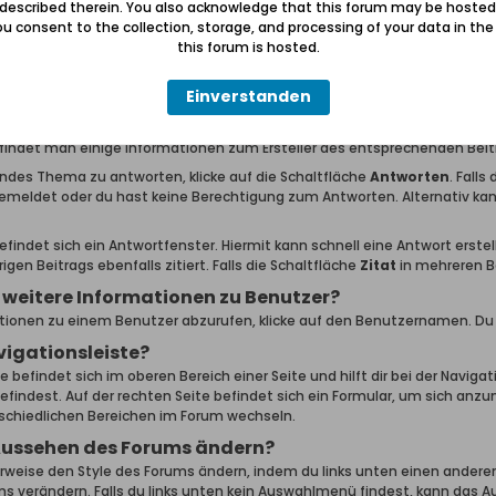
 described therein. You also acknowledge that this forum may be hosted
en, welche oben festgehalten werden?
u consent to the collection, storage, and processing of your data in th
this forum is hosted.
n von Administratoren oder Moderatoren als wichtig eingestuft. Diese 
en auch dort wenn es keine neuen Beiträge darin gibt. Wichtige Informa
Einverstanden
Themen lesen?
en, klicke einfach auf den Titel. Jeder Beitrag innerhalb eines Themas 
findet man einige Informationen zum Ersteller des entsprechenden Beit
ndes Thema zu antworten, klicke auf die Schaltfläche
Antworten
. Falls
emeldet oder du hast keine Berechtigung zum Antworten. Alternativ k
findet sich ein Antwortfenster. Hiermit kann schnell eine Antwort erstell
rigen Beitrags ebenfalls zitiert. Falls die Schaltfläche
Zitat
in mehreren Be
 weitere Informationen zu Benutzer?
ionen zu einem Benutzer abzurufen, klicke auf den Benutzernamen. Du wi
vigationsleiste?
e befindet sich im oberen Bereich einer Seite und hilft dir bei der Navigat
efindest. Auf der rechten Seite befindet sich ein Formular, um sich anz
schiedlichen Bereichen im Forum wechseln.
Aussehen des Forums ändern?
weise den Style des Forums ändern, indem du links unten einen anderen
 verändern. Falls du links unten kein Auswahlmenü findest, kann das 