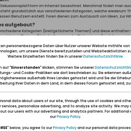
 Diskussionsplattform im Internet bezeichnet. Manchmal findet man au
esteht grundsätzlich aus verschiedenen Kategorien, welche wiederum Th
essen Benutzern erstellt. Foren dienen zum Austausch von Ideen, zur H
les aufgebaut?
verschiedene Kategorien (breitgefächerte Themen) und diese enthalten 
nden sich nun Themen (Unterhaltungen oder Diskussionen) welche aus ei
iten personenbezogene Daten über Nutzer unserer Website mithilfe von
t man auf der Startseite eine Liste der Kategorien und Foren inklusive
nologien, um unsere Dienste bereitzustellen und Websiteaktivitäten zu
 Blick, welcher Benutzer den neuesten Beitrag erstellt hat. Als Startse
Weitere Einzelheiten finden Sie in unserer
Datenschutzrichtlinie
.
ten Beiträge, Bilder oder geteilte Inhalte.
mich zurecht?
 auf "
Einverstanden
" klicken, stimmen Sie unserer
Datenschutzrichtlin
tungs- und Cookie-Praktiken wie dort beschrieben zu. Sie erkennen auß
amen eines Forums klickst, wird dir eine Liste der darin enthaltenen Th
öglicherweise außerhalb Ihres Landes gehostet wird und Sie der Erhebu
rn im Forum oder zwischen Gästen. Jedes Thema beginnt mit einem einz
beitung Ihrer Daten in dem Land, in dem dieses Forum gehostet wird, 
tzer.
zu starten, klicke auf die Schaltfläche
+ Neues Thema
(du benötigst 
verschiedene Art und Weise sortiert werden. Standardmäßig wird jenes
sonal data about users of our site, through the use of cookies and othe
iv kann auch das Thema mit den meisten Antworten zu Beginn angezeigt 
ur services, personalize advertising, and to analyze site activity. We may 
liste auf "Filter". Damit werden verschiedene Optionen angezeigt.
ut our users with our advertising and analytics partners. For additional d
our
Privacy Policy
.
n für Themen
n gibt, als pro Seite angezeigt werden können, wird ein Feld namens "Se
GREE
" below, you agree to our
Privacy Policy
and our personal data proces
ss es mehrere Seiten zum Anzeigen gibt. Dieses Vorgehen wird im ganze