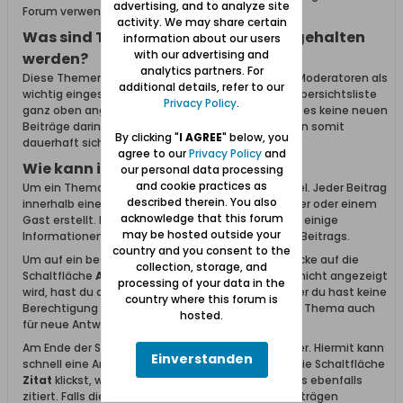
advertising, and to analyze site
Forum verwendet.
activity. We may share certain
Was sind Themen, welche oben festgehalten
information about our users
with our advertising and
werden?
analytics partners. For
Diese Themen wurden von Administratoren oder Moderatoren als
additional details, refer to our
wichtig eingestuft. Diese Themen werden in der Übersichtsliste
Privacy Policy
.
ganz oben angezeigt und bleiben auch dort wenn es keine neuen
Beiträge darin gibt. Wichtige Informationen bleiben somit
By clicking "
I AGREE
" below, you
dauerhaft sichtbar und zugänglich.
agree to our
Privacy Policy
and
Wie kann ich Themen lesen?
our personal data processing
and cookie practices as
Um ein Thema zu lesen, klicke einfach auf den Titel. Jeder Beitrag
described therein. You also
innerhalb eines Themas wurde von einem Benutzer oder einem
acknowledge that this forum
Gast erstellt. Links neben dem Beitrag findet man einige
may be hosted outside your
Informationen zum Ersteller des entsprechenden Beitrags.
country and you consent to the
Um auf ein bestehendes Thema zu antworten, klicke auf die
collection, storage, and
Schaltfläche
Antworten
. Falls diese Schaltfläche nicht angezeigt
processing of your data in the
wird, hast du dich entweder nicht angemeldet oder du hast keine
country where this forum is
Berechtigung zum Antworten. Alternativ kann das Thema auch
hosted.
für neue Antworten geschlossen sein.
Am Ende der Seite befindet sich ein Antwortfenster. Hiermit kann
Einverstanden
schnell eine Antwort erstellt werden. Falls du auf die Schaltfläche
Zitat
klickst, wird der Inhalt des vorherigen Beitrags ebenfalls
zitiert. Falls die Schaltfläche
Zitat
in mehreren Beiträgen