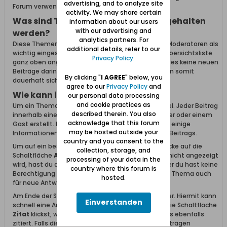
advertising, and to analyze site
Forum verwendet.
activity. We may share certain
Was sind Themen, welche oben festgehalten
information about our users
with our advertising and
werden?
analytics partners. For
Diese Themen wurden von Administratoren oder Moderatoren als
additional details, refer to our
wichtig eingestuft. Diese Themen werden in der Übersichtsliste
Privacy Policy
.
ganz oben angezeigt und bleiben auch dort wenn es keine neuen
Beiträge darin gibt. Wichtige Informationen bleiben somit
By clicking "
I AGREE
" below, you
dauerhaft sichtbar und zugänglich.
agree to our
Privacy Policy
and
Wie kann ich Themen lesen?
our personal data processing
and cookie practices as
Um ein Thema zu lesen, klicke einfach auf den Titel. Jeder Beitrag
described therein. You also
innerhalb eines Themas wurde von einem Benutzer oder einem
acknowledge that this forum
Gast erstellt. Links neben dem Beitrag findet man einige
may be hosted outside your
Informationen zum Ersteller des entsprechenden Beitrags.
country and you consent to the
Um auf ein bestehendes Thema zu antworten, klicke auf die
collection, storage, and
Schaltfläche
Antworten
. Falls diese Schaltfläche nicht angezeigt
processing of your data in the
wird, hast du dich entweder nicht angemeldet oder du hast keine
country where this forum is
Berechtigung zum Antworten. Alternativ kann das Thema auch
hosted.
für neue Antworten geschlossen sein.
Am Ende der Seite befindet sich ein Antwortfenster. Hiermit kann
Einverstanden
schnell eine Antwort erstellt werden. Falls du auf die Schaltfläche
Zitat
klickst, wird der Inhalt des vorherigen Beitrags ebenfalls
zitiert. Falls die Schaltfläche
Zitat
in mehreren Beiträgen