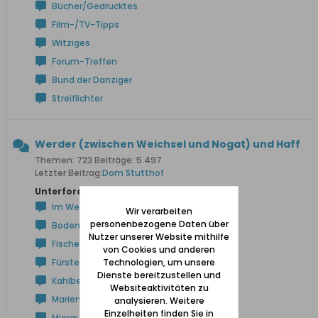
Bücher/Gedrucktes
Film-/TV-Tipps
Witziges
Forum-Treffen
Bund der Danziger
Streiflichter
Werder (zwischen Weichsel und Nogat) und Haff
Themen: 723 Beiträge: 5.497
Letzter Beitrag:
Dom Stutthof
Unterforen:
Im Werder / Am Frischen Haff
Wir verarbeiten
personenbezogene Daten über
Bodenwinkel
Nutzer unserer Website mithilfe
Fischerbabke
von Cookies und anderen
Technologien, um unsere
Fürstenwerder
Dienste bereitzustellen und
Kahlberg
Websiteaktivitäten zu
Marienau
analysieren. Weitere
Einzelheiten finden Sie in
Mierau