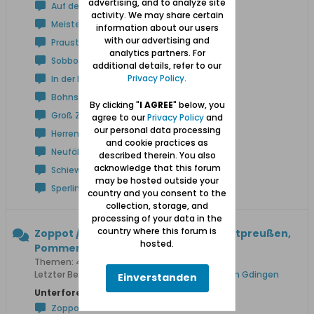
advertising, and to analyze site
Auf der Höhe
activity. We may share certain
Meisterswalde
information about our users
with our advertising and
Praust
analytics partners. For
Sobbowitz
additional details, refer to our
Privacy Policy
.
In der Niederung
Bohnsack
By clicking "
I AGREE
" below, you
Groß Zünder
agree to our
Privacy Policy
and
our personal data processing
Herrengrebin
and cookie practices as
Neufähr
described therein. You also
acknowledge that this forum
Schiewenhorst
may be hosted outside your
Sperlingsdorf
country and you consent to the
collection, storage, and
processing of your data in the
country where this forum is
Zoppot / Sopot, Gdingen / Ost- u. Westpreußen,
hosted.
Pommern
Themen: 421 Beiträge: 3.472
Letzter Beitrag:
Das Mosaik in einem Tunnel von Gdingen
Einverstanden
Unterforen:
Zoppot