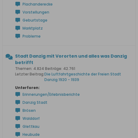
Plachanderecke
Vorstellungen
Geburtstage
Marktplatz
Probleme
Stadt Danzig mit Vororten und alles was Danzig
betrifft
Themen: 4.824 Beiträge: 42.761
Letzter Beitrag:
Die Luftfahrtgeschichte der Freien Stadt
Danzig 1920 - 1939
Unterforen:
Erinnerungen/Erlebnisberichte
Danzig Stadt
Brösen
Walddorf
Glettkau
Heubude