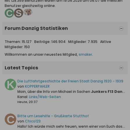
Mit 128.359 Benutzern waren am 19.06.2025 um 06:07 die meisten
Benutzer gleichzeitig online.
Forum Danzig Statistiken
Themen: 15.127 Beiträge: 146.904 Mitglieder: 7.935 Aktive
Mitglieder: 150
Willkommen an unser neuestes Mitglied,
smaker
.
Latest Topics
Die Luftfahrtgeschichte der Freien Stadt Danzig 1920 - 1939
von
KOPPERPAHLER
Moin, über die Info von Michael in Sachen
Junkers F13 Danziger Luftpost GmbH (Bausatz)
Kanal:
Links/Web-Seiten
Heute, 20:37
Bitte um Lesehilfe - Grußkarte Stutthof
von
Chico123
Hallo!
Ich würde mich sehr freuen, wenn einer von Euch das Handgeschriebene für mich entziffern könnte.