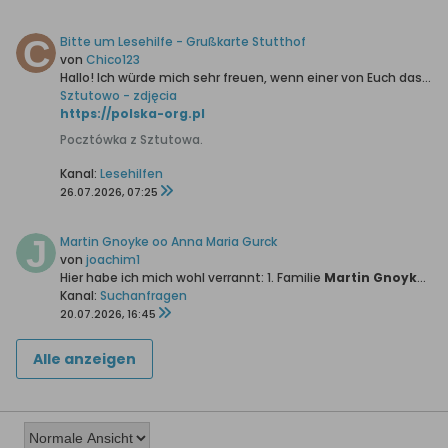
Bitte um Lesehilfe - Grußkarte Stutthof
von
Chico123
Hallo!
Ich würde mich sehr freuen, wenn einer von Euch das Handgeschriebene für mich entziffern könnte.
Sztutowo - zdjęcia
https://polska-org.pl
Pocztówka z Sztutowa.
Kanal:
Lesehilfen
26.07.2026, 07:25
Martin Gnoyke oo Anna Maria Gurck
von
joachim1
Hier habe ich mich wohl verrannt:
1. Familie
Martin Gnoyke *13.04.1789 +26.02.1860 oo28.01.1811 Anna Maria Gurck *24.09.1785 + 15.01.1865
Kanal:
Suchanfragen
20.07.2026, 16:45
Alle anzeigen