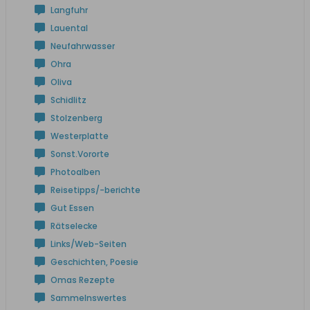
Langfuhr
Lauental
Neufahrwasser
Ohra
Oliva
Schidlitz
Stolzenberg
Westerplatte
Sonst.Vororte
Photoalben
Reisetipps/-berichte
Gut Essen
Rätselecke
Links/Web-Seiten
Geschichten, Poesie
Omas Rezepte
Sammelnswertes