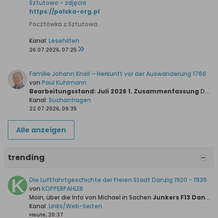
Sztutowo - zdjęcia
https://polska-org.pl
Pocztówka z Sztutowa.
Kanal:
Lesehilfen
26.07.2026, 07:25
Familie Johann Knoll – Herkunft vor der Auswanderung 1766
von
Paul Kuhlmann
Bearbeitungsstand: Juli 2026
1. Zusammenfassung
Die vorliegende Untersuchung verfolgt das Ziel, die bislang ungeklärte Herkunft der Familie Johann Knoll vor ihrer Auswanderung in das...
Kanal:
Suchanfragen
22.07.2026, 09:35
Alle anzeigen
trending
Die Luftfahrtgeschichte der Freien Stadt Danzig 1920 - 1939
von
KOPPERPAHLER
Moin, über die Info von Michael in Sachen
Junkers F13 Danziger Luftpost GmbH (Bausatz)
Kanal:
Links/Web-Seiten
Heute, 20:37