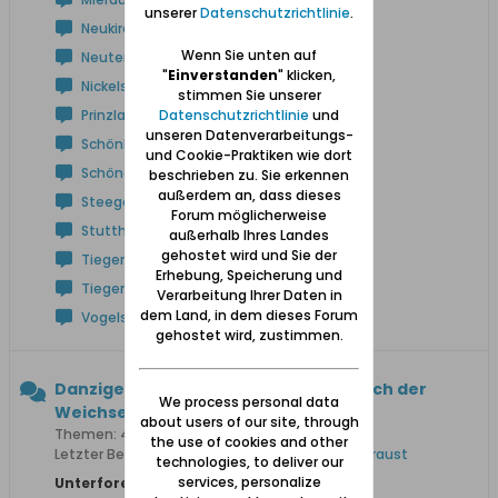
unserer
Datenschutzrichtlinie
.
Neukirch
Wenn Sie unten auf
Neuteich
"
Einverstanden
" klicken,
Nickelswalde
stimmen Sie unserer
Datenschutzrichtlinie
und
Prinzlaff
unseren Datenverarbeitungs-
Schönbaum
und Cookie-Praktiken wie dort
Schöneberg
beschrieben zu. Sie erkennen
außerdem an, dass dieses
Steegen
Forum möglicherweise
Stutthof
außerhalb Ihres Landes
gehostet wird und Sie der
Tiegenhof
Erhebung, Speicherung und
Tiegenort
Verarbeitung Ihrer Daten in
dem Land, in dem dieses Forum
Vogelsang
gehostet wird, zustimmen.
Danziger Höhe und Niederung (westlich der
We process personal data
Weichsel)
about users of our site, through
Themen: 425 Beiträge: 3.577
the use of cookies and other
Letzter Beitrag:
Anton Rathkes Lebenswerk in Praust
technologies, to deliver our
services, personalize
Unterforen: